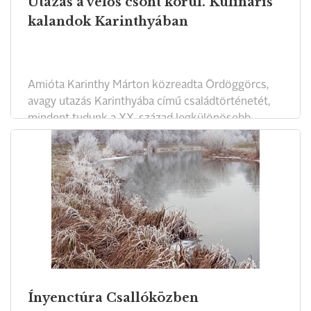
Utazás a velős csont körül. Kulináris
kalandok Karinthyában
Amióta Karinthy Márton közreadta Ördöggörcs,
avagy utazás Karinthyába című családtörténetét,
mindent tudunk a XX. század legkülönösebb
irodalmi famíliájáról. A legendák ködvilágából
Karinthy Márton teremtett hús-vér valóságot. Egy
fontos kérdéssel azonban adós maradt: mennyire
érdekelte a gyomros matéria a Karinthyakat?
Ínyenctúra Csallóközben