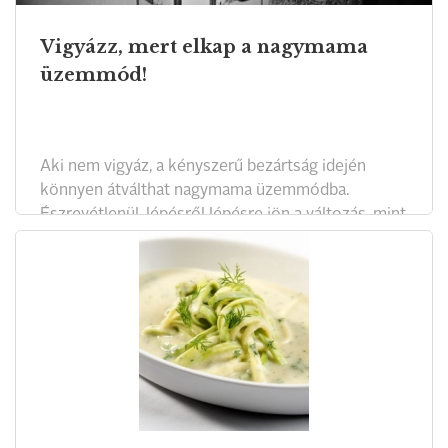
Vigyázz, mert elkap a nagymama
üzemmód!
Aki nem vigyáz, a kényszerű bezártság idején
könnyen átválthat nagymama üzemmódba.
Észrevétlenül, lépésről lépésre jön a változás, mint
egy alattomosan támadó vírusfertőzés.