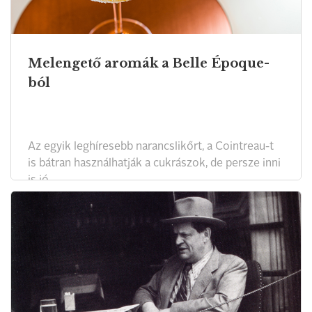
Melengető aromák a Belle Époque-
ból
Az egyik leghíresebb narancslikőrt, a Cointreau-t
is bátran használhatják a cukrászok, de persze inni
is jó.