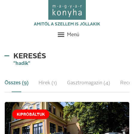
AMITŐL A SZELLEM IS JÓLLAKIK
Menü
Toggle
navigation
KERESÉS
"hadik"
Összes (9)
Hírek (1)
Gasztromagazin (4)
Recep
KIPRÓBÁLTUK