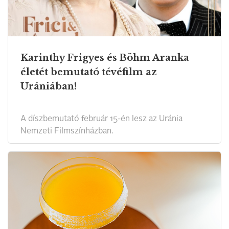
Karinthy Frigyes és Böhm Aranka
életét bemutató tévéfilm az
Urániában!
A díszbemutató február 15-én lesz az Uránia
Nemzeti Filmszínházban.