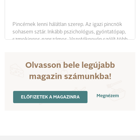
Pincérnek lenni hálátlan szerep. Az igazi pincnök
sohasem sztár. Inkább pszichológus, gyóntatópap,
szmokingos napszámos. Vezetéknevén szólít több
száz törzsvendéget, ám őt mindenki csak
keresztnevén ismeri. Cukiról, a Bock Bisztró
főpincéréről se tudja senki, hogy becsületes neve:
Olvasson bele legújabb
Erki János.
magazin számunkba!
Megnézem
ELŐFIZETEK A MAGAZINRA