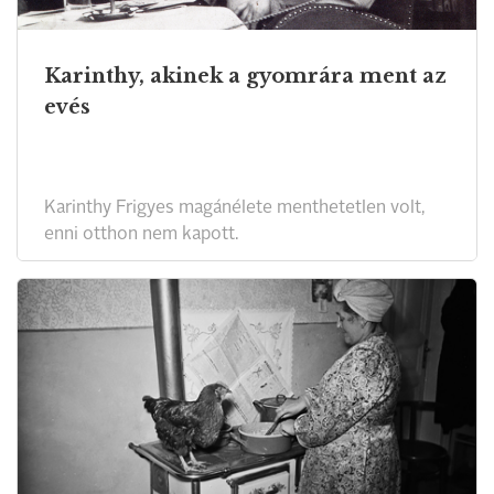
Karinthy, akinek a gyomrára ment az
evés
Karinthy Frigyes magánélete menthetetlen volt,
enni otthon nem kapott.