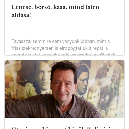
Lencse, borsó, kása, mind Isten
áldása!
Tavasszal semmire sem vágyunk jobban, mint a
friss ízekre: nyersen is elropogtatjuk a répát, a
spenótlevelet, még akkor is, ha eredetileg főzelék-
alapanyagnak vásároltuk be a piacon. Mire
felnövünk, legtöbbünk megbékél a zöldségekkel,
amelyekkel bizony sok gyerek hadilábon áll.