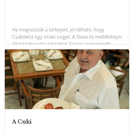
Ha megnézzük a térképet, jól látható, hogy
Csallóköz egy óriási sziget. A Duna és mellékfolyói
által körbevett szárazföld, Európa legnagyobb
folyami szigete. A csallóközi gasztronómiára a
magyar konyha, valamint a szláv és a német
konyhaművészet egyaránt nagy hatással volt.
A Cuki