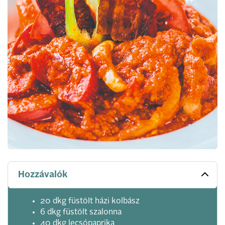
Hozzávalók
20 dkg füstölt házi kolbász
6 dkg füstölt szalonna
40 dkg lecsópaprika