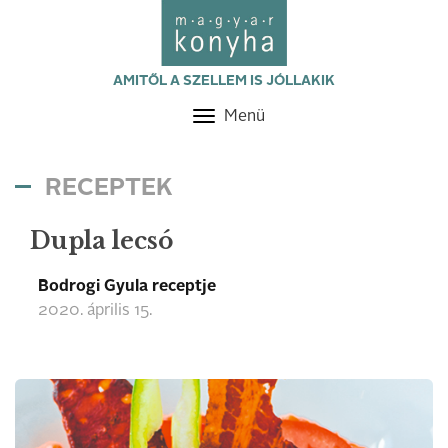
AMITŐL A SZELLEM IS JÓLLAKIK
Menü
Toggle
navigation
RECEPTEK
Dupla lecsó
Bodrogi Gyula receptje
2020. április 15.