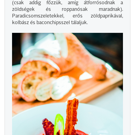
(csak addig főzzük, amíg átforrósodnak a
zöldségek és roppanósak maradnak).
Paradicsomszeletekkel, erős zöldpaprikával,
kolbász és baconchipsszel tálaljuk.