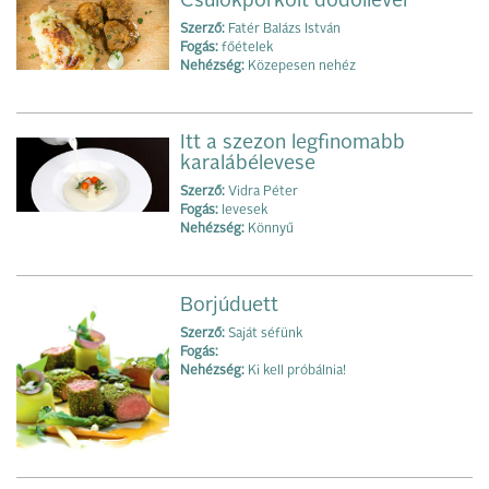
Csülökpörkölt dödöllével
Szerző:
Fatér Balázs István
Fogás:
főételek
Nehézség:
Közepesen nehéz
Itt a szezon legfinomabb
karalábélevese
Szerző:
Vidra Péter
Fogás:
levesek
Nehézség:
Könnyű
Borjúduett
Szerző:
Saját séfünk
Fogás:
Nehézség:
Ki kell próbálnia!