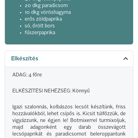
20 dkg paradicsom
10 dkg vöröshagyma
erős zöldpaprika
só, őrölt bors
fűszerpaprika
Elkészítés
ADAG: 4 főre
ELKÉSZÍTÉSI NEHÉZSÉG: Könnyű
Igazi szalonnás, kolbászos lecsót készítünk, friss
hozzávalókból, lehet csípős is. Kicsit túlfőzzük, de
vigyázzunk, ne égjen le! Botmixerrel turmixoljuk,
majd adagonként egy darab összevágott
lecsópaprikát és paradicsomot beleroppantunk