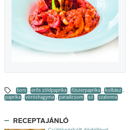
bors
,
erős zöldpaprika
,
fűszerpaprika
,
kolbász
,
paprika
,
vöröshagyma
,
paradicsom
,
só
,
szalonna
RECEPTAJÁNLÓ