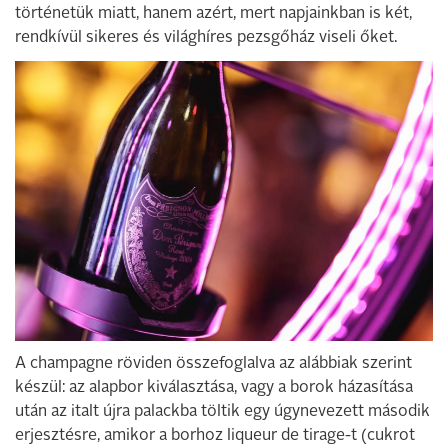
történetük miatt, hanem azért, mert napjainkban is két,
rendkívül sikeres és világhíres pezsgőház viseli őket.
A champagne röviden összefoglalva az alábbiak szerint
készül: az alapbor kiválasztása, vagy a borok házasítása
után az italt újra palackba töltik egy úgynevezett második
erjesztésre, amikor a borhoz liqueur de tirage-t (cukrot