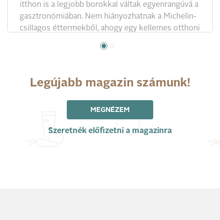
itthon is a legjobb borokkal váltak egyenrangúvá a
gasztronómiában. Nem hiányozhatnak a Michelin-
csillagos éttermekből, ahogy egy kellemes otthoni
vacsora alkalmával is a társaság kedvencei. 3+3
tipp, mire figyeljünk oda a választáskor és amikor
bontjuk a palackot.
Legújabb magazin számunk!
MEGNÉZEM
Szeretnék előfizetni a magazinra