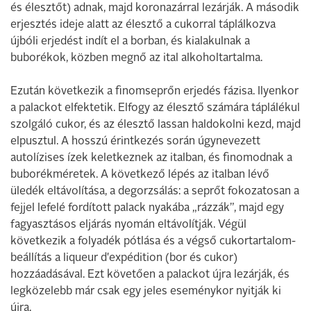
és élesztőt) adnak, majd koronazárral lezárják. A második
erjesztés ideje alatt az élesztő a cukorral táplálkozva
újbóli erjedést indít el a borban, és kialakulnak a
buborékok, közben megnő az ital alkoholtartalma.
Ezután következik a finomseprőn erjedés fázisa. Ilyenkor
a palackot elfektetik. Elfogy az élesztő számára táplálékul
szolgáló cukor, és az élesztő lassan haldokolni kezd, majd
elpusztul. A hosszú érintkezés során úgynevezett
autolízises ízek keletkeznek az italban, és finomodnak a
buborékméretek. A következő lépés az italban lévő
üledék eltávolítása, a degorzsálás: a seprőt fokozatosan a
fejjel lefelé fordított palack nyakába „rázzák”, majd egy
fagyasztásos eljárás nyomán eltávolítják. Végül
következik a folyadék pótlása és a végső cukortartalom-
beállítás a liqueur d'expédition (bor és cukor)
hozzáadásával. Ezt követően a palackot újra lezárják, és
legközelebb már csak egy jeles eseménykor nyitják ki
újra.