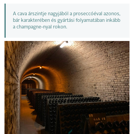
A cava árszintje nagyjából a proseccóéval azonos,
bár karakterében és gyártási folyamatában inkább
a champagne-nyal rokon.