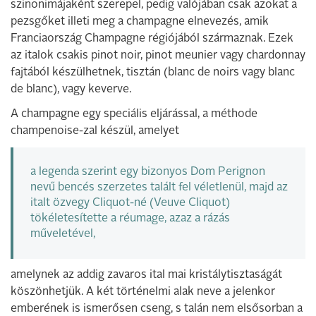
szinonimájaként szerepel, pedig valójában csak azokat a
pezsgőket illeti meg a champagne elnevezés, amik
Franciaország Champagne régiójából származnak. Ezek
az italok csakis pinot noir, pinot meunier vagy chardonnay
fajtából készülhetnek, tisztán (blanc de noirs vagy blanc
de blanc), vagy keverve.
A champagne egy speciális eljárással, a méthode
champenoise-zal készül, amelyet
a legenda szerint egy bizonyos Dom Perignon
nevű bencés szerzetes talált fel véletlenül, majd az
italt özvegy Cliquot-né (Veuve Cliquot)
tökéletesítette a réumage, azaz a rázás
műveletével,
amelynek az addig zavaros ital mai kristálytisztaságát
köszönhetjük. A két történelmi alak neve a jelenkor
emberének is ismerősen cseng, s talán nem elsősorban a