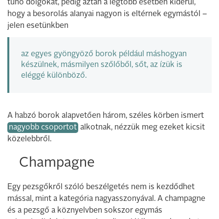
tűnő dolgokat, pedig aztán a legtöbb esetben kiderül,
hogy a besorolás alanyai nagyon is eltérnek egymástól –
jelen esetünkben
az egyes gyöngyöző borok például máshogyan
készülnek, másmilyen szőlőből, sőt, az ízük is
eléggé különböző.
A habzó borok alapvetően három, széles körben ismert
nagyobb csoportot
alkotnak, nézzük meg ezeket kicsit
közelebbről.
Champagne
Egy pezsgőkről szóló beszélgetés nem is kezdődhet
mással, mint a kategória nagyasszonyával. A champagne
és a pezsgő a köznyelvben sokszor egymás