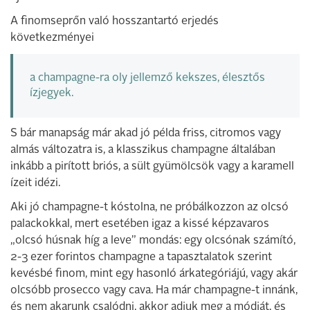
A finomseprőn való hosszantartó erjedés
következményei
a champagne-ra oly jellemző kekszes, élesztős
ízjegyek.
S bár manapság már akad jó példa friss, citromos vagy
almás változatra is, a klasszikus champagne általában
inkább a pirított briós, a sült gyümölcsök vagy a karamell
ízeit idézi.
Aki jó champagne-t kóstolna, ne próbálkozzon az olcsó
palackokkal, mert esetében igaz a kissé képzavaros
„olcsó húsnak híg a leve” mondás: egy olcsónak számító,
2-3 ezer forintos champagne a tapasztalatok szerint
kevésbé finom, mint egy hasonló árkategóriájú, vagy akár
olcsóbb prosecco vagy cava. Ha már champagne-t innánk,
és nem akarunk csalódni, akkor adjuk meg a módját, és