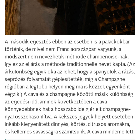
A második erjesztés ebben az esetben is a palackokban
történik, de mivel nem Franciaországban vagyunk, a
módszert nem nevezhetik méthode champenoise-nak,
így ez az eljárás a méthode traditionnelle nevet kapta. (Az
árkülönbség egyik oka az lehet, hogy a spanyolok a rázás,
seprőzés folyamatát gépiesítették, míg a Champagne
régióban a legtöbb helyen még ma is kézzel, egyenként
végzik.) A cava és a champagne közötti másik különbség
az erjedési idő, aminek következtében a cava
könnyedebbnek hat a hosszabb ideig érlelt champagne-
nyal összehasonlítva. A kekszes jegyek helyett esetében
inkább kiegyenlített dinnyés, körtés, citrusos aromákra,
és kellemes savasságra számítsunk. A cava mindemellett