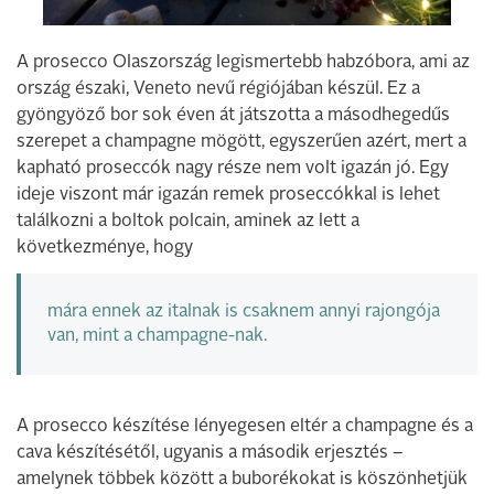
A prosecco Olaszország legismertebb habzóbora, ami az
ország északi, Veneto nevű régiójában készül. Ez a
gyöngyöző bor sok éven át játszotta a másodhegedűs
szerepet a champagne mögött, egyszerűen azért, mert a
kapható proseccók nagy része nem volt igazán jó. Egy
ideje viszont már igazán remek proseccókkal is lehet
találkozni a boltok polcain, aminek az lett a
következménye, hogy
mára ennek az italnak is csaknem annyi rajongója
van, mint a champagne-nak.
A prosecco készítése lényegesen eltér a champagne és a
cava készítésétől, ugyanis a második erjesztés –
amelynek többek között a buborékokat is köszönhetjük