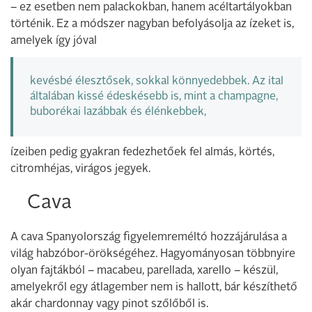
– ez esetben nem palackokban, hanem acéltartályokban
történik. Ez a módszer nagyban befolyásolja az ízeket is,
amelyek így jóval
kevésbé élesztősek, sokkal könnyedebbek. Az ital
általában kissé édeskésebb is, mint a champagne,
buborékai lazábbak és élénkebbek,
ízeiben pedig gyakran fedezhetőek fel almás, körtés,
citromhéjas, virágos jegyek.
Cava
A cava Spanyolország figyelemreméltó hozzájárulása a
világ habzóbor-örökségéhez. Hagyományosan többnyire
olyan fajtákból – macabeu, parellada, xarello – készül,
amelyekről egy átlagember nem is hallott, bár készíthető
akár chardonnay vagy pinot szőlőből is.