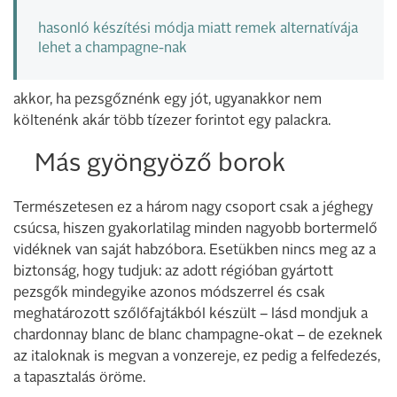
hasonló készítési módja miatt remek alternatívája
lehet a champagne-nak
akkor, ha pezsgőznénk egy jót, ugyanakkor nem
költenénk akár több tízezer forintot egy palackra.
Más gyöngyöző borok
Természetesen ez a három nagy csoport csak a jéghegy
csúcsa, hiszen gyakorlatilag minden nagyobb bortermelő
vidéknek van saját habzóbora. Esetükben nincs meg az a
biztonság, hogy tudjuk: az adott régióban gyártott
pezsgők mindegyike azonos módszerrel és csak
meghatározott szőlőfajtákból készült – lásd mondjuk a
chardonnay blanc de blanc champagne-okat – de ezeknek
az italoknak is megvan a vonzereje, ez pedig a felfedezés,
a tapasztalás öröme.