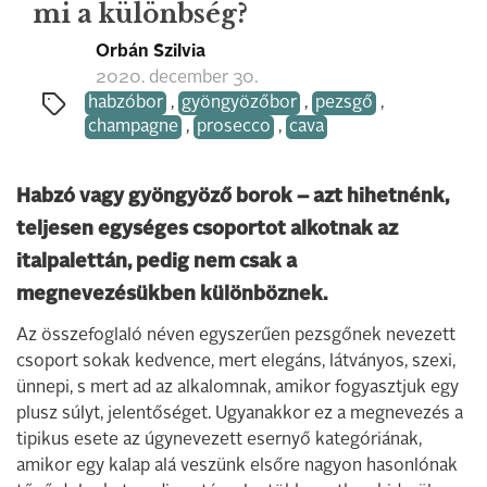
mi a különbség?
Orbán Szilvia
2020. december 30.
habzóbor
,
gyöngyözőbor
,
pezsgő
,
champagne
,
prosecco
,
cava
Habzó vagy gyöngyöző borok – azt hihetnénk,
teljesen egységes csoportot alkotnak az
italpalettán, pedig nem csak a
megnevezésükben különböznek.
Az összefoglaló néven egyszerűen pezsgőnek nevezett
csoport sokak kedvence, mert elegáns, látványos, szexi,
ünnepi, s mert ad az alkalomnak, amikor fogyasztjuk egy
plusz súlyt, jelentőséget. Ugyanakkor ez a megnevezés a
tipikus esete az úgynevezett esernyő kategóriának,
amikor egy kalap alá veszünk elsőre nagyon hasonlónak