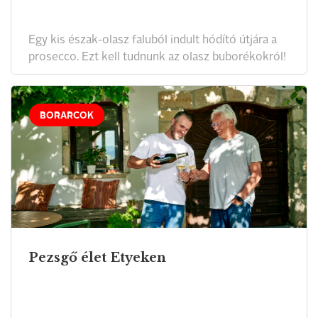
Egy kis észak-olasz faluból indult hódító útjára a
prosecco. Ezt kell tudnunk az olasz buborékokról!
BORARCOK
Pezsgő élet Etyeken