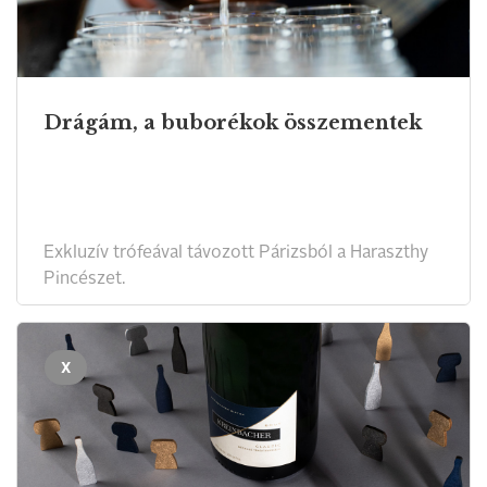
Drágám, a buborékok összementek
Exkluzív trófeával távozott Párizsból a Haraszthy
Pincészet.
X