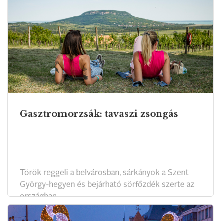
Gasztromorzsák: tavaszi zsongás
Török reggeli a belvárosban, sárkányok a Szent
György-hegyen és bejárható sörfőzdék szerte az
országban.