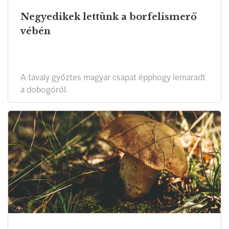
Negyedikek lettünk a borfelismerő
vébén
A tavaly győztes magyar csapat épphogy lemaradt
a dobogóról.