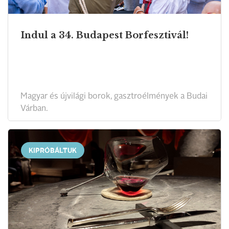
Indul a 34. Budapest Borfesztivál!
Magyar és újvilági borok, gasztroélmények a Budai
Várban.
KIPRÓBÁLTUK