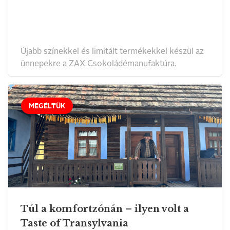
Újabb színekkel és limitált termékekkel készül az
ünnepekre a ZAX Csokoládémanufaktúra.
MEGÉLTÜK
Túl a komfortzónán – ilyen volt a
Taste of Transylvania