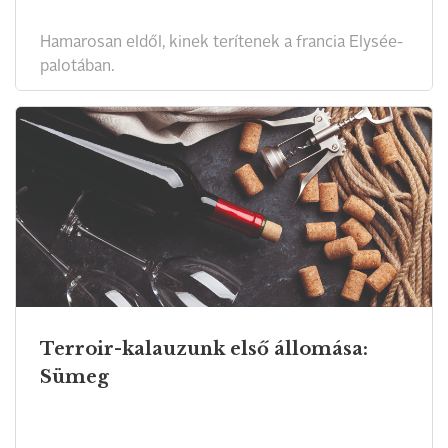
Hamarosan eldől, kinek terítenek a francia Elysée-
palotában.
Terroir-kalauzunk első állomása:
Sümeg