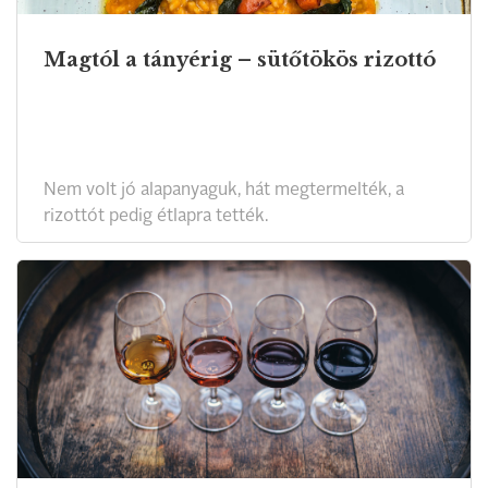
Magtól a tányérig – sütőtökös rizottó
Nem volt jó alapanyaguk, hát megtermelték, a
rizottót pedig étlapra tették.