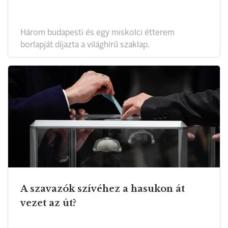
Három budapesti és egy miskolci étterem
borlapját díjazta a világhírű szaklap.
A szavazók szívéhez a hasukon át
vezet az út?