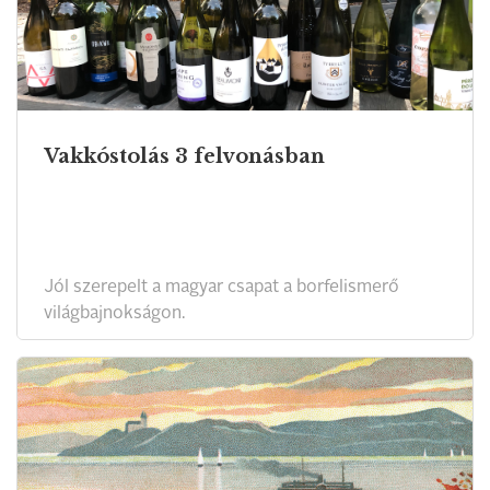
Vakkóstolás 3 felvonásban
Jól szerepelt a magyar csapat a borfelismerő
világbajnokságon.