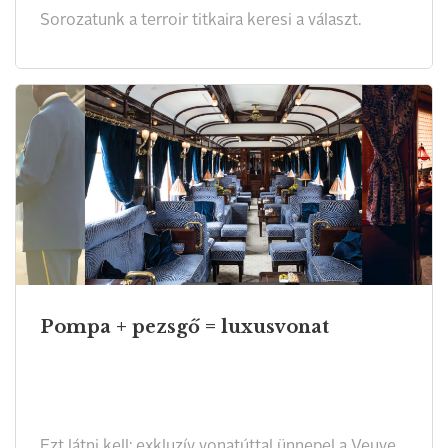
Sorozatunk a terroir titkaira keresi a választ.
Pompa + pezsgő = luxusvonat
Ezt látni kell: exkluzív vonatúttal ünnepel a Veuve