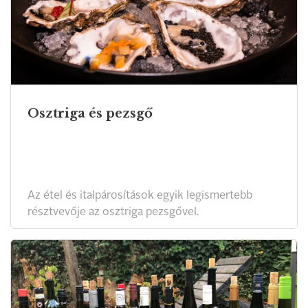
Osztriga és pezsgő
Az étel és italpárosítások egyik legismertebb
résztvevője az osztriga pezsgővel.