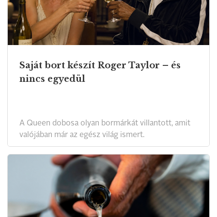
Saját bort készít Roger Taylor – és
nincs egyedül
A Queen dobosa olyan bormárkát villantott, amit
valójában már az egész világ ismert.