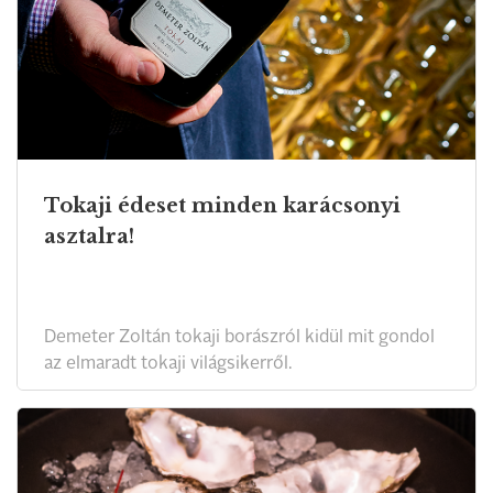
Tokaji édeset minden karácsonyi
asztalra!
Demeter Zoltán tokaji borászról kidül mit gondol
az elmaradt tokaji világsikerről.