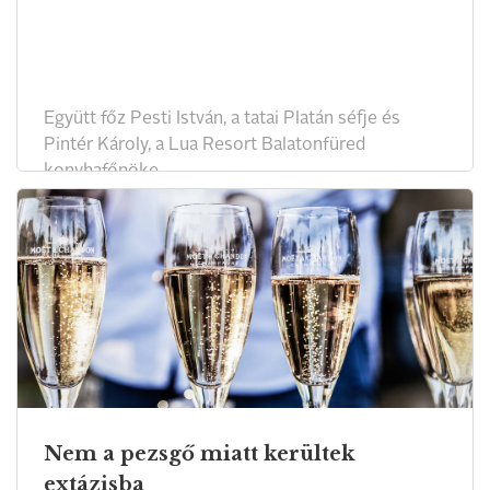
Együtt főz Pesti István, a tatai Platán séfje és
Pintér Károly, a Lua Resort Balatonfüred
konyhafőnöke.
Nem a pezsgő miatt kerültek
extázisba