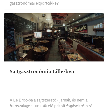
gasztronómiai exportcikke?
Sajtgasztronómia Lille-ben
A Le Broc-ba a sajtszeretők járnak, és nem a
futószalagon turisták elé pakolt fogásokról szól.