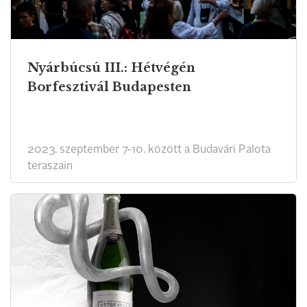
Nyárbúcsú III.: Hétvégén
Borfesztivál Budapesten
2023. szeptember 7-10. között a Budavári Palota
teraszain