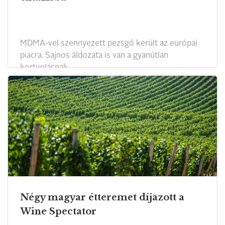
MDMA-vel szennyezett pezsgő került az európai
piacra. Sajnos áldozata is van a gyanútlan
kortyolásnak.
Négy magyar étteremet díjazott a
Wine Spectator