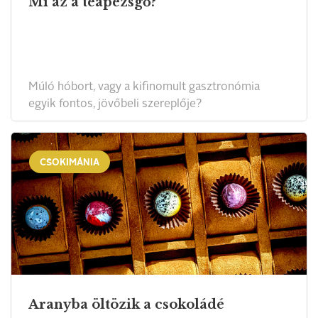
Mi az a teapezsgő?
Múló hóbort, vagy a kifinomult gasztronómia
egyik fontos, jövőbeli szereplője?
CSOKIMÁNIA
Aranyba öltözik a csokoládé