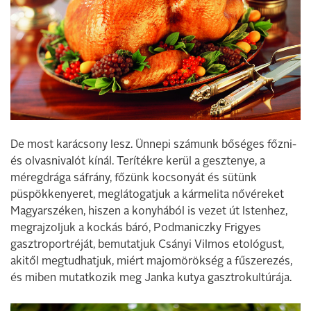
De most karácsony lesz. Ünnepi számunk bőséges főzni-
és olvasnivalót kínál. Terítékre kerül a gesztenye, a
méregdrága sáfrány, főzünk kocsonyát és sütünk
püspökkenyeret, meglátogatjuk a kármelita nővéreket
Magyarszéken, hiszen a konyhából is vezet út Istenhez,
megrajzoljuk a kockás báró, Podmaniczky Frigyes
gasztroportréját, bemutatjuk Csányi Vilmos etológust,
akitől megtudhatjuk, miért majomörökség a fűszerezés,
és miben mutatkozik meg Janka kutya gasztrokultúrája.