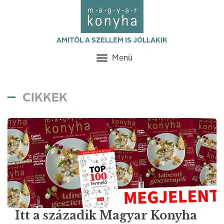
AMITŐL A SZELLEM IS JÓLLAKIK
Menü
Toggle
navigation
CIKKEK
Itt a századik Magyar Konyha