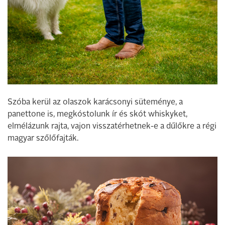
Szóba kerül az olaszok karácsonyi süteménye, a
panettone is, megkóstolunk ír és skót whiskyket,
elmélázunk rajta, vajon visszatérhetnek-e a dűlőkre a régi
magyar szőlőfajták.