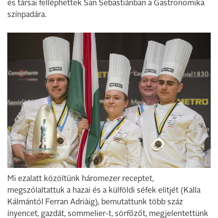
és társai felléphettek San Sebastiánban a Gastronomika
színpadára.
Mi ezalatt közöltünk háromezer receptet,
megszólaltattuk a hazai és a külföldi séfek elitjét (Kalla
Kálmántól Ferran Adriàig), bemutattunk több száz
ínyencet, gazdát, sommelier-t, sörfőzőt, megjelentettünk