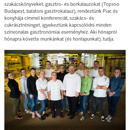
szakácskönyveket, gasztro- és borkalauzokat (Top100
Budapest, balatoni gasztrokalauz), rendeztünk Piac és
konyhája címmel konferenciát, szakács- és
cukrásztréninget, igyekeztünk kapcsolódni minden
színvonalas gasztronómiai eseményhez. Aki hónapról
hónapra követte munkánkat (és honlapunkat), tudja.