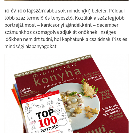
10 év, 100 lapszám:
abba sok minden(ki) belefér. Például
több száz termelő és tenyésztő. Közülük a száz legjobb
portréját most – karácsonyi ajándékként – decemberi
számunkhoz csomagolva adjuk át önöknek. Ínséges
időkben nem árt tudni, hol kaphatunk a családnak friss és
minőségi alapanyagokat.