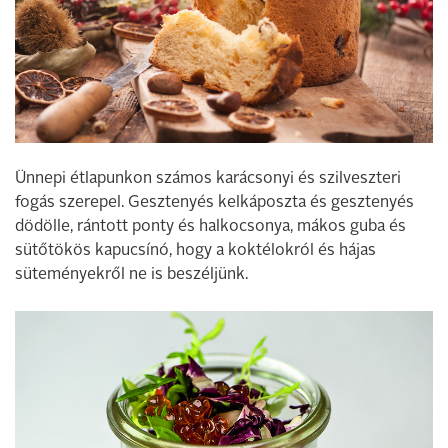
Ünnepi étlapunkon számos karácsonyi és szilveszteri
fogás szerepel. Gesztenyés kelkáposzta és gesztenyés
dödölle, rántott ponty és halkocsonya, mákos guba és
sütőtökös kapucsínó, hogy a koktélokról és hájas
süteményekről ne is beszéljünk.