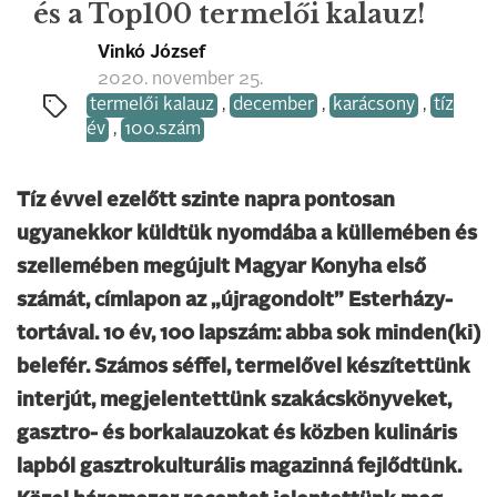
és a Top100 termelői kalauz!
Vinkó József
2020. november 25.
termelői kalauz
,
december
,
karácsony
,
tíz
év
,
100.szám
Tíz évvel ezelőtt szinte napra pontosan
ugyanekkor küldtük nyomdába a küllemében és
szellemében megújult Magyar Konyha első
számát, címlapon az „újragondolt” Esterházy-
tortával. 10 év, 100 lapszám: abba sok minden(ki)
belefér. Számos séffel, termelővel készítettünk
interjút, megjelentettünk szakácskönyveket,
gasztro- és borkalauzokat és közben kulináris
lapból gasztrokulturális magazinná fejlődtünk.