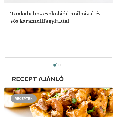
Tonkababos csokoládé málnával és
sós karamellfagylalttal
RECEPT AJÁNLÓ
RECEPTEK