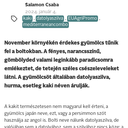
Salamon Csaba
2024. január 4.
kaki
,
datolyaszilva
,
EUAgriPromo
,
mediterraneancombo
November környékén érdekes gyümölcs tűnik
fel a boltokban. A fényes, narancsszínű,
gömbölyded valami leginkább paradicsomra
emlékeztet, de tetején széles csészeleveleket
látni. A gyümölcsöt általában datolyaszilva,
hurma, esetleg kaki néven árulják.
A kakit természetesen nem magyarul kell érteni, a
gyümölcs japán neve, ezt, vagy a persimmon szót
használja az angol is. Bolti neve nálunk datolyaszilva, de
valójában sem a datolyához, sem a szilvához nincs köze: a