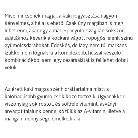
Mivel nincsenek magjai, a kaki fogyasztása nagyon
kényelmes, a héja is ehető. Csak úgy magában is meg
lehet enni, akár egy almát. Spanyolországban sokszor
salátákhoz keverik a kockára vágott ropogós, élénk színű
gyümölcsdarabokat. Édeskés, de lágy, nem túl markáns
ízükkel nem lógnak ki a komplexebb, hússal készülő
kombinációkból sem, egy cézársalátát is fel lehet dobni
velük.
Az érett kaki magas szénhidráttartalma miatt a
kalóriadúsabb gyümölcsök közé tartozik. Ugyanakkor
viszonylag sok rostot, és sokféle vitamint, ásványi
anyagot találunk benne, közülük az A-vitamin, illetve a
mangán mennyisége emelkedik ki.