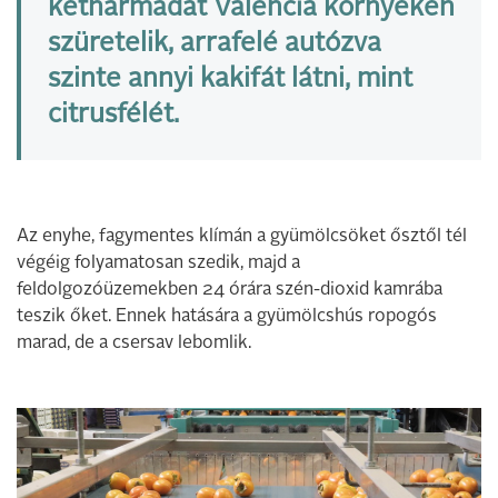
kétharmadát Valencia környékén
szüretelik, arrafelé autózva
szinte annyi kakifát látni, mint
citrusfélét.
Az enyhe, fagymentes klímán a gyümölcsöket ősztől tél
végéig folyamatosan szedik, majd a
feldolgozóüzemekben 24 órára szén-dioxid kamrába
teszik őket. Ennek hatására a gyümölcshús ropogós
marad, de a csersav lebomlik.