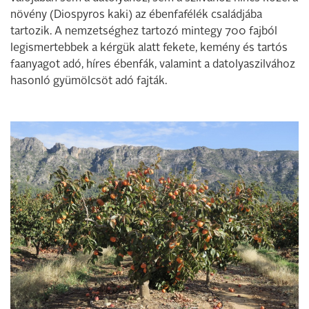
növény (Diospyros kaki) az ébenfafélék családjába
tartozik. A nemzetséghez tartozó mintegy 700 fajból
legismertebbek a kérgük alatt fekete, kemény és tartós
faanyagot adó, híres ébenfák, valamint a datolyaszilvához
hasonló gyümölcsöt adó fajták.