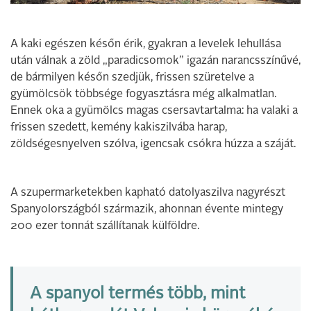
A kaki egészen későn érik, gyakran a levelek lehullása
után válnak a zöld „paradicsomok” igazán narancsszínűvé,
de bármilyen későn szedjük, frissen szüretelve a
gyümölcsök többsége fogyasztásra még alkalmatlan.
Ennek oka a gyümölcs magas csersavtartalma: ha valaki a
frissen szedett, kemény kakiszilvába harap,
zöldségesnyelven szólva, igencsak csókra húzza a száját.
A szupermarketekben kapható datolyaszilva nagyrészt
Spanyolországból származik, ahonnan évente mintegy
200 ezer tonnát szállítanak külföldre.
A spanyol termés több, mint