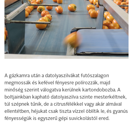
A gázkamra után a datolyaszilvákat futószalagon
megmossák és kefével fényesre polírozzák, majd
minőség szerint válogatva kerülnek kartondobozba. A
boltjainkban kapható datolyaszilva szinte mesterkéltnek,
túl szépnek tűnik, de a citrusfélékkel vagy akár almával
ellentétben, héjukat csak tiszta vízzel öblítik le, és gyanús
fényességük is egyszerű gépi suvickolástól ered.