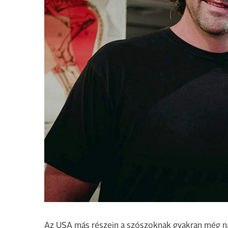
Az USA más részein a szószoknak gyakran még na