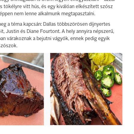
tökélyre vitt hús, és egy kiválóan elkészített szósz
képpen nem lenne alkalmunk megtapasztalni.
meg a téma kapcsán: Dallas többszörösen díjnyertes
t, Justin és Diane Fourtont. A hely annyira népszerű,
an várakoznak a bejutni vágyók, ennek pedig egyik
szószok.