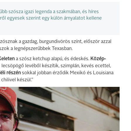
bb szósza igazi legenda a szakmában, és híres
ről egyesek szerint egy külön árnyalatot kellene
ósznak a gazdag, burgundivörös színt, először azzal
zószok a legnépszerűbbek Texasban.
Keleten
a szósz ketchup alapú, és édeskés.
Közép-
lecsöpögő levéből készítik, szimplán, kevés ecettel,
éli részén
sokkal jobban érződik Mexikó és Louisiana
chilivel készül.”