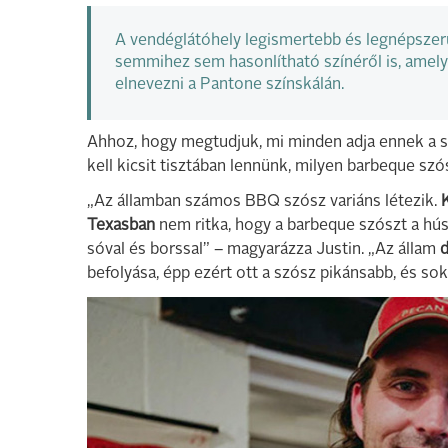
A vendéglátóhely legismertebb és legnépszerű
semmihez sem hasonlítható színéről is, amely
elnevezni a Pantone színskálán.
Ahhoz, hogy megtudjuk, mi minden adja ennek a sz
kell kicsit tisztában lennünk, milyen barbeque s
„Az államban számos BBQ szósz variáns létezik.
Texasban
nem ritka, hogy a barbeque szószt a hús 
sóval és borssal” – magyarázza Justin. „Az állam
d
befolyása, épp ezért ott a szósz pikánsabb, és sok 