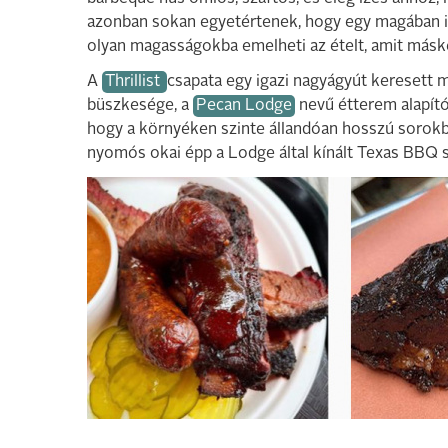
azonban sokan egyetértenek, hogy egy magában is 
olyan magasságokba emelheti az ételt, amit más
A
Thrillist
csapata egy igazi nagyágyút keresett 
büszkesége, a
Pecan Lodge
nevű étterem alapítói
hogy a környéken szinte állandóan hosszú sorokb
nyomós okai épp a Lodge által kínált Texas BBQ 