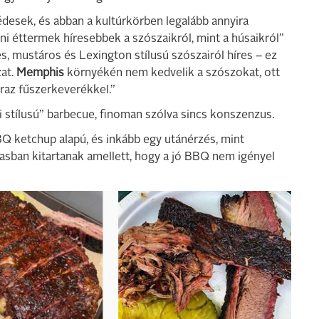
desek, és abban a kultúrkörben legalább annyira
ni éttermek híresebbek a szószaikról, mint a húsaikról”
s, mustáros és Lexington stílusú szószairól híres – ez
zat.
Memphis
környékén nem kedvelik a szószokat, ott
raz fűszerkeverékkel.”
asi stílusú” barbecue, finoman szólva sincs konszenzus.
 ketchup alapú, és inkább egy utánérzés, mint
sban kitartanak amellett, hogy a jó BBQ nem igényel