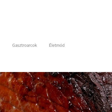
k
Gasztroarcok
Életmód