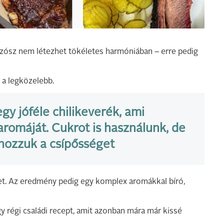
 szósz nem létezhet tökéletes harmóniában – erre pedig
 a legközelebb.
gy jóféle chilikeverék, ami
aromáját. Cukrot is használunk, de
hozzuk a csípősséget
szet. Az eredmény pedig egy komplex aromákkal bíró,
gy régi családi recept, amit azonban mára már kissé