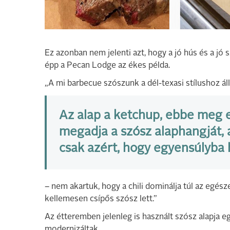
Ez azonban nem jelenti azt, hogy a jó hús és a jó
épp a Pecan Lodge az ékes példa.
„A mi barbecue szószunk a dél-texasi stílushoz áll
Az alap a ketchup, ebbe meg e
megadja a szósz alaphangját, 
csak azért, hogy egyensúlyba 
– nem akartuk, hogy a chili dominálja túl az egé
kellemesen csípős szósz lett.”
Az étteremben jelenleg is használt szósz alapja e
modernizáltak.