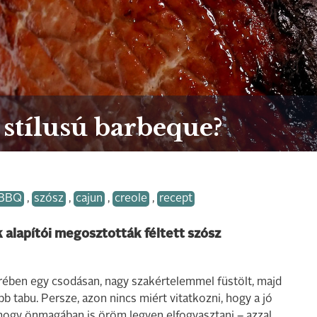
 stílusú barbeque?
 BBQ
,
szósz
,
cajun
,
creole
,
recept
alapítói megosztották féltett szósz
ében egy csodásan, nagy szakértelemmel füstölt, majd
b tabu. Persze, azon nincs miért vitatkozni, hogy a jó
 hogy önmagában is öröm legyen elfogyasztani – azzal