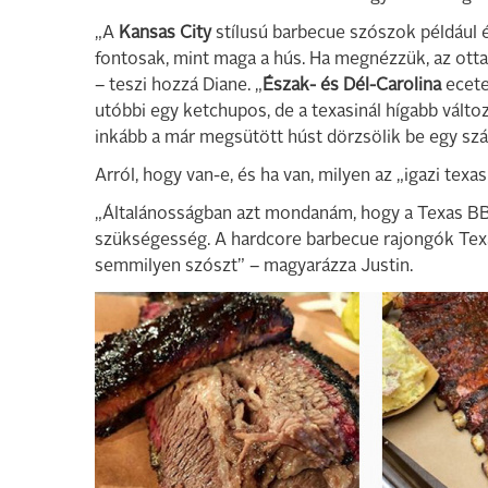
„A
Kansas City
stílusú barbecue szószok például é
fontosak, mint maga a hús. Ha megnézzük, az otta
– teszi hozzá Diane. „
Észak- és Dél-Carolina
ecete
utóbbi egy ketchupos, de a texasinál hígabb válto
inkább a már megsütött húst dörzsölik be egy szá
Arról, hogy van-e, és ha van, milyen az „igazi tex
„Általánosságban azt mondanám, hogy a Texas BBQ
szükségesség. A hardcore barbecue rajongók Texa
semmilyen szószt” – magyarázza Justin.