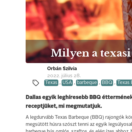
Milyen a texasi
Orbán Szilvia
2022. július 28.
Texas
,
USA
,
barbeque
,
BBQ
,
Texas
Dallas egyik leghíresebb BBQ éttermének 
receptjüket, mi megmutatjuk.
A legdurvább Texas Barbeque (BBQ) rajongók kör
megsütött húsra szószt tenni az egyik legsúlyosab
barbeque hús omlós, szaftos, és elég ízes ahhoz,