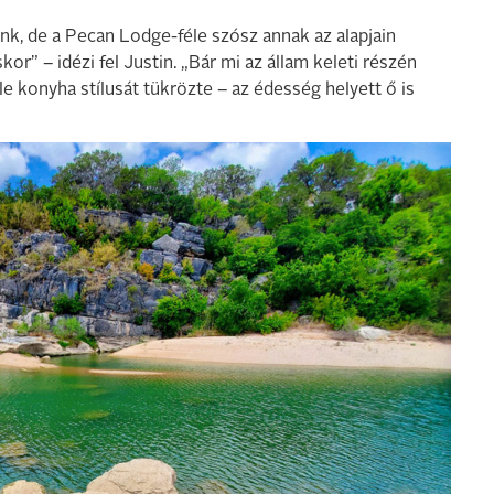
ünk, de a Pecan Lodge-féle szósz annak az alapjain
r” – idézi fel Justin. „Bár mi az állam keleti részén
le konyha stílusát tükrözte – az édesség helyett ő is