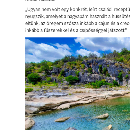
„Ugyan nem volt egy konkrét, leírt családi recept
nyugszik, amelyet a nagyapám használt a hússütésko
éltünk, az öregem szósza inkább a cajun és a creo
inkább a fűszerekkel és a csípősséggel játszott.”