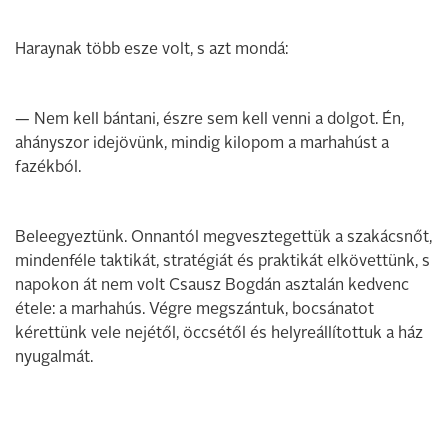
Haraynak több esze volt, s azt mondá:
— Nem kell bántani, észre sem kell venni a dolgot. Én,
ahányszor idejövünk, mindig kilopom a marhahúst a
fazékból.
Beleegyeztünk. Onnantól megvesztegettük a szakácsnőt,
mindenféle taktikát, stratégiát és praktikát elkövettünk, s
napokon át nem volt Csausz Bogdán asztalán kedvenc
étele: a marhahús. Végre megszántuk, bocsánatot
kérettünk vele nejétől, öccsétől és helyreállítottuk a ház
nyugalmát.