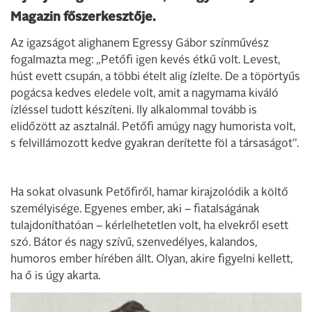
Magazin főszerkesztője.
Az igazságot alighanem Egressy Gábor színművész
fogalmazta meg: „Petőfi igen kevés étkű volt. Levest,
húst evett csupán, a többi ételt alig ízlelte. De a töpörtyűs
pogácsa kedves eledele volt, amit a nagymama kiváló
ízléssel tudott készíteni. Ily alkalommal tovább is
elidőzött az asztalnál. Petőfi amúgy nagy humorista volt,
s felvillámozott kedve gyakran derítette föl a társaságot”.
Ha sokat olvasunk Petőfiről, hamar kirajzolódik a költő
személyisége. Egyenes ember, aki – fiatalságának
tulajdoníthatóan – kérlelhetetlen volt, ha elvekről esett
szó. Bátor és nagy szívű, szenvedélyes, kalandos,
humoros ember hírében állt. Olyan, akire figyelni kellett,
ha ő is úgy akarta.