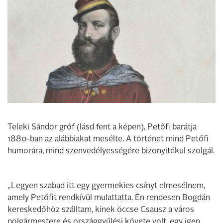
Teleki Sándor gróf (lásd fent a képen), Petőfi barátja
1880-ban az alábbiakat mesélte. A történet mind Petőfi
humorára, mind szenvedélyességére bizonyítékul szolgál.
„Legyen szabad itt egy gyermekies csínyt elmesélnem,
amely Petőfit rendkívül mulattatta. Én rendesen Bogdán
kereskedőhöz szálltam, kinek öccse Csausz a város
polgármestere és országgyűlési követe volt, egy igen