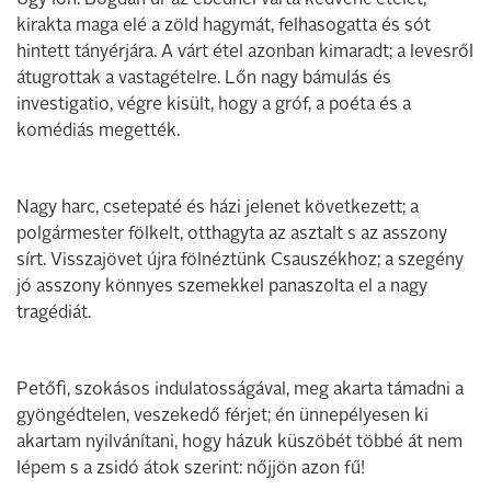
Úgy lőn. Bogdán úr az ebédnél várta kedvenc ételét;
kirakta maga elé a zöld hagymát, felhasogatta és sót
hintett tányérjára. A várt étel azonban kimaradt; a levesről
átugrottak a vastagételre. Lőn nagy bámulás és
investigatio, végre kisült, hogy a gróf, a poéta és a
komédiás megették.
Nagy harc, csetepaté és házi jelenet következett; a
polgármester fölkelt, otthagyta az asztalt s az asszony
sírt. Visszajövet újra fölnéztünk Csauszékhoz; a szegény
jó asszony könnyes szemekkel panaszolta el a nagy
tragédiát.
Petőfi, szokásos indulatosságával, meg akarta támadni a
gyöngédtelen, veszekedő férjet; én ünnepélyesen ki
akartam nyilvánítani, hogy házuk küszöbét többé át nem
lépem s a zsidó átok szerint: nőjjön azon fű!