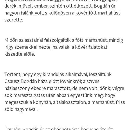
derék, művelt ember, szintén ott étkezett. Bogdán úr
nagyon falánk volt, s különösen a kövér főtt marhahúst
szerette.
Midőn az asztalnál felszolgálták a főtt marhahúst, mindig
irigy szemekkel nézte, ha valaki a kövér falatokat
kiszedte előle.
Történt, hogy egy kirándulás alkalmával, leszálltunk
Csausz Bogdán háza előtt lovainkról; a szíves
háziasszony ebédre marasztott, de nem volt időnk; végre
sok marasztalgatás után abban egyeztünk meg, hogy
megesszük a konyhán, a tálalóasztalon, a marhahúst, friss
zöld hagymával.