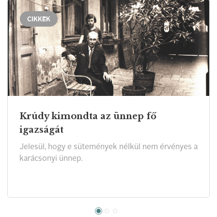
CIKKEK
Krúdy kimondta az ünnep fő
igazságát
Jelesül, hogy e sütemények nélkül nem érvényes a
karácsonyi ünnep.