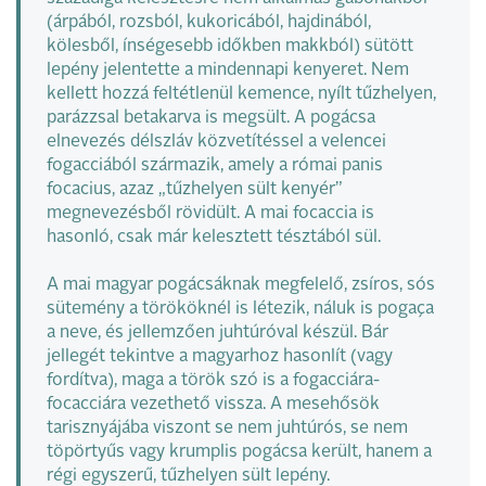
(árpából, rozsból, kukoricából, hajdinából,
kölesből, ínségesebb időkben makkból) sütött
lepény jelentette a mindennapi kenyeret. Nem
kellett hozzá feltétlenül kemence, nyílt tűzhelyen,
parázzsal betakarva is megsült. A pogácsa
elnevezés délszláv közvetítéssel a velencei
fogacciából származik, amely a római panis
focacius, azaz „tűzhelyen sült kenyér”
megnevezésből rövidült. A mai focaccia is
hasonló, csak már kelesztett tésztából sül.
A mai magyar pogácsáknak megfelelő, zsíros, sós
sütemény a törököknél is létezik, náluk is pogaça
a neve, és jellemzően juhtúróval készül. Bár
jellegét tekintve a magyarhoz hasonlít (vagy
fordítva), maga a török szó is a fogacciára-
focacciára vezethető vissza. A mesehősök
tarisznyájába viszont se nem juhtúrós, se nem
töpörtyűs vagy krumplis pogácsa került, hanem a
régi egyszerű, tűzhelyen sült lepény.