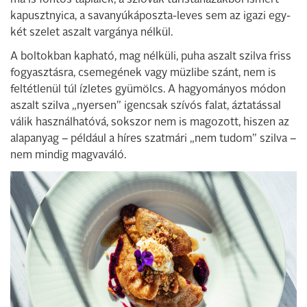
ma is fontos táplálék, a szlovák turistaházakból ismert
kapusztnyica, a savanyúkáposzta-leves sem az igazi egy-
két szelet aszalt vargánya nélkül.
A boltokban kapható, mag nélküli, puha aszalt szilva friss
fogyasztásra, csemegének vagy müzlibe szánt, nem is
feltétlenül túl ízletes gyümölcs. A hagyományos módon
aszalt szilva „nyersen” igencsak szívós falat, áztatással
válik használhatóvá, sokszor nem is magozott, hiszen az
alapanyag – például a híres szatmári „nem tudom” szilva –
nem mindig magvaváló.