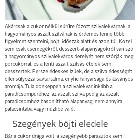
Akárcsak a cukor nélkül sűrűre főzött szilvalekvárnak, a
hagyományos aszalt szilvának is érdemes lenne több
figyelmet szentelni, böjti időszak alatt és azon túl. Közel
sem csak csemegékről, desszert-alapanyagokról van szó:
a hagyományos szilvalekváros derelyét nem szórják meg
porcukorral, és a fenti aszalt szilvás ételek sem
desszertek. Persze édeskés ízűek, de a szilva édességét
ellensúlyozza savtartalma, enyhe fanyarsága és ásványos
aromája. Tulajdonképpen a szilvalekvár inkább a
paradicsompüréhez, az aszalt szilva pedig az aszalt
paradicsomhoz hasonlítható alapanyag, nem annyira
palacsintába vagy müzlibe való.
Szegények böjti eledele
Bár a cukor drága volt, a szegényebb parasztok sem