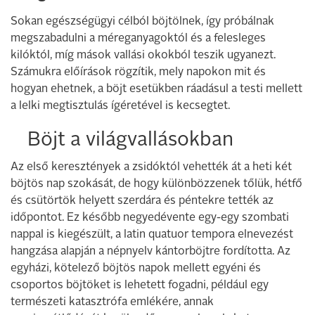
Sokan egészségügyi célból böjtölnek, így próbálnak
megszabadulni a méreganyagoktól és a felesleges
kilóktól, míg mások vallási okokból teszik ugyanezt.
Számukra előírások rögzítik, mely napokon mit és
hogyan ehetnek, a böjt esetükben ráadásul a testi mellett
a lelki megtisztulás ígéretével is kecsegtet.
Böjt a világvallásokban
Az első keresztények a zsidóktól vehették át a heti két
böjtös nap szokását, de hogy különbözzenek tőlük, hétfő
és csütörtök helyett szerdára és péntekre tették az
időpontot. Ez később negyedévente egy-egy szombati
nappal is kiegészült, a latin quatuor tempora elnevezést
hangzása alapján a népnyelv kántorböjtre fordította. Az
egyházi, kötelező böjtös napok mellett egyéni és
csoportos böjtöket is lehetett fogadni, például egy
természeti katasztrófa emlékére, annak