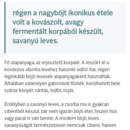
régen a nagyböjt ikonikus étele
volt a kovászolt, avagy
fermentált korpából készült,
savanyú leves.
Fő alapanyaga, az erjesztett korpalé. A leszűrt lé a
kovászos uborka levéhez hasonló üdítő ital, régen
leginkább böjti levesek alapanyagaként használták.
Általában valamilyen gabonával főzték, kerülhetett bele
száraz kenyér, rántás, tejföl, tojás.
Erdélyben a savanyú leves, a csorba ma is gyakran
ciberéből készül, bár nem igazán böjti étel, hiszen hús
vagy pacal is van benne. A modern böjti leves
savanyúságát természetesen nemcsak cibere, hanem