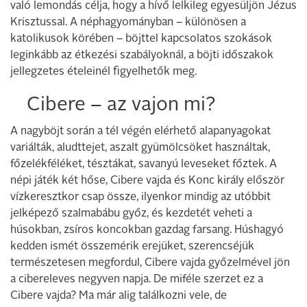
való lemondás célja, hogy a hívő lelkileg egyesüljön Jézus
Krisztussal. A néphagyományban – különösen a
katolikusok körében – böjttel kapcsolatos szokások
leginkább az étkezési szabályoknál, a böjti időszakok
jellegzetes ételeinél figyelhetők meg.
Cibere – az vajon mi?
A nagyböjt során a tél végén elérhető alapanyagokat
variálták, aludttejet, aszalt gyümölcsöket használtak,
főzelékféléket, tésztákat, savanyú leveseket főztek. A
népi játék két hőse, Cibere vajda és Konc király először
vízkeresztkor csap össze, ilyenkor mindig az utóbbit
jelképező szalmabábu győz, és kezdetét veheti a
húsokban, zsíros koncokban gazdag farsang. Húshagyó
kedden ismét összemérik erejüket, szerencséjük
természetesen megfordul, Cibere vajda győzelmével jön
a cibereleves negyven napja. De miféle szerzet ez a
Cibere vajda? Ma már alig találkozni vele, de