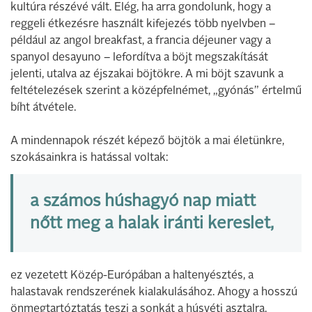
kultúra részévé vált. Elég, ha arra gondolunk, hogy a
reggeli étkezésre használt kifejezés több nyelvben –
például az angol breakfast, a francia déjeuner vagy a
spanyol desayuno – lefordítva a böjt megszakítását
jelenti, utalva az éjszakai böjtökre. A mi böjt szavunk a
feltételezések szerint a középfelnémet, „gyónás” értelmű
bíht átvétele.
A mindennapok részét képező böjtök a mai életünkre,
szokásainkra is hatással voltak:
a számos húshagyó nap miatt
nőtt meg a halak iránti kereslet,
ez vezetett Közép-Európában a haltenyésztés, a
halastavak rendszerének kialakulásához. Ahogy a hosszú
önmegtartóztatás teszi a sonkát a húsvéti asztalra,