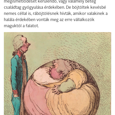
megismétlődését kerülendő, vagy valamely beteg
családtag gyógyulása érdekében. De böjtöltek kevésbé
nemes céllal is, ráböjtölésnek hívták, amikor valakinek a
halála érdekében vonták meg az erre vállalkozók
maguktól a falatot.