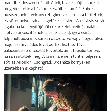
maradtak desszert nélkül. A téli, tavaszi böjti napokat
megédesítette a búzából készült csíramálé. Ehhez a
búzaszemeket vékony rétegben vizes ruhára terítették,
és sötét helyre rakva hagyták kicsírázni. A csírázás során
a gabona keményítőjéből cukor keletkezik (a maláta-
illetve sörkészítésnek is ez az alapja), így a csírás,
felpuhult búza mozsárban összetörve vagy megdarálva,
majd leszűrve édes levet ad. Ezt liszthez téve
palacsintaszerű tésztát kevertek, amit tepsibe terítve,
lassan sütöttek meg. A csíramálé nem tűnt el teljesen,
sőt, az Alföldön, Csongrád, Orosháza környékén
üzletekben is kapható.