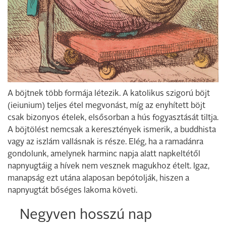
A böjtnek több formája létezik. A katolikus szigorú böjt
(ieiunium) teljes étel megvonást, míg az enyhített böjt
csak bizonyos ételek, elsősorban a hús fogyasztását tiltja.
A böjtölést nemcsak a keresztények ismerik, a buddhista
vagy az iszlám vallásnak is része. Elég, ha a ramadánra
gondolunk, amelynek harminc napja alatt napkeltétől
napnyugtáig a hívek nem vesznek magukhoz ételt. Igaz,
manapság ezt utána alaposan bepótolják, hiszen a
napnyugtát bőséges lakoma követi.
Negyven hosszú nap