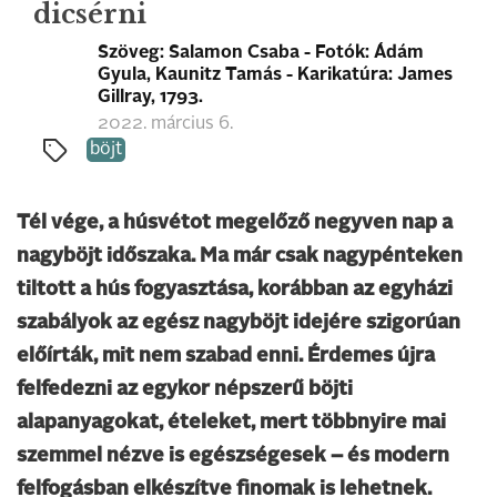
dicsérni
Szöveg: Salamon Csaba - Fotók: Ádám
Gyula, Kaunitz Tamás - Karikatúra: James
Gillray, 1793.
2022. március 6.
böjt
Tél vége, a húsvétot megelőző negyven nap a
nagyböjt időszaka. Ma már csak nagypénteken
tiltott a hús fogyasztása, korábban az egyházi
szabályok az egész nagyböjt idejére szigorúan
előírták, mit nem szabad enni. Érdemes újra
felfedezni az egykor népszerű böjti
alapanyagokat, ételeket, mert többnyire mai
szemmel nézve is egészségesek – és modern
felfogásban elkészítve finomak is lehetnek.