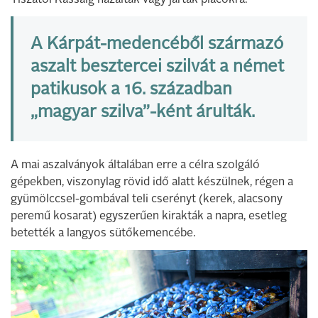
Tiszától Kassáig házaltak vagy jártak piacokra.
A Kárpát-medencéből származó
aszalt besztercei szilvát a német
patikusok a 16. században
„magyar szilva”-ként árulták.
A mai aszalványok általában erre a célra szolgáló
gépekben, viszonylag rövid idő alatt készülnek, régen a
gyümölccsel-gombával teli cserényt (kerek, alacsony
peremű kosarat) egyszerűen kirakták a napra, esetleg
betették a langyos sütőkemencébe.