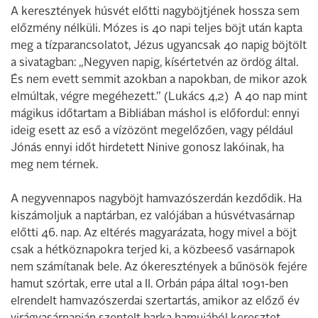
A keresztények húsvét előtti nagyböjtjének hossza sem
előzmény nélküli. Mózes is 40 napi teljes böjt után kapta
meg a tízparancsolatot, Jézus ugyancsak 40 napig böjtölt
a sivatagban: „Negyven napig, kísértetvén az ördög által.
És nem evett semmit azokban a napokban, de mikor azok
elmúltak, végre megéhezett.” (Lukács 4,2) A 40 nap mint
mágikus időtartam a Bibliában máshol is előfordul: ennyi
ideig esett az eső a vízözönt megelőzően, vagy például
Jónás ennyi időt hirdetett Ninive gonosz lakóinak, ha
meg nem térnek.
A negyvennapos nagyböjt hamvazószerdán kezdődik. Ha
kiszámoljuk a naptárban, ez valójában a húsvétvasárnap
előtti 46. nap. Az eltérés magyarázata, hogy mivel a böjt
csak a hétköznapokra terjed ki, a közbeeső vasárnapok
nem számítanak bele. Az ókeresztények a bűnösök fejére
hamut szórtak, erre utal a II. Orbán pápa által 1091-ben
elrendelt hamvazószerdai szertartás, amikor az előző év