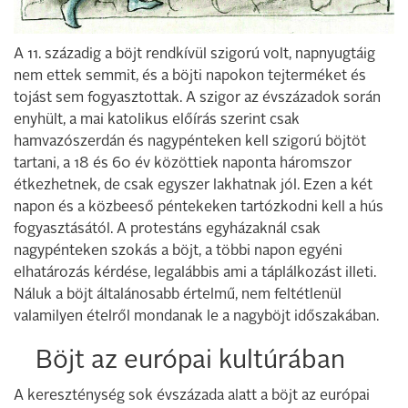
A 11. századig a böjt rendkívül szigorú volt, napnyugtáig
nem ettek semmit, és a böjti napokon tejterméket és
tojást sem fogyasztottak. A szigor az évszázadok során
enyhült, a mai katolikus előírás szerint csak
hamvazószerdán és nagypénteken kell szigorú böjtöt
tartani, a 18 és 60 év közöttiek naponta háromszor
étkezhetnek, de csak egyszer lakhatnak jól. Ezen a két
napon és a közbeeső péntekeken tartózkodni kell a hús
fogyasztásától. A protestáns egyházaknál csak
nagypénteken szokás a böjt, a többi napon egyéni
elhatározás kérdése, legalábbis ami a táplálkozást illeti.
Náluk a böjt általánosabb értelmű, nem feltétlenül
valamilyen ételről mondanak le a nagyböjt időszakában.
Böjt az európai kultúrában
A kereszténység sok évszázada alatt a böjt az európai