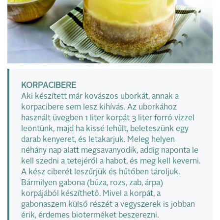
KORPACIBERE
Aki készített már kovászos uborkát, annak a
korpacibere sem lesz kihívás. Az uborkához
használt üvegben 1 liter korpát 3 liter forró vízzel
leöntünk, majd ha kissé lehűlt, beleteszünk egy
darab kenyeret, és letakarjuk. Meleg helyen
néhány nap alatt megsavanyodik, addig naponta le
kell szedni a tetejéről a habot, és meg kell keverni.
A kész ciberét leszűrjük és hűtőben tároljuk.
Bármilyen gabona (búza, rozs, zab, árpa)
korpájából készíthető. Mivel a korpát, a
gabonaszem külső részét a vegyszerek is jobban
érik, érdemes bioterméket beszerezni.