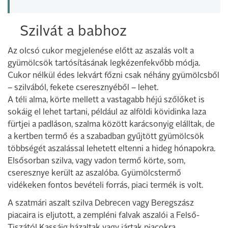
Szilvát a babhoz
Az olcsó cukor megjelenése előtt az aszalás volt a
gyümölcsök tartósításának legkézenfekvőbb módja.
Cukor nélkül édes lekvárt főzni csak néhány gyümölcsből
– szilvából, fekete cseresznyéből – lehet.
A téli alma, körte mellett a vastagabb héjú szőlőket is
sokáig el lehet tartani, például az alföldi kövidinka laza
fürtjei a padláson, szalma között karácsonyig elálltak, de
a kertben termő és a szabadban gyűjtött gyümölcsök
többségét aszalással lehetett eltenni a hideg hónapokra.
Elsősorban szilva, vagy vadon termő körte, som,
cseresznye került az aszalóba. Gyümölcstermő
vidékeken fontos bevételi forrás, piaci termék is volt.
A szatmári aszalt szilva Debrecen vagy Beregszász
piacaira is eljutott, a zempléni falvak aszalói a Felső-