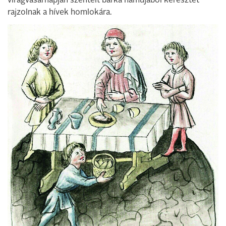
virágvasárnapján szentelt barka hamujából keresztet
rajzolnak a hívek homlokára.