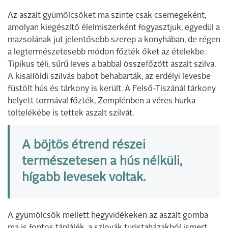
Az aszalt gyümölcsöket ma szinte csak csemegeként,
amolyan kiegészítő élelmiszerként fogyasztjuk, egyedül a
mazsolának jut jelentősebb szerep a konyhában, de régen
a legtermészetesebb módon főzték őket az ételekbe.
Tipikus téli, sűrű leves a babbal összefőzött aszalt szilva.
A kisalföldi szilvás babot behabarták, az erdélyi levesbe
füstölt hús és tárkony is került. A Felső-Tiszánál tárkony
helyett tormával főzték, Zemplénben a véres hurka
töltelékébe is tettek aszalt szilvát.
A böjtös étrend részei
természetesen a hús nélküli,
hígabb levesek voltak.
A gyümölcsök mellett hegyvidékeken az aszalt gomba