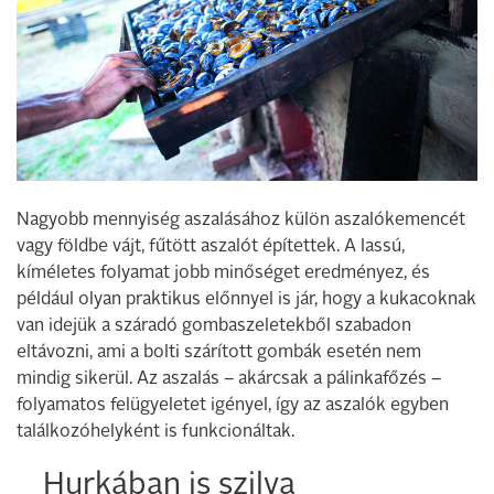
Nagyobb mennyiség aszalásához külön aszalókemencét
vagy földbe vájt, fűtött aszalót építettek. A lassú,
kíméletes folyamat jobb minőséget eredményez, és
például olyan praktikus előnnyel is jár, hogy a kukacoknak
van idejük a száradó gombaszeletekből szabadon
eltávozni, ami a bolti szárított gombák esetén nem
mindig sikerül. Az aszalás – akárcsak a pálinkafőzés –
folyamatos felügyeletet igényel, így az aszalók egyben
találkozóhelyként is funkcionáltak.
Hurkában is szilva