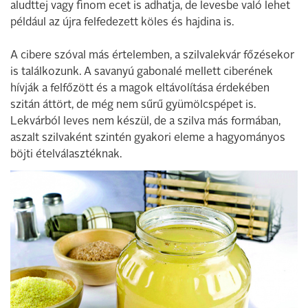
aludttej vagy finom ecet is adhatja, de levesbe való lehet
például az újra felfedezett köles és hajdina is.
A cibere szóval más értelemben, a szilvalekvár főzésekor
is találkozunk. A savanyú gabonalé mellett ciberének
hívják a felfőzött és a magok eltávolítása érdekében
szitán áttört, de még nem sűrű gyümölcspépet is.
Lekvárból leves nem készül, de a szilva más formában,
aszalt szilvaként szintén gyakori eleme a hagyományos
böjti ételválasztéknak.