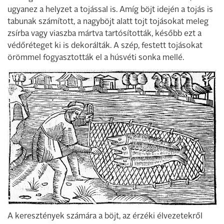
ugyanez a helyzet a tojással is. Amíg böjt idején a tojás is
tabunak számított, a nagyböjt alatt tojt tojásokat meleg
zsírba vagy viaszba mártva tartósították, később ezt a
védőréteget ki is dekorálták. A szép, festett tojásokat
örömmel fogyasztották el a húsvéti sonka mellé.
A keresztények számára a böjt, az érzéki élvezetekről