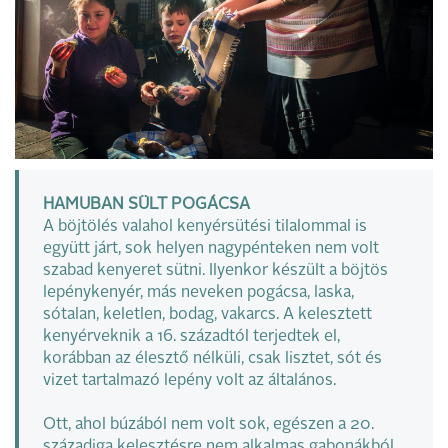
HAMUBAN SÜLT POGÁCSA
A böjtölés valahol kenyérsütési tilalommal is
együtt járt, sok helyen nagypénteken nem volt
szabad kenyeret sütni. Ilyenkor készült a böjtös
lepénykenyér, más neveken pogácsa, laska,
sótalan, keletlen, bodag, vakarcs. A kelesztett
kenyérveknik a 16. századtól terjedtek el,
korábban az élesztő nélküli, csak lisztet, sót és
vizet tartalmazó lepény volt az általános.
Ott, ahol búzából nem volt sok, egészen a 20.
századiga kelesztésre nem alkalmas gabonákból