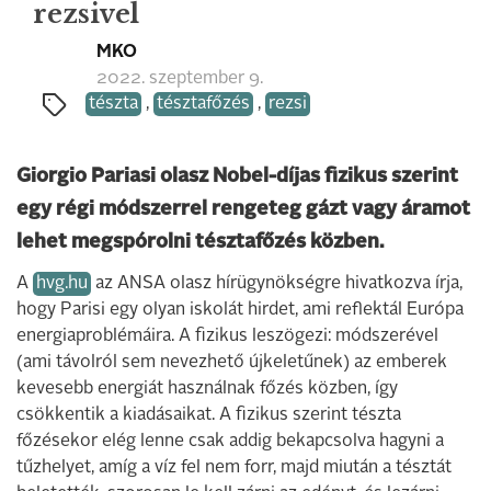
rezsivel
MKO
2022. szeptember 9.
tészta
,
tésztafőzés
,
rezsi
Giorgio Pariasi olasz Nobel-díjas fizikus szerint
egy régi módszerrel rengeteg gázt vagy áramot
lehet megspórolni tésztafőzés közben.
A
hvg.hu
az ANSA olasz hírügynökségre hivatkozva írja,
hogy Parisi egy olyan iskolát hirdet, ami reflektál Európa
energiaproblémáira. A fizikus leszögezi: módszerével
(ami távolról sem nevezhető újkeletűnek) az emberek
kevesebb energiát használnak főzés közben, így
csökkentik a kiadásaikat. A fizikus szerint tészta
főzésekor elég lenne csak addig bekapcsolva hagyni a
tűzhelyet, amíg a víz fel nem forr, majd miután a tésztát