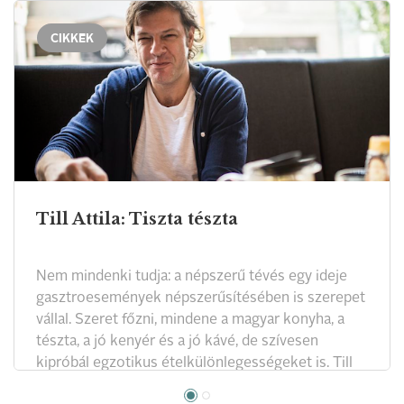
CIKKEK
Till Attila: Tiszta tészta
Nem mindenki tudja: a népszerű tévés egy ideje
gasztroesemények népszerűsítésében is szerepet
vállal. Szeret főzni, mindene a magyar konyha, a
tészta, a jó kenyér és a jó kávé, de szívesen
kipróbál egzotikus ételkülönlegességeket is. Till
Attilával jóízűen lehet beszélgetni az evésről.