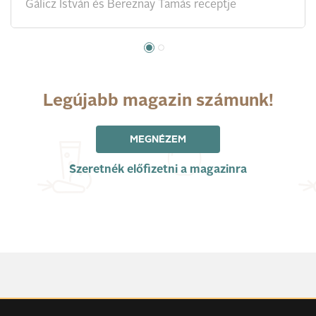
Gálicz István és Bereznay Tamás receptje
Legújabb magazin számunk!
MEGNÉZEM
Szeretnék előfizetni a magazinra