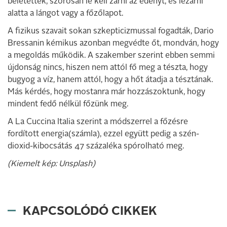
beletették, szorosan le kell zárni az edényt, és lezárni
alatta a lángot vagy a főzőlapot.
A fizikus szavait sokan szkepticizmussal fogadták, Dario
Bressanin kémikus azonban megvédte őt, mondván, hogy
a megoldás működik. A szakember szerint ebben semmi
újdonság nincs, hiszen nem attól fő meg a tészta, hogy
bugyog a víz, hanem attól, hogy a hőt átadja a tésztának.
Más kérdés, hogy mostanra már hozzászoktunk, hogy
mindent fedő nélkül főzünk meg.
A La Cuccina Italia szerint a módszerrel a főzésre
fordított energia(számla), ezzel együtt pedig a szén-
dioxid-kibocsátás 47 százaléka spórolható meg.
(Kiemelt kép: Unsplash)
KAPCSOLÓDÓ CIKKEK