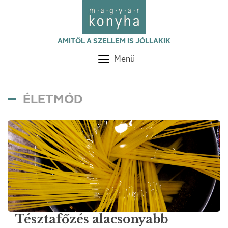
AMITŐL A SZELLEM IS JÓLLAKIK
Menü
Toggle
navigation
ÉLETMÓD
Tésztafőzés alacsonyabb