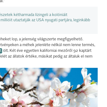
l.”
szetek kétharmada lízingeli a kolóniáit
llióit utaztatják az USA nyugati partjára, leginkább
heket lop, a jelenség világszerte megfigyelhető.
tetvényeken a méhek jelenléte nélkül nem lenne termés,
t
ölt. Két éve egyetlen kaliforniai mezőről 92 kaptárt
felét az állatok értéke, másikat pedig az általuk el nem