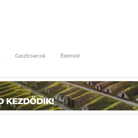
k
Gasztroarcok
Életmód