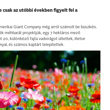
sak az utóbbi években figyelt fel a
merikai Giant Company még arról számolt be büszkén,
ék méhbarát projektjük, egy 7 hektáros mező
t 20, különböző fajta vadvirágot ültettek, illetve
al, és számos kaptárt telepítettek.