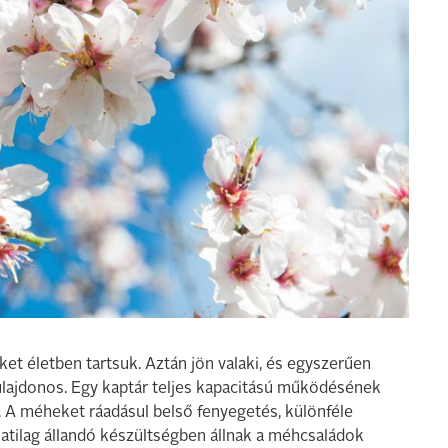
 életben tartsuk. Aztán jön valaki, és egyszerűen
ulajdonos. Egy kaptár teljes kapacitású működésének
 A méheket ráadásul belső fenyegetés, különféle
latilag állandó készültségben állnak a méhcsaládok