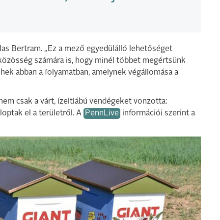
las Bertram. „Ez a mező egyedülálló lehetőséget
bb közösség számára is, hogy minél többet megértsünk
éhek abban a folyamatban, amelynek végállomása a
em csak a várt, ízeltlábú vendégeket vonzotta:
optak el a területről. A
PennLive
információi szerint a