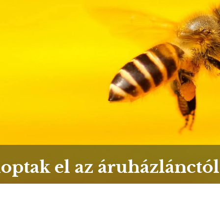
optak el az áruházlánctól