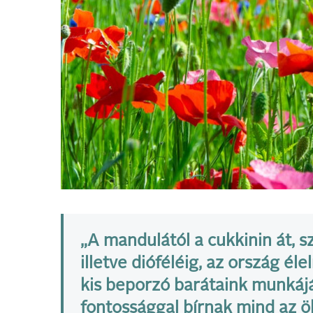
„A mandulától a cukkinin át, s
illetve dióféléig, az ország é
kis beporzó barátaink munkáj
fontossággal bírnak mind az ök