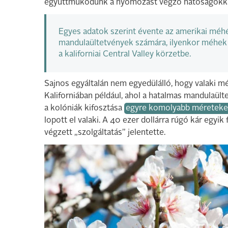
együttműködünk a nyomozást végző hatóságokka
Egyes adatok szerint évente az amerikai méhé
mandulaültetvények számára, ilyenkor méhek mi
a kaliforniai Central Valley körzetbe.
Sajnos egyáltalán nem egyedülálló, hogy valaki mé
Kaliforniában például, ahol a hatalmas mandulaül
a kolóniák kifosztása
egyre komolyabb méreteke
lopott el valaki. A 40 ezer dollárra rúgó kár egyik 
végzett „szolgáltatás” jelentette.