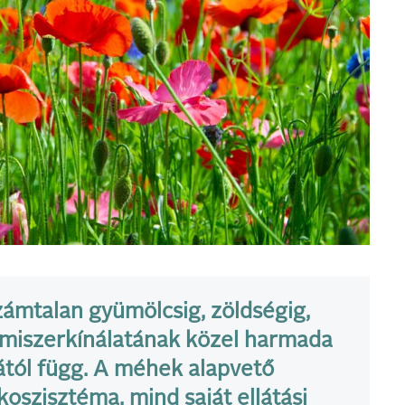
zámtalan gyümölcsig, zöldségig,
lelmiszerkínálatának közel harmada
ától függ. A méhek alapvető
oszisztéma, mind saját ellátási