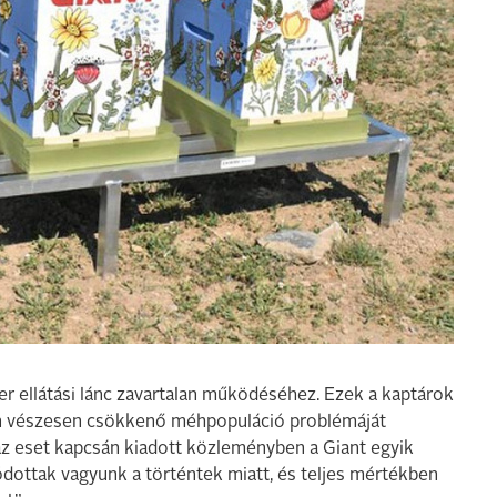
r ellátási lánc zavartalan működéséhez. Ezek a kaptárok
n vészesen csökkenő méhpopuláció problémáját
az eset kapcsán kiadott közleményben a Giant egyik
ódottak vagyunk a történtek miatt, és teljes mértékben