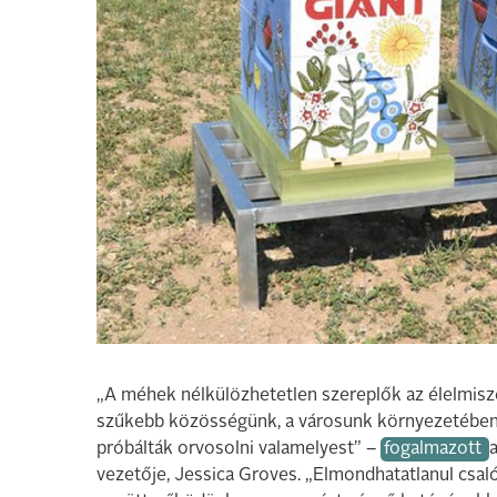
„A méhek nélkülözhetetlen szereplők az élelmisze
szűkebb közösségünk, a városunk környezetébe
próbálták orvosolni valamelyest” –
fogalmazott
vezetője, Jessica Groves. „Elmondhatatlanul csal