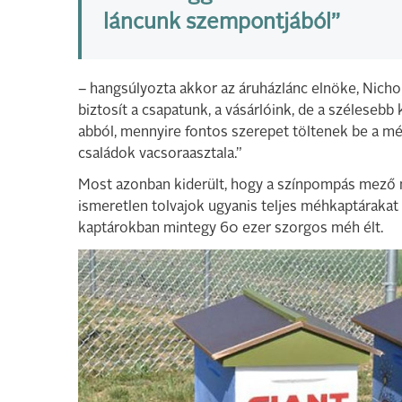
láncunk szempontjából”
– hangsúlyozta akkor az áruházlánc elnöke, Nicho
biztosít a csapatunk, a vásárlóink, de a szélese
abból, mennyire fontos szerepet töltenek be a m
családok vacsoraasztala.”
Most azonban kiderült, hogy a színpompás mező n
ismeretlen tolvajok ugyanis teljes méhkaptárakat l
kaptárokban mintegy 60 ezer szorgos méh élt.