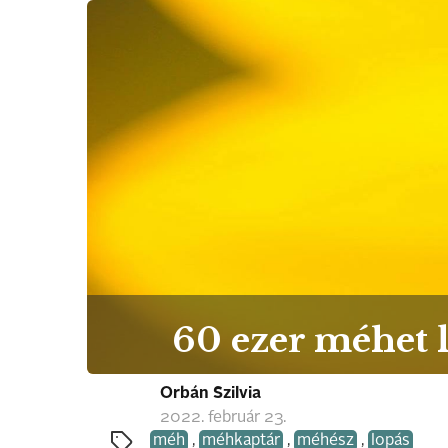
60 ezer méhet l
Orbán Szilvia
2022. február 23.
méh
,
méhkaptár
,
méhész
,
lopás