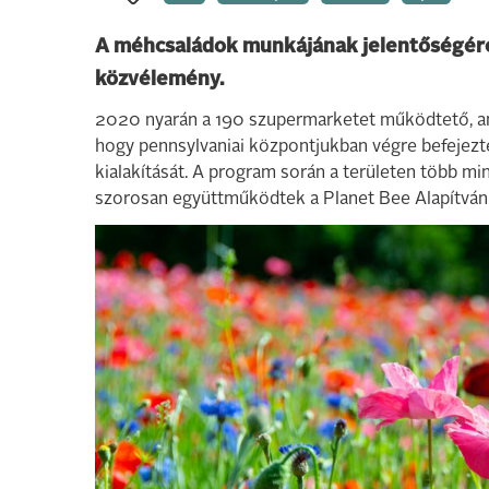
A méhcsaládok munkájának jelentőségére c
közvélemény.
2020 nyarán a 190 szupermarketet működtető, a
hogy pennsylvaniai központjukban végre befejezt
kialakítását. A program során a területen több min
szorosan együttműködtek a Planet Bee Alapítvánny