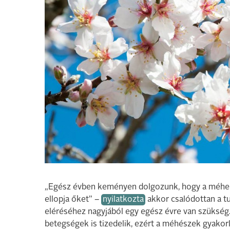
„Egész évben keményen dolgozunk, hogy a méheket
ellopja őket” –
nyilatkozta
akkor csalódottan a t
eléréséhez nagyjából egy egész évre van szükség.
betegségek is tizedelik, ezért a méhészek gyakor