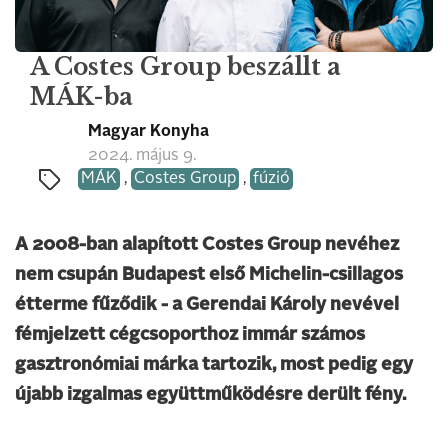
A Costes Group beszállt a
MÁK-ba
Magyar Konyha
2024. május 9.
MÁK
,
Costes Group
,
fúzió
A 2008-ban alapított Costes Group nevéhez
nem csupán Budapest első Michelin-csillagos
étterme fűződik - a Gerendai Károly nevével
fémjelzett cégcsoporthoz immár számos
gasztronómiai márka tartozik, most pedig egy
újabb izgalmas együttműködésre derült fény.