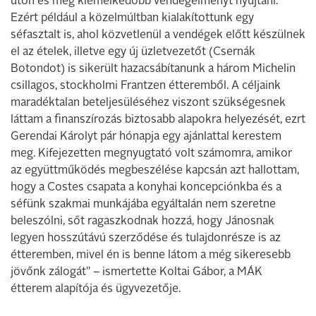
úton és még kiemelkedőbb vendégélményt nyújtani.
Ezért például a közelmúltban kialakítottunk egy
séfasztalt is, ahol közvetlenül a vendégek előtt készülnek
el az ételek, illetve egy új üzletvezetőt (Csernák
Botondot) is sikerült hazacsábítanunk a három Michelin
csillagos, stockholmi Frantzen étteremből. A céljaink
maradéktalan beteljesüléséhez viszont szükségesnek
láttam a finanszírozás biztosabb alapokra helyezését, ezrt
Gerendai Károlyt pár hónapja egy ajánlattal kerestem
meg. Kifejezetten megnyugtató volt számomra, amikor
az együttműködés megbeszélése kapcsán azt hallottam,
hogy a Costes csapata a konyhai koncepciónkba és a
séfünk szakmai munkájába egyáltalán nem szeretne
beleszólni, sőt ragaszkodnak hozzá, hogy Jánosnak
legyen hosszútávú szerződése és tulajdonrésze is az
étteremben, mivel én is benne látom a még sikeresebb
jövőnk zálogát" – ismertette Koltai Gábor, a MÁK
étterem alapítója és ügyvezetője.