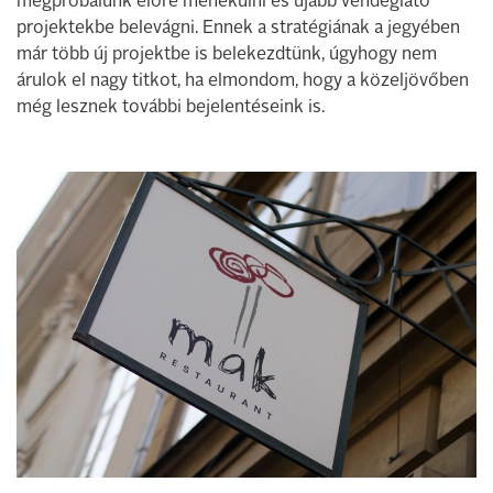
megpróbálunk előre menekülni és újabb vendéglátó
projektekbe belevágni. Ennek a stratégiának a jegyében
már több új projektbe is belekezdtünk, úgyhogy nem
árulok el nagy titkot, ha elmondom, hogy a közeljövőben
még lesznek további bejelentéseink is.