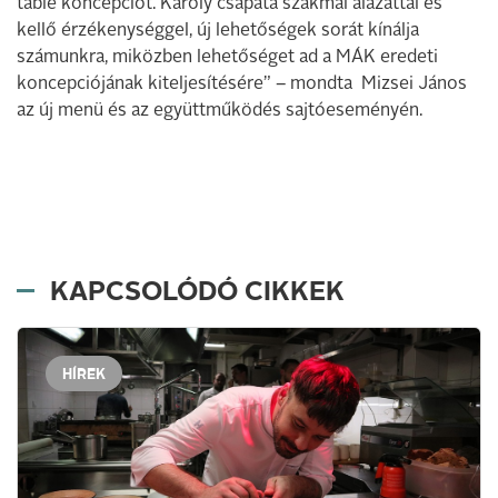
table koncepciót. Károly csapata szakmai alázattal és
kellő érzékenységgel, új lehetőségek sorát kínálja
számunkra, miközben lehetőséget ad a MÁK eredeti
koncepciójának kiteljesítésére” – mondta Mizsei János
az új menü és az együttműködés sajtóeseményén.
KAPCSOLÓDÓ CIKKEK
HÍREK