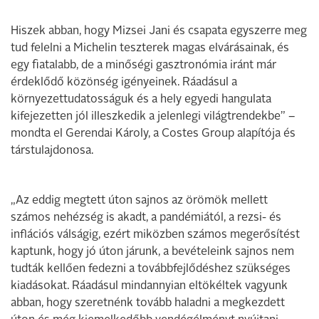
Hiszek abban, hogy Mizsei Jani és csapata egyszerre meg
tud felelni a Michelin teszterek magas elvárásainak, és
egy fiatalabb, de a minőségi gasztronómia iránt már
érdeklődő közönség igényeinek. Ráadásul a
környezettudatosságuk és a hely egyedi hangulata
kifejezetten jól illeszkedik a jelenlegi világtrendekbe” –
mondta el Gerendai Károly, a Costes Group alapítója és
társtulajdonosa.
„Az eddig megtett úton sajnos az örömök mellett
számos nehézség is akadt, a pandémiától, a rezsi- és
inflációs válságig, ezért miközben számos megerősítést
kaptunk, hogy jó úton járunk, a bevételeink sajnos nem
tudták kellően fedezni a továbbfejlődéshez szükséges
kiadásokat. Ráadásul mindannyian eltökéltek vagyunk
abban, hogy szeretnénk tovább haladni a megkezdett