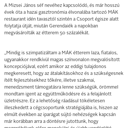
A Mizsei János séf nevéhez kapcsolódó, és már hosszú
évek óta a hazai gasztronómia élvonalába tartozó MÁK
restaurant idén tavasztól szintén a Csoport égisze alatt
folytatja útját, miután Gerendaiék a napokban
megvásárolták az étterem 50 százalékát.
„Mindig is szimpatizáltam a MÁK étterem laza, fiatalos,
ugyanakkor rendkívül magas színvonalon megvalósított
koncepciójával, ezért amikor az eddigi tulajdonos
megkeresett, hogy az átalakításokhoz és a szükségesnek
ítélt fejlesztésekhez tőkére, illetve szakmai,
menedzsment támogatásra lenne szükségük, örömmel
mondtam igent az együttműködésre és a felajánlott
üzletrészre. Ez a lehetőség ráadásul tökéletesen
illeszkedett a cégcsoportunk stratégiájába is, hiszen az
elmúlt években az iparágat sújtó nehézségek kapcsán
már korábban arra a döntésre jutottunk, hogy