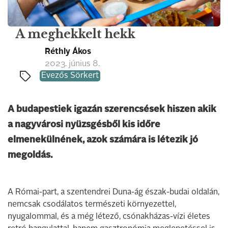
A meghekkelt hekk
Réthly Ákos
2023. június 8.
Evezős Sörkert
A budapestiek igazán szerencsések hiszen akik
a nagyvárosi nyüzsgésből kis időre
elmenekülnének, azok számára is létezik jó
megoldás.
A Római-part, a szentendrei Duna-ág észak-budai oldalán,
nemcsak csodálatos természeti környezettel,
nyugalommal, és a még létező, csónakházas-vízi életes