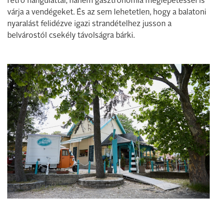
retró hangulattal, hanem gasztronómia meglepetéssel is
várja a vendégeket. És az sem lehetetlen, hogy a balatoni
nyaralást felidézve igazi strandételhez jusson a
belvárostól csekély távolságra bárki.