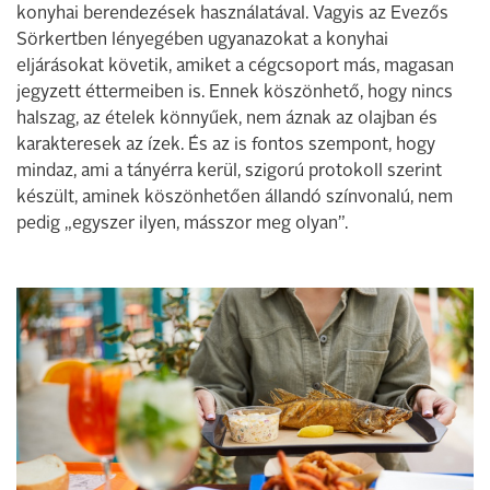
konyhai berendezések használatával. Vagyis az Evezős
Sörkertben lényegében ugyanazokat a konyhai
eljárásokat követik, amiket a cégcsoport más, magasan
jegyzett éttermeiben is. Ennek köszönhető, hogy nincs
halszag, az ételek könnyűek, nem áznak az olajban és
karakteresek az ízek. És az is fontos szempont, hogy
mindaz, ami a tányérra kerül, szigorú protokoll szerint
készült, aminek köszönhetően állandó színvonalú, nem
pedig „egyszer ilyen, másszor meg olyan”.