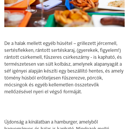
De a halak mellett egyéb húsétel – grillezett jércemell,
sertésflekken, rántott sertéskaraj, (gyerekek, figyelem!)
rántott csirkemell, fűszeres csirkeszárny - is kapható, és
természetesen van sült kolbász, amelynek alapanyagát a
séf igényei alapján készíti egy beszállító hentes, és amely
tömény húsból erőteljesen fűszerezve, pörcök,
mócsingok és egyéb kellemetlen összetevők
mellőzésével nyeri el végső formáját.
Újdonság a kínálatban a hamburger, amelyből