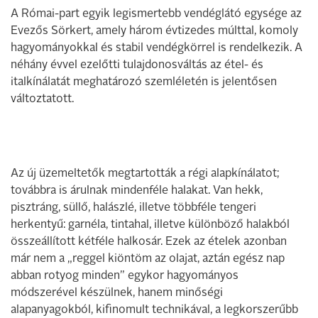
A Római-part egyik legismertebb vendéglátó egysége az
Evezős Sörkert, amely három évtizedes múlttal, komoly
hagyományokkal és stabil vendégkörrel is rendelkezik. A
néhány évvel ezelőtti tulajdonosváltás az étel- és
italkínálatát meghatározó szemléletén is jelentősen
változtatott.
Az új üzemeltetők megtartották a régi alapkínálatot;
továbbra is árulnak mindenféle halakat. Van hekk,
pisztráng, süllő, halászlé, illetve többféle tengeri
herkentyű: garnéla, tintahal, illetve különböző halakból
összeállított kétféle halkosár. Ezek az ételek azonban
már nem a „reggel kiöntöm az olajat, aztán egész nap
abban rotyog minden” egykor hagyományos
módszerével készülnek, hanem minőségi
alapanyagokból, kifinomult technikával, a legkorszerűbb