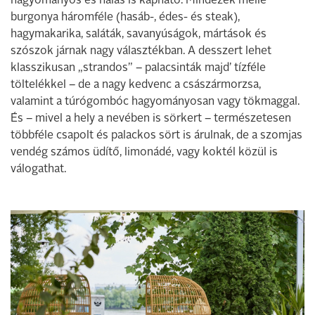
hagyományos és halas is kapható. Mindezek mellé
burgonya háromféle (hasáb-, édes- és steak),
hagymakarika, saláták, savanyúságok, mártások és
szószok járnak nagy választékban. A desszert lehet
klasszikusan „strandos” – palacsinták majd’ tízféle
töltelékkel – de a nagy kedvenc a császármorzsa,
valamint a túrógombóc hagyományosan vagy tökmaggal.
És – mivel a hely a nevében is sörkert – természetesen
többféle csapolt és palackos sört is árulnak, de a szomjas
vendég számos üdítő, limonádé, vagy koktél közül is
válogathat.