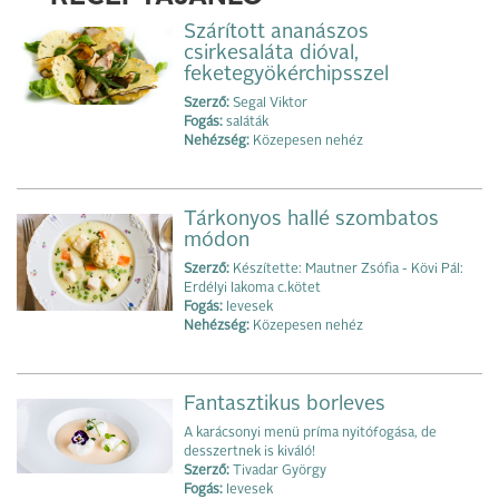
Szárított ananászos
csirkesaláta dióval,
feketegyökérchipsszel
Szerző:
Segal Viktor
Fogás:
saláták
Nehézség:
Közepesen nehéz
Tárkonyos hallé szombatos
módon
Szerző:
Készítette: Mautner Zsófia - Kövi Pál:
Erdélyi lakoma c.kötet
Fogás:
levesek
Nehézség:
Közepesen nehéz
Fantasztikus borleves
A karácsonyi menü príma nyitófogása, de
desszertnek is kiváló!
Szerző:
Tivadar György
Fogás:
levesek