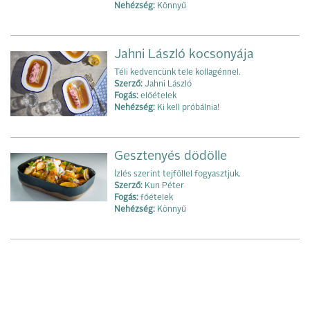
Nehézség:
Könnyű
Jahni László kocsonyája
Téli kedvencünk tele kollagénnel.
Szerző:
Jahni László
Fogás:
előételek
Nehézség:
Ki kell próbálnia!
Gesztenyés dödölle
Ízlés szerint tejföllel fogyasztjuk.
Szerző:
Kun Péter
Fogás:
főételek
Nehézség:
Könnyű