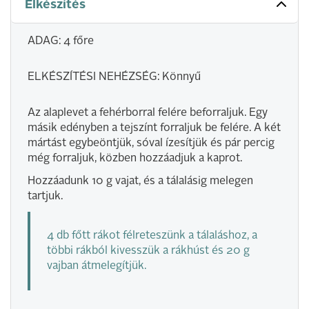
Elkészítés
ADAG: 4 főre
ELKÉSZÍTÉSI NEHÉZSÉG: Könnyű
Az alaplevet a fehérborral felére beforraljuk. Egy
másik edényben a tejszínt forraljuk be felére. A két
mártást egybeöntjük, sóval ízesítjük és pár percig
még forraljuk, közben hozzáadjuk a kaprot.
Hozzáadunk 10 g vajat, és a tálalásig melegen
tartjuk.
4 db főtt rákot félreteszünk a tálaláshoz, a
többi rákból kivesszük a rákhúst és 20 g
vajban átmelegítjük.