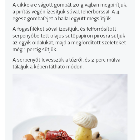
A cikkekre vágott gombát 20 g vajban megpirítjuk,
a pirítás végén ízesítjük sóval, fehérborssal. A 4
egész gombafejet a hallal együtt megsütjük.
A fogasfiléket sóval ízesítjük, és felforrósított
serpenyőbe tett olajos sütőpapíron pirosra sütjük
az egyik oldalukat, majd a megfordított szeleteket
még 1 percig sütjük.
A serpenyőt levesszük a tűzről, és 2 perc múlva
tálaljuk a képen látható módon.