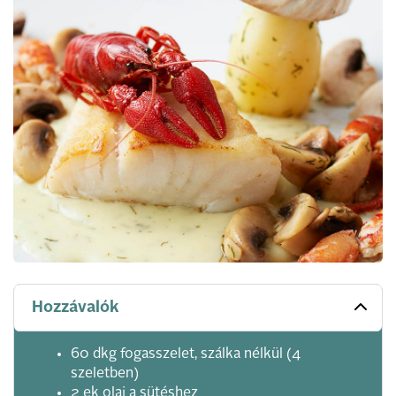
Hozzávalók
60 dkg fogasszelet, szálka nélkül (4
szeletben)
2 ek olaj a sütéshez