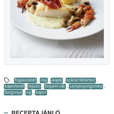
fogasszelet
,
olaj
,
alaplé
,
száraz fehérbor
,
kaporlevél
,
tejszín
,
folyami rák
,
sampinyongomba
,
burgonya
,
vaj
,
kapor
RECEPTAJÁNLÓ