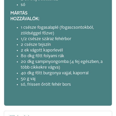
só
MÁRTÁS
HOZZÁVALÓK:
1 csésze fogasalaplé (fogascsontokból,
zöldséggel főzve)
1/2 csésze száraz fehérbor
2 csésze tejszín
2 ek vágott kaporlevél
80 dkg főtt folyami rák
20 dkg sampinyongomba (4 fej egészben, a
több cikkekre vágva)
40 dkg főtt burgonya vajjal, kaporral
50 g vaj
só, frissen őrölt fehér bors