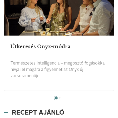
Útkeresés Onyx-módra
Természetes intelligencia – megosztó fogásokkal
hívja fel magára a figyelmet az Onyx új
vacsoramenüje.
RECEPT AJÁNLÓ