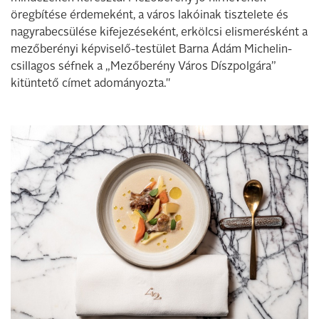
öregbítése érdemeként, a város lakóinak tisztelete és
nagyrabecsülése kifejezéseként, erkölcsi elismerésként a
mezőberényi képviselő-testület Barna Ádám Michelin-
csillagos séfnek a „Mezőberény Város Díszpolgára”
kitüntető címet adományozta."