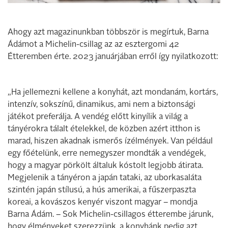
Ahogy azt magazinunkban többször is megírtuk, Barna
Ádámot a Michelin-csillag az az esztergomi 42
Étteremben érte. 2023 januárjában erről így nyilatkozott:
„Ha jellemezni kellene a konyhát, azt mondanám, kortárs,
intenzív, sokszínű, dinamikus, ami nem a biztonsági
játékot preferálja. A vendég előtt kinyílik a világ a
tányérokra tálalt ételekkel, de közben azért itthon is
marad, hiszen akadnak ismerős ízélmények. Van például
egy főételünk, erre nemegyszer mondták a vendégek,
hogy a magyar pörkölt általuk kóstolt legjobb átirata.
Megjelenik a tányéron a japán tataki, az uborkasaláta
szintén japán stílusú, a hús amerikai, a fűszerpaszta
koreai, a kovászos kenyér viszont magyar – mondja
Barna Ádám. – Sok Michelin-csillagos étterembe járunk,
hogy élményeket szerezzünk, a konyhánk pedig azt