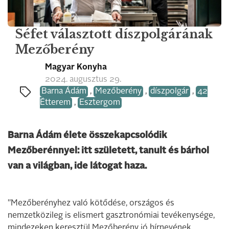
Séfet választott díszpolgárának
Mezőberény
Magyar Konyha
2024. augusztus 29.
Barna Ádám
,
Mezőberény
,
díszpolgár
,
42
Étterem
,
Esztergom
Barna Ádám élete összekapcsolódik
Mezőberénnyel: itt született, tanult és bárhol
van a világban, ide látogat haza.
"Mezőberényhez való kötődése, országos és
nemzetközileg is elismert gasztronómiai tevékenysége,
mindezeken keresztül Mezőberény jó hírnevének