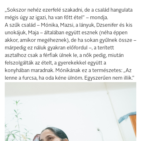
„Sokszor nehéz ezerfelé szakadni, de a család hangulata
mégis úgy az igazi, ha van főtt étel” – mondja.
A szűk család – Mónika, Mazsi, a lányuk, Dzsenifer és kis
unokájuk, Maja – általában együtt esznek (néha éppen
akkor, amikor megéheznek), de ha sokan gyűlnek össze –
márpedig ez náluk gyakran előfordul –, a terített
asztalhoz csak a férfiak ülnek le, a nők pedig, miután
felszolgálták az ételt, a gyerekekkel együtt a
konyhában maradnak. Mónikának ez a természetes: „Az
lenne a furcsa, ha oda kéne ülnöm. Egyszerűen nem illik.”