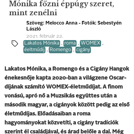
Mónika főzni éppúgy szeret,
mint zenélni
Szöveg: Melocco Anna - Fotók: Sebestyén
László
2021. február 22.
Lakatos Mónika
,
roma
,
WOMEX
,
éeltműdíj
,
Romengo
,
cigány
Lakatos Mónika, a Romengo és a Cigány Hangok
énekesnője kapta 2020-ban a világzene Oscar-
díjának számító WOMEX-életműdíjat. A finom
vonású, apró nő a Muzsikás együttes után a
második magyar, a cigányok között pedig az első
életműdíjas. Előadásaiban a roma
hagyományokat közvetíti, a cigány tradíciók
szerint él családjával, és árad belőle a dal. Még