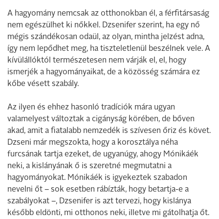
A hagyomány nemcsak az otthonokban él, a férfitársaság
nem egészülhet ki nőkkel. Dzsenifer szerint, ha egy nő
mégis szándékosan odaül, az olyan, mintha jelzést adna,
így nem lepődhet meg, ha tiszteletlenül beszélnek vele. A
kívülállóktól természetesen nem várják el, el, hogy
ismerjék a hagyományaikat, de a közösség számára ez
kőbe vésett szabály.
Az ilyen és ehhez hasonló tradíciók mára ugyan
valamelyest változtak a cigányság körében, de bőven
akad, amit a fiatalabb nemzedék is szívesen őriz és követ.
Dzseni már megszokta, hogy a korosztálya néha
furcsának tartja ezeket, de ugyanúgy, ahogy Mónikáék
neki, a kislányának ő is szeretné megmutatni a
hagyományokat. Mónikáék is igyekeztek szabadon
nevelni őt – sok esetben rábízták, hogy betartja-e a
szabályokat –, Dzsenifer is azt tervezi, hogy kislánya
később eldönti, mi otthonos neki, illetve mi gátolhatja őt.