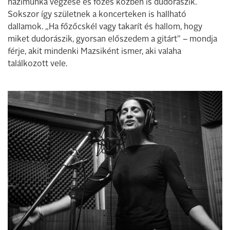
házimunka végzése és főzés közben is dudorászik.
Sokszor így születnek a koncerteken is hallható
dallamok. „Ha főzőcskél vagy takarít és hallom, hogy
miket dudorászik, gyorsan előszedem a gitárt” – mondja
férje, akit mindenki Mazsiként ismer, aki valaha
találkozott vele.