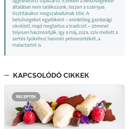
úgynevezett tojástartó. Ezekkel a belsőségekkel
általában nem találkozunk, hiszen a szárnyas
tisztításakor megszabadulnak tőle. A
belsőségeket egyébként – eredetileg gazdasági
okokból, majd megtartva a tradíciót – zömmel
teljesen hasznosítják, így a máj, zúza, szív mellett a
sertés tyúkéhoz hasonló petevezetékét, a
malactartót is.
KAPCSOLÓDÓ CIKKEK
RECEPTEK