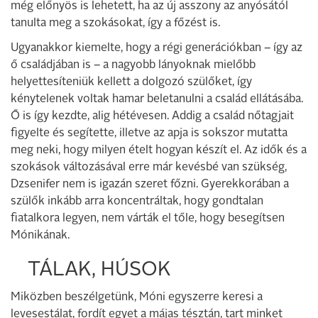
még előnyös is lehetett, ha az új asszony az anyósától
tanulta meg a szokásokat, így a főzést is.
Ugyanakkor kiemelte, hogy a régi generációkban – így az
ő családjában is – a nagyobb lányoknak mielőbb
helyettesíteniük kellett a dolgozó szülőket, így
kénytelenek voltak hamar beletanulni a család ellátásába.
Ő is így kezdte, alig hétévesen. Addig a család nőtagjait
figyelte és segítette, illetve az apja is sokszor mutatta
meg neki, hogy milyen ételt hogyan készít el. Az idők és a
szokások változásával erre már kevésbé van szükség,
Dzsenifer nem is igazán szeret főzni. Gyerekkorában a
szülők inkább arra koncentráltak, hogy gondtalan
fiatalkora legyen, nem várták el tőle, hogy besegítsen
Mónikának.
TÁLAK, HÚSOK
Miközben beszélgetünk, Móni egyszerre keresi a
levesestálat, fordít egyet a májas tésztán, tart minket