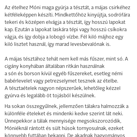
Az ételhez Móni maga gyúrja a tésztát, a májas csirkéhez
kétféleképpen készíti. Mindkettőhöz kinyújtja, sodrófára
tekeri és középen elvágja a tésztát, így hosszú lapokat
kap. Ezután a lapokat laskára tépi vagy hosszú csíkokra
vágja, és így dobja a lobogó vízbe. Fél kiló májhoz egy
kiló lisztet használ, így marad levesbevalónak is.
A májas tésztához tehát nem kell más fűszer, mint só. A
cigány konyhában általában ritkán használnak
a són és borson kívül egyéb fűszereket, esetleg némi
babérlevelet vagy petrezselymet tesznek az ételbe.
A tésztaételek nagyon népszerűek, lehetőleg kézzel
gyúrva és legalább öt tojásból készülnek.
Ha sokan összegyűlnek, jellemzően tálakra halmozzák a
különféle ételeket és mindenki kedve szerint lát neki.
Ünnepekkor a tálak mennyisége megsokszorozódik,
Móniéknál rántott és sült húsok tornyosulnak, ezeket
könnyebb futtában bekapni. De akadnak hagyományos