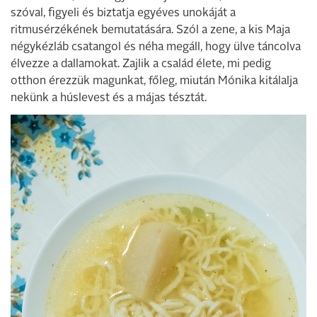
szóval, figyeli és biztatja egyéves unokáját a
ritmusérzékének bemutatására. Szól a zene, a kis Maja
négykézláb csatangol és néha megáll, hogy ülve táncolva
élvezze a dallamokat. Zajlik a család élete, mi pedig
otthon érezzük magunkat, főleg, miután Mónika kitálalja
nekünk a húslevest és a májas tésztát.