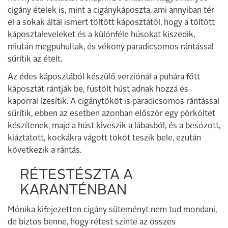
cigány ételek is, mint a cigánykáposzta, ami annyiban tér
el a sokak által ismert töltött káposztától, hogy a töltött
káposztaleveleket és a különféle húsokat kiszedik,
miután megpuhultak, és vékony paradicsomos rántással
sűrítik az ételt.
Az édes káposztából készülő verziónál a puhára főtt
káposztát rántják be, füstölt húst adnak hozzá és
kaporral ízesítik. A cigánytököt is paradicsomos rántással
sűrítik, ebben az esetben azonban először egy pörköltet
készítenek, majd a húst kiveszik a lábasból, és a besózott,
kiáztatott, kockákra vágott tököt teszik bele, ezután
következik a rántás.
RÉTESTÉSZTA A
KARANTÉNBAN
Mónika kifejezetten cigány süteményt nem tud mondani,
de biztos benne, hogy rétest szinte az összes