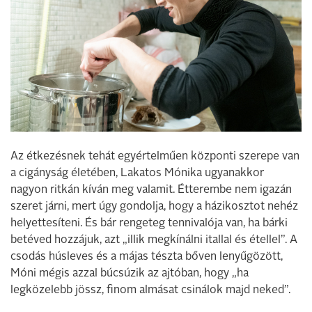
Az étkezésnek tehát egyértelműen központi szerepe van
a cigányság életében, Lakatos Mónika ugyanakkor
nagyon ritkán kíván meg valamit. Étterembe nem igazán
szeret járni, mert úgy gondolja, hogy a házikosztot nehéz
helyettesíteni. És bár rengeteg tennivalója van, ha bárki
betéved hozzájuk, azt „illik megkínálni itallal és étellel”. A
csodás húsleves és a májas tészta bőven lenyűgözött,
Móni mégis azzal búcsúzik az ajtóban, hogy „ha
legközelebb jössz, finom almásat csinálok majd neked”.