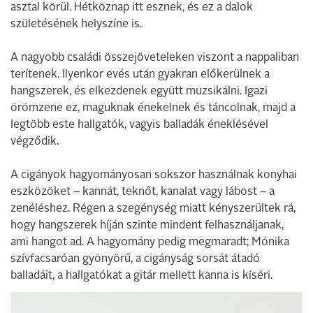
asztal körül. Hétköznap itt esznek, és ez a dalok
születésének helyszíne is.
A nagyobb családi összejöveteleken viszont a nappaliban
terítenek. Ilyenkor evés után gyakran előkerülnek a
hangszerek, és elkezdenek együtt muzsikálni. Igazi
örömzene ez, maguknak énekelnek és táncolnak, majd a
legtöbb este hallgatók, vagyis balladák éneklésével
végződik.
A cigányok hagyományosan sokszor használnak konyhai
eszközöket – kannát, teknőt, kanalat vagy lábost – a
zenéléshez. Régen a szegénység miatt kényszerültek rá,
hogy hangszerek híján szinte mindent felhasználjanak,
ami hangot ad. A hagyomány pedig megmaradt; Mónika
szívfacsaróan gyönyörű, a cigányság sorsát átadó
balladáit, a hallgatókat a gitár mellett kanna is kíséri.