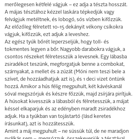
merőlegesen kétfelé vágjuk – ez adja a tészta hosszát.
A májas tésztához kézzel laskára tépkedjük vagy
felvágjuk metéltnek, és lobogó, sós vízben kifőzzük.
Az előzőleg félretett 10-15 dekányit vékony csíkokra
vágjuk, kifőzzük, ezt adjuk a leveshez.
Az egész tyúk bőrét leperzseljük, hogy toll- és
tokmentes legyen a bőr. Nagyobb darabokra vágjuk, a
csontos részeket félretesszük a levesnek. Egy lábasba
zsiradékot teszünk, megforgatjuk benne a combokat,
szárnyakat, a mellet és a zúzát (Móni nem teszi bele a
szívet, de hozzáadhatjuk azt is), és 1 deci vizet öntünk
hozzá. Amikor a hús félig megpuhult, két kávéskanál
sóval megszórjuk és készre főzzük, majd zsírjára pirítjuk.
A húsokat kivesszük a lábasból és félretesszük, a májat
késsel elkaparjuk és az edényben maradt zsiradékhoz
adjuk. Ha a tyúkban van tojástartó (lásd keretes
írásunkat), azt is hozzátesszük.
Amint a máj megpuhult – ne süssük túl, de ne maradjon