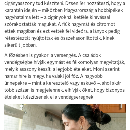
cigányasszony tud készíteni. Dzsenifer hozzáteszi, hogy a
karantén idején – miközben Magyarország a hobbipékek
nagyhatalma lett – a cigányoknál kétféle kihívással
szórakoztatták magukat. A fiúk hagymát és citromot
ettek magában és ezt vették fel videóra, a lányok pedig
rétestésztát nyújtottak és összehasonlították, kinek
sikerült jobban.
A főzésben is gyakori a versengés. A családok
vendégségbe hívják egymást és félkomolyan megvitatják,
melyik asszony készíti a legjobb ételeket. Móni szerint
hamar híre is megy, ha valaki jól főz. A nagyobb
ünnepekre – mint a keresztelő vagy esküvő –, ahol akár
több százan is megjelennek, elhívják őket, hogy bizonyos
ételeket készítsenek el a vendégseregnek.