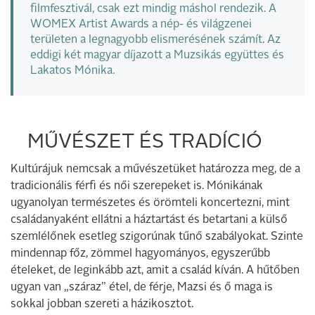
filmfesztivál, csak ezt mindig máshol rendezik. A
WOMEX Artist Awards a nép- és világzenei
területen a legnagyobb elismerésének számít. Az
eddigi két magyar díjazott a Muzsikás együttes és
Lakatos Mónika.
MŰVÉSZET ÉS TRADÍCIÓ
Kultúrájuk nemcsak a művészetüket határozza meg, de a
tradicionális férfi és női szerepeket is. Mónikának
ugyanolyan természetes és örömteli koncertezni, mint
családanyaként ellátni a háztartást és betartani a külső
szemlélőnek esetleg szigorúnak tűnő szabályokat. Szinte
mindennap főz, zömmel hagyományos, egyszerűbb
ételeket, de leginkább azt, amit a család kíván. A hűtőben
ugyan van „száraz” étel, de férje, Mazsi és ő maga is
sokkal jobban szereti a házikosztot.