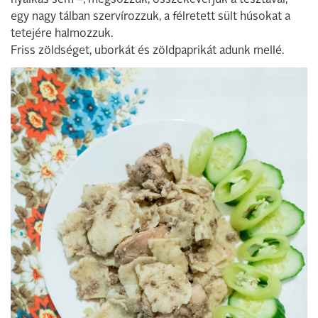
nyálkás sem –, megsózzuk, összekeverjük a tésztával,
egy nagy tálban szervírozzuk, a félretett sült húsokat a
tetejére halmozzuk.
Friss zöldséget, uborkát és zöldpaprikát adunk mellé.