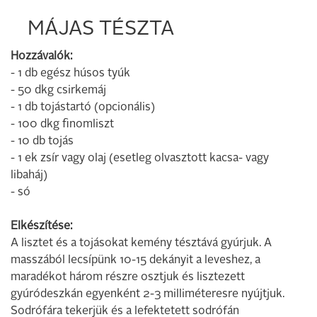
MÁJAS TÉSZTA
Hozzávalók:
- 1 db egész húsos tyúk
- 50 dkg csirkemáj
- 1 db tojástartó (opcionális)
- 100 dkg finomliszt
- 10 db tojás
- 1 ek zsír vagy olaj (esetleg olvasztott kacsa- vagy
libaháj)
- só
Elkészítése:
A lisztet és a tojásokat kemény tésztává gyúrjuk. A
masszából lecsípünk 10-15 dekányit a leveshez, a
maradékot három részre osztjuk és lisztezett
gyúródeszkán egyenként 2-3 milliméteresre nyújtjuk.
Sodrófára tekerjük és a lefektetett sodrófán