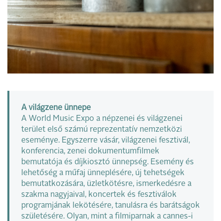
A világzene ünnepe
A World Music Expo a népzenei és világzenei
terület első számú reprezentatív nemzetközi
eseménye. Egyszerre vásár, világzenei fesztivál,
konferencia, zenei dokumentumfilmek
bemutatója és díjkiosztó ünnepség. Esemény és
lehetőség a műfaj ünneplésére, új tehetségek
bemutatkozására, üzletkötésre, ismerkedésre a
szakma nagyjaival, koncertek és fesztiválok
programjának lekötésére, tanulásra és barátságok
születésére. Olyan, mint a filmiparnak a cannes-i