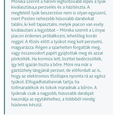
Mónika szerint a három legfontosabb lépés a tyúk
kiválasztása,a perzselés és a házitészta. A
megfelelő tyúk beszerzése nem is olyan egyszerű,
mert Pesten nehezebb húsosabb darabokat
találni, ki kell tapasztalni, melyik piacon van esély
kiválasztani a legjobbat – Mónika szerint a Lónyai
piacon érdemes próbálkozni, lehetőleg korán
reggel. A főzés előtt a tyúkot meg kell perzselni,
magyarázza. Régen a sparhelten forgatták meg,
vagy összesodort papírt gyújtottak meg és azzal
pörkölték. Ha kormos lett, liszttel bedörzsölték,
így lett igazán tiszta a bőre. Móni ma már a
gáztűzhely lángjánál perzsel, de előfordult az is,
hogy az elektromos főzőlapra nyomta rá az egész
tyúkot. Elfogadhatatlannak tartja, ha
tollmaradékok és tokok maradnak a bőrön. A
tyúknak csak a nagyobb, húsosabb darabjait
használja az egytálételhez, a többiből mindig
húsleves készül.