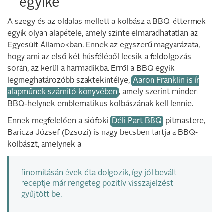
egyike
A szegy és az oldalas mellett a kolbász a BBQ-éttermek
egyik olyan alapétele, amely szinte elmaradhatatlan az
Egyesült Államokban. Ennek az egyszerű magyarázata,
hogy ami az első két húsféléből leesik a feldolgozás
során, az kerül a harmadikba. Erről a BBQ egyik
legmeghatározóbb szaktekintélye,
Aaron Franklin is ír
alapműnek számító könyvében
, amely szerint minden
BBQ-helynek emblematikus kolbászának kell lennie.
Ennek megfelelően a siófoki
Déli Part BBQ
pitmastere,
Baricza József (Dzsozi) is nagy becsben tartja a BBQ-
kolbászt, amelynek a
finomításán évek óta dolgozik, így jól bevált
receptje már rengeteg pozitív visszajelzést
gyűjtött be.