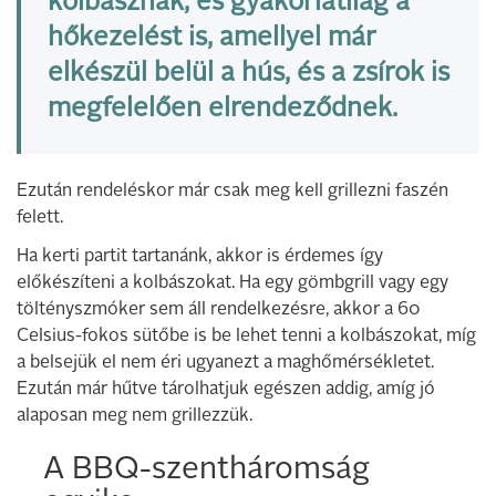
kolbásznak, és gyakorlatilag a
hőkezelést is, amellyel már
elkészül belül a hús, és a zsírok is
megfelelően elrendeződnek.
Ezután rendeléskor már csak meg kell grillezni faszén
felett.
Ha kerti partit tartanánk, akkor is érdemes így
előkészíteni a kolbászokat. Ha egy gömbgrill vagy egy
töltényszmóker sem áll rendelkezésre, akkor a 60
Celsius-fokos sütőbe is be lehet tenni a kolbászokat, míg
a belsejük el nem éri ugyanezt a maghőmérsékletet.
Ezután már hűtve tárolhatjuk egészen addig, amíg jó
alaposan meg nem grillezzük.
A BBQ-szentháromság