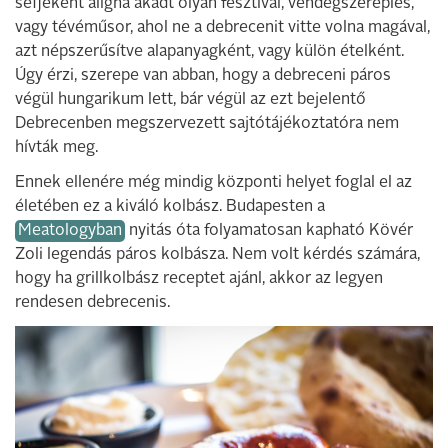
séfjeként aligha akadt olyan fesztivál, vendégszereplés,
vagy tévéműsor, ahol ne a debrecenit vitte volna magával,
azt népszerűsítve alapanyagként, vagy külön ételként.
Úgy érzi, szerepe van abban, hogy a debreceni páros
végül hungarikum lett, bár végül az ezt bejelentő
Debrecenben megszervezett sajtótájékoztatóra nem
hívták meg.
Ennek ellenére még mindig központi helyet foglal el az
életében ez a kiváló kolbász. Budapesten a
Meatologyban
nyitás óta folyamatosan kapható Kövér
Zoli legendás páros kolbásza. Nem volt kérdés számára,
hogy ha grillkolbász receptet ajánl, akkor az legyen
rendesen debrecenis.