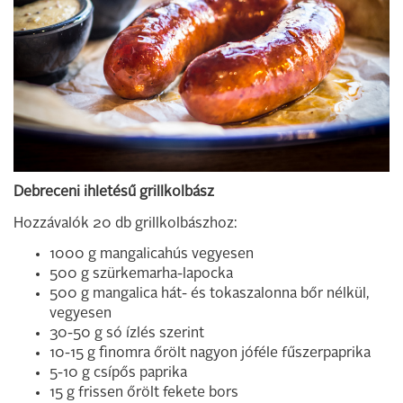
Debreceni ihletésű grillkolbász
Hozzávalók 20 db grillkolbászhoz:
1000 g mangalicahús vegyesen
500 g szürkemarha-lapocka
500 g mangalica hát- és tokaszalonna bőr nélkül,
vegyesen
30-50 g só ízlés szerint
10-15 g finomra őrölt nagyon jóféle fűszerpaprika
5-10 g csípős paprika
15 g frissen őrölt fekete bors