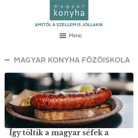
AMITŐL A SZELLEM IS JÓLLAKIK
Menü
Toggle
navigation
MAGYAR KONYHA FŐZŐISKOLA
Így töltik a magyar séfek a