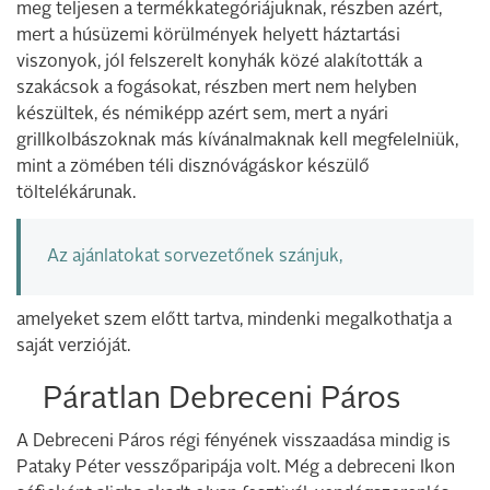
meg teljesen a termékkategóriájuknak, részben azért,
mert a húsüzemi körülmények helyett háztartási
viszonyok, jól felszerelt konyhák közé alakították a
szakácsok a fogásokat, részben mert nem helyben
készültek, és némiképp azért sem, mert a nyári
grillkolbászoknak más kívánalmaknak kell megfelelniük,
mint a zömében téli disznóvágáskor készülő
töltelékárunak.
Az ajánlatokat sorvezetőnek szánjuk,
amelyeket szem előtt tartva, mindenki megalkothatja a
saját verzióját.
Páratlan Debreceni Páros
A Debreceni Páros régi fényének visszaadása mindig is
Pataky Péter vesszőparipája volt. Még a debreceni Ikon