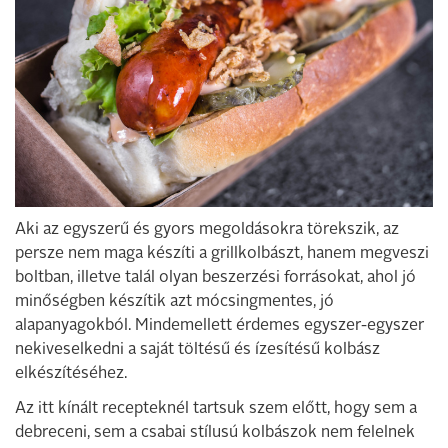
Aki az egyszerű és gyors megoldásokra törekszik, az
persze nem maga készíti a grillkolbászt, hanem megveszi
boltban, illetve talál olyan beszerzési forrásokat, ahol jó
minőségben készítik azt mócsingmentes, jó
alapanyagokból. Mindemellett érdemes egyszer-egyszer
nekiveselkedni a saját töltésű és ízesítésű kolbász
elkészítéséhez.
Az itt kínált recepteknél tartsuk szem előtt, hogy sem a
debreceni, sem a csabai stílusú kolbászok nem felelnek