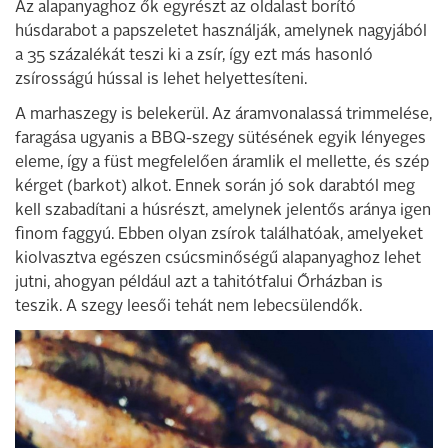
Az alapanyaghoz ők egyrészt az oldalast borító
húsdarabot a papszeletet használják, amelynek nagyjából
a 35 százalékát teszi ki a zsír, így ezt más hasonló
zsírosságú hússal is lehet helyettesíteni.
A marhaszegy is belekerül. Az áramvonalassá trimmelése,
faragása ugyanis a BBQ-szegy sütésének egyik lényeges
eleme, így a füst megfelelően áramlik el mellette, és szép
kérget (barkot) alkot. Ennek során jó sok darabtól meg
kell szabadítani a húsrészt, amelynek jelentős aránya igen
finom faggyú. Ebben olyan zsírok találhatóak, amelyeket
kiolvasztva egészen csúcsminőségű alapanyaghoz lehet
jutni, ahogyan például azt a tahitótfalui Őrházban is
teszik. A szegy leesői tehát nem lebecsülendők.