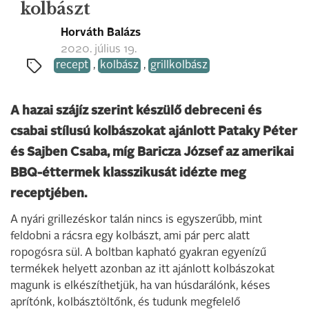
kolbászt
Horváth Balázs
2020. július 19.
recept
,
kolbász
,
grillkolbász
A hazai szájíz szerint készülő debreceni és
csabai stílusú kolbászokat ajánlott Pataky Péter
és Sajben Csaba, míg Baricza József az amerikai
BBQ-éttermek klasszikusát idézte meg
receptjében.
A nyári grillezéskor talán nincs is egyszerűbb, mint
feldobni a rácsra egy kolbászt, ami pár perc alatt
ropogósra sül. A boltban kapható gyakran egyenízű
termékek helyett azonban az itt ajánlott kolbászokat
magunk is elkészíthetjük, ha van húsdarálónk, késes
aprítónk, kolbásztöltőnk, és tudunk megfelelő