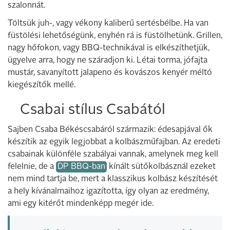
szalonnát.
Töltsük juh-, vagy vékony kaliberű sertésbélbe. Ha van
füstölési lehetőségünk, enyhén rá is füstölhetünk. Grillen,
nagy hőfokon, vagy BBQ-technikával is elkészíthetjük,
ügyelve arra, hogy ne száradjon ki. Létai torma, jófajta
mustár, savanyított jalapeno és kovászos kenyér méltó
kiegészítők mellé.
Csabai stílus Csabától
Sajben Csaba Békéscsabáról származik: édesapjával ők
készítik az egyik legjobbat a kolbászműfajban. Az eredeti
csabainak különféle szabályai vannak, amelynek meg kell
felelnie, de a
DP BBQ-ban
kínált sütőkolbásznál ezeket
nem mind tartja be, mert a klasszikus kolbász készítését
a hely kívánalmaihoz igazította, így olyan az eredmény,
ami egy kitérőt mindenképp megér ide.