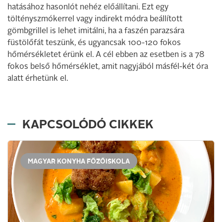
hatásához hasonlót nehéz előállítani. Ezt egy
töltényszmókerrel vagy indirekt módra beállított
gömbgrillel is lehet imitálni, ha a faszén parazsára
füstölőfát teszünk, és ugyancsak 100-120 fokos
hőmérsékletet érünk el. A cél ebben az esetben is a 78
fokos belső hőmérséklet, amit nagyjából másfél-két óra
alatt érhetünk el.
KAPCSOLÓDÓ CIKKEK
MAGYAR KONYHA FŐZŐISKOLA