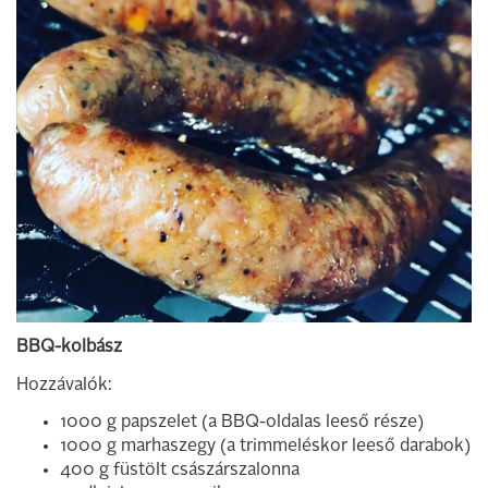
BBQ-kolbász
Hozzávalók:
1000 g papszelet (a BBQ-oldalas leeső része)
1000 g marhaszegy (a trimmeléskor leeső darabok)
400 g füstölt császárszalonna