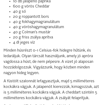
10 db jalapeno paprika
600 g vörös Cheddar
40 g só
20 g roppantott bors
40 g fokhagymagranulátum
40 g vöröshagymagranulátum
40 g Colman's mustár
20 g friss zsálya aprítva
4 dl jeges víz
Minden húsrészt 0-1 Celsius-fok hidegre hűtünk, és
ledaráljuk. Olyan tárcsát használjunk, amely jó apróra
vagdossa a húst, de nem pépesre. A vizet jó alaposan
hozzádolgozzuk. Vigyázzunk, hogy közben minden
nagyon hideg legyen.
A füstölt szalonnát lefagyasztjuk, majd 5 milliméteres
kockákra vágjuk. A jalapenót kierezzük, kimagozzuk, azt
is 5 milliméteres kockákra vágjuk. A cheddart szintén 5
milliméteres kockákra vágjuk. A zsályát felaprítjuk.