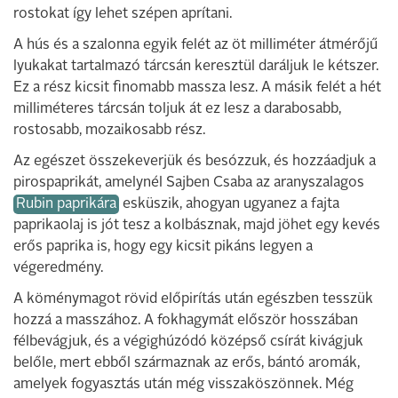
rostokat így lehet szépen aprítani.
A hús és a szalonna egyik felét az öt milliméter átmérőjű
lyukakat tartalmazó tárcsán keresztül daráljuk le kétszer.
Ez a rész kicsit finomabb massza lesz. A másik felét a hét
milliméteres tárcsán toljuk át ez lesz a darabosabb,
rostosabb, mozaikosabb rész.
Az egészet összekeverjük és besózzuk, és hozzáadjuk a
pirospaprikát, amelynél Sajben Csaba az aranyszalagos
Rubin paprikára
esküszik, ahogyan ugyanez a fajta
paprikaolaj is jót tesz a kolbásznak, majd jöhet egy kevés
erős paprika is, hogy egy kicsit pikáns legyen a
végeredmény.
A köménymagot rövid előpirítás után egészben tesszük
hozzá a masszához. A fokhagymát először hosszában
félbevágjuk, és a végighúzódó középső csírát kivágjuk
belőle, mert ebből származnak az erős, bántó aromák,
amelyek fogyasztás után még visszaköszönnek. Még