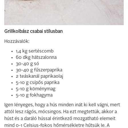
Grillkolbász csabai stílusban
Hozzávalók:
1,4 kg sertéscomb
60 dkg hátszalonna
30-40 g só
30-40 g fűszerpaprika
2 teáskanál paprikaolaj
5-10 g csípős paprika
5-10 g köménymag
5-10 g fokhagyma
Igen lényeges, hogy a hús minden inát ki kell vágni, mert
attól lesz rágós, mócsingos. Ha ezt megtettük, akkor a
húst és a daráló hússal érintkező mozgatható elemeit
mind 0-1 Celsius-fokos hőmérsékletre hűtsük le. A