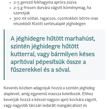
2-5 gerezd fokhagyma apróra zúzva
2-5 g frissen durvára vágott köménymag, ha
szeretjük
300 ml sótlan, ragacsos, csontokból, bőrös-inas
részekből főzött sertésalaplé jéghidegen
A jéghidegre hűtött marhahúst,
szintén jéghidegre hűtött
kutterral, vagy bármilyen késes
aprítóval pépesítsük össze a
fűszerekkel és a sóval.
Keverés közben adagoljuk hozzá a szintén jéghideg
alaplevet, amíg egynemű massza keletkezik. Ehhez
keverjük hozzá a késsel nagyon apró kockára vágott,
vagy nagyobb tárcsán ledarált mangalicahúst és