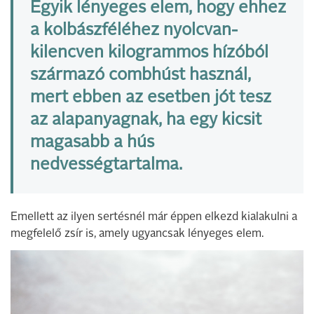
Egyik lényeges elem, hogy ehhez
a kolbászféléhez nyolcvan-
kilencven kilogrammos hízóból
származó combhúst használ,
mert ebben az esetben jót tesz
az alapanyagnak, ha egy kicsit
magasabb a hús
nedvességtartalma.
Emellett az ilyen sertésnél már éppen elkezd kialakulni a
megfelelő zsír is, amely ugyancsak lényeges elem.