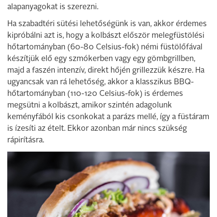
alapanyagokat is szerezni.
Ha szabadtéri sütési lehetőségünk is van, akkor érdemes
kipróbálni azt is, hogy a kolbászt először melegfüstölési
hőtartományban (60-80 Celsius-fok) némi füstölőfával
készítjük elő egy szmókerben vagy egy gömbgrillben,
majd a faszén intenzív, direkt hőjén grillezzük készre. Ha
ugyancsak van rá lehetőség, akkor a klasszikus BBQ-
hőtartományban (110-120 Celsius-fok) is érdemes
megsütni a kolbászt, amikor szintén adagolunk
keményfából kis csonkokat a parázs mellé, így a füstáram
is ízesíti az ételt. Ekkor azonban már nincs szükség
rápirításra.