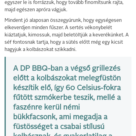
egyszer le is forrázzuk, hogy tovább finomítsunk rajta,
majd egészen apróra vágjuk.
Mindent jó alaposan összegyúrunk, hogy egységesen
elkeverdjen minden fűszer. A sertés vékonybelét
kiáztatjuk, kimossuk, majd beletöltjük a keverékünket. A
séf fontosnak tartja, hogy a sütés előtt még egy kicsit
hagyjuk a kolbászokat szikkadni.
A DP BBQ-ban a végső grillezés
előtt a kolbászokat melegfüstön
készítik elő, így 60 Celsius-fokra
fűtött szmókerbe teszik, mellé a
faszénre kerül némi
bükkfacsonk, ami megadja a
füstösséget a csabai stílusú