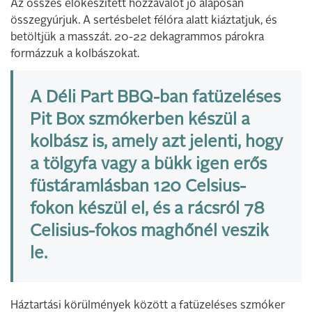
Az összes előkészített hozzávalót jó alaposan
összegyúrjuk. A sertésbelet félóra alatt kiáztatjuk, és
betöltjük a masszát. 20-22 dekagrammos párokra
formázzuk a kolbászokat.
A Déli Part BBQ-ban fatüzeléses
Pit Box szmókerben
készül a
kolbász is, amely azt jelenti, hogy
a tölgyfa vagy a bükk igen erős
füstáramlásban 120 Celsius-
fokon készül el, és a rácsról 78
Celisius-fokos maghőnél veszik
le.
Háztartási körülmények között a fatüzeléses szmóker