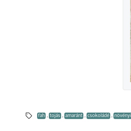
fah
,
tojás
,
amaránt
,
csokoládé
,
növényi