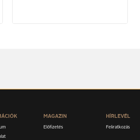
MÁCIÓK
MAGAZIN
HÍRLEVÉL
zum
Előfizetés
Feliratkozás
lat