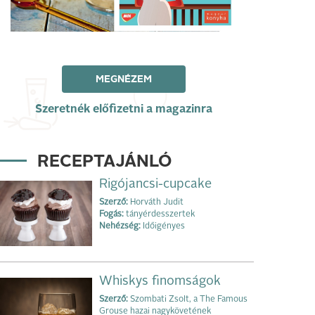
MEGNÉZEM
Szeretnék előfizetni a magazinra
RECEPTAJÁNLÓ
Rigójancsi-cupcake
Szerző:
Horváth Judit
Fogás:
tányérdesszertek
Nehézség:
Időigényes
Whiskys finomságok
Szerző:
Szombati Zsolt, a The Famous
Grouse hazai nagykövetének