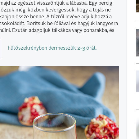
majd az egészet visszaöntjük a lábasba. Egy percig
főzzük még, közben kevergessük, hogy a tojás ne
kapjon össze benne. A tűzről levéve adjuk hozzá a
csokoládét. Borítsuk be fóliával és hagyjuk langyosra
hűlni. Ezután adagoljuk tálkákba vagy poharakba, és
hűtőszekrényben dermesszük 2-3 órát.