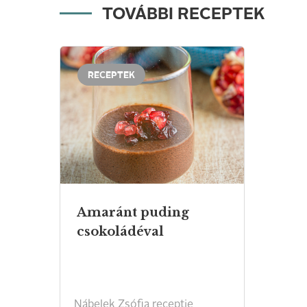
TOVÁBBI RECEPTEK
RECEPTEK
Amaránt puding
csokoládéval
Nábelek Zsófia receptje