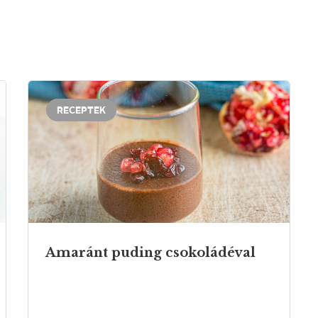
RECEPTEK
Amaránt
puding
csokoládéval