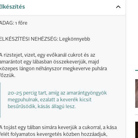
Elkészítés
ADAG: 1 főre
ELKÉSZÍTÉSI NEHÉZSÉG: Legkönnyebb
A rizstejet, vizet, egy evőkanál cukrot és az
amarántot egy lábasban összekeverjük, majd
közepes lángon néhányszor megkeverve puhára
főzzük.
20-25 percig tart, amíg az amarántgyöngyök
megpuhulnak, ezalatt a keverék kicsit
besűrűsödik, kásás állagú lesz.
A tojást egy tálban simára keverjük a cukorral, a kása
felét folyamatos kevergetés közben hozzáadjuk,