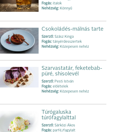
Fogás:
italok
Nehézség:
Könnyű
Csokoládés-málnás tarte
Szerző:
Szász Kinga
Fogás:
tányérdesszertek
Nehézség:
Közepesen nehéz
Szarvastatár, feketebab-
püré, shisolevél
Szerző:
Pesti István
Fogás:
előételek
Nehézség:
Közepesen nehéz
Túrógaluska
túrófagylalttal
Szerző:
Sárközi Ákos
Fogás:
parfé/fagylalt