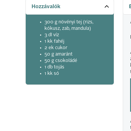
Hozzávalók
300 g növényi tej (rizs,
kókusz, zab, mandula)
3 dl víz
1 kk fahéj
2 ek cukor
50 g amaránt
50 g csokoládé
1 db tojás
1 kk só