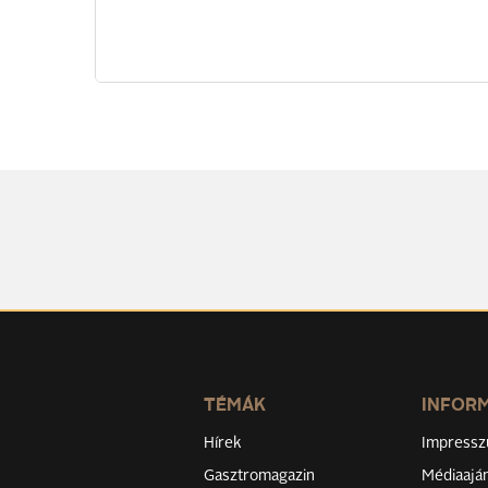
TÉMÁK
INFOR
Hírek
Impress
Gasztromagazin
Médiaaján