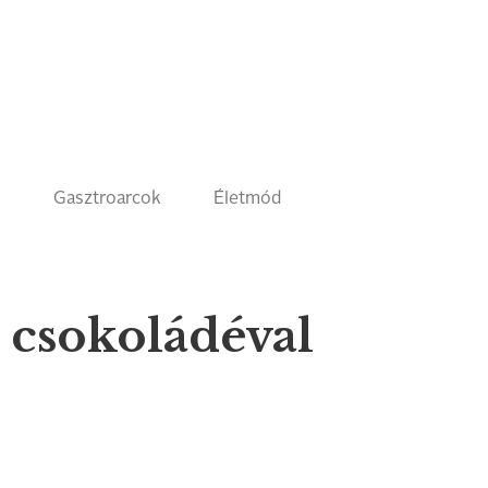
k
Gasztroarcok
Életmód
csokoládéval