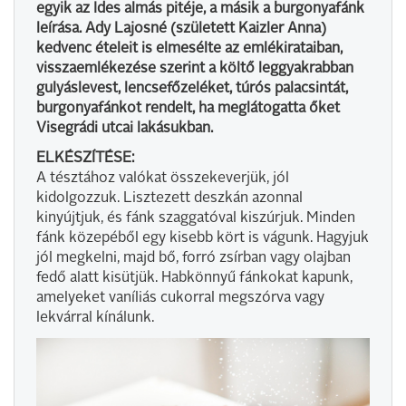
egyik az Ides almás pitéje, a másik a burgonyafánk
leírása. Ady Lajosné (született Kaizler Anna)
kedvenc ételeit is elmesélte az emlékirataiban,
visszaemlékezése szerint a költő leggyakrabban
gulyáslevest, lencsefőzeléket, túrós palacsintát,
burgonyafánkot rendelt, ha meglátogatta őket
Visegrádi utcai lakásukban.
ELKÉSZÍTÉSE:
A tésztához valókat összekeverjük, jól
kidolgozzuk. Lisztezett deszkán azonnal
kinyújtjuk, és fánk szaggatóval kiszúrjuk. Minden
fánk közepéből egy kisebb kört is vágunk. Hagyjuk
jól megkelni, majd bő, forró zsírban vagy olajban
fedő alatt kisütjük. Habkönnyű fánkokat kapunk,
amelyeket vaníliás cukorral megszórva vagy
lekvárral kínálunk.