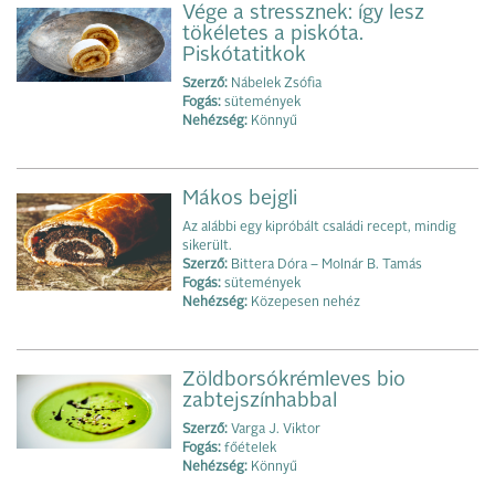
Vége a stressznek: így lesz
tökéletes a piskóta.
Piskótatitkok
Szerző:
Nábelek Zsófia
Fogás:
sütemények
Nehézség:
Könnyű
Mákos bejgli
Az alábbi egy kipróbált családi recept, mindig
sikerült.
Szerző:
Bittera Dóra – Molnár B. Tamás
Fogás:
sütemények
Nehézség:
Közepesen nehéz
Zöldborsókrémleves bio
zabtejszínhabbal
Szerző:
Varga J. Viktor
Fogás:
főételek
Nehézség:
Könnyű