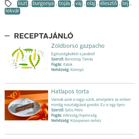
liszt
,
burgonya
,
tojás
,
vaj
,
olaj
,
élesztő
,
tej
,
lekvár
RECEPTAJÁNLÓ
Zöldborsó gazpacho
Egészségkoktél a javából!
Szerző:
Bereznay Tamás
Fogás:
italok
Nehézség:
Könnyű
Hatlapos torta
Vannak azok a nagyi sütik, amelyekre az ember
mindig nosztalgiával gondol. Ez is egy ilyen.
Szerző:
Sütis Móni
Fogás:
édesség/ínyencség
Nehézség:
Közepesen nehéz