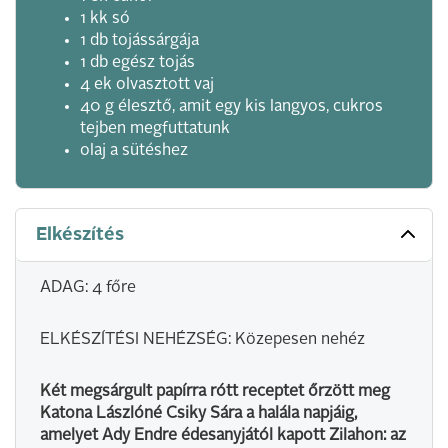
1 kk só
1 db tojássárgája
1 db egész tojás
4 ek olvasztott vaj
40 g élesztő, amit egy kis langyos, cukros
tejben megfuttatunk
olaj a sütéshez
Elkészítés
ADAG: 4 főre
ELKÉSZÍTÉSI NEHÉZSÉG: Közepesen nehéz
Két megsárgult papírra rótt receptet őrzött meg
Katona Lászlóné Csiky Sára a halála napjáig,
amelyet Ady Endre édesanyjától kapott Zilahon: az