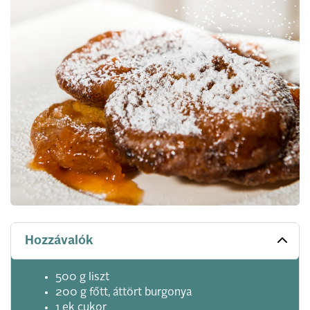
Hozzávalók
500 g liszt
200 g főtt, áttört burgonya
1 ek cukor