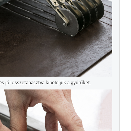
és jól összetapasztva kibéleljük a gyűrűket.