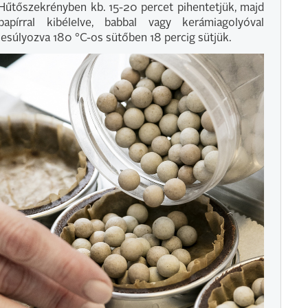
Hűtőszekrényben kb. 15-20 percet pihentetjük, majd
papírral kibélelve, babbal vagy kerámiagolyóval
lesúlyozva 180 °C-os sütőben 18 percig sütjük.