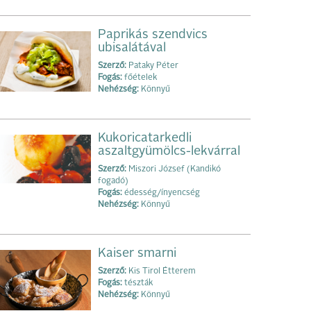
Paprikás szendvics
ubisalátával
Szerző:
Pataky Péter
Fogás:
főételek
Nehézség:
Könnyű
Kukoricatarkedli
aszaltgyümölcs-lekvárral
Szerző:
Miszori József (Kandikó
fogadó)
Fogás:
édesség/ínyencség
Nehézség:
Könnyű
Kaiser smarni
Szerző:
Kis Tirol Étterem
Fogás:
tészták
Nehézség:
Könnyű