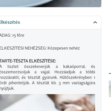
Elkészítés
ADAG: 15 főre
ELKÉSZÍTÉSI NEHÉZSÉG: Közepesen nehéz
TARTE-TÉSZTA ELKÉSZÍTÉSE:
A lisztet összekeverjük a kakaóporral, és
összemorzsoljuk a vajjal. Hozzáadjuk a többi
hozzávalót, és tésztát gyúrunk. Hűtőszekrényben 1
órát pihentetjük. A tésztát kb. 3 mm vastagságúra
nyújtjuk.