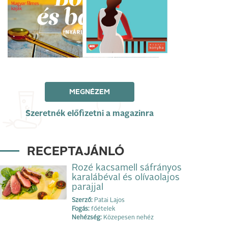
MEGNÉZEM
Szeretnék előfizetni a magazinra
RECEPTAJÁNLÓ
Rozé kacsamell sáfrányos
karalábéval és olívaolajos
parajjal
Szerző:
Patai Lajos
Fogás:
főételek
Nehézség:
Közepesen nehéz