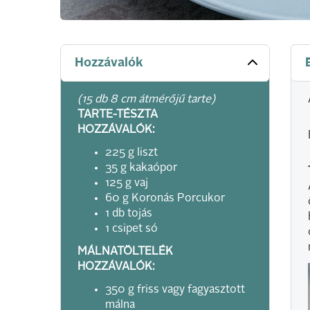
Hozzávalók
(15 db 8 cm átmérőjű tarte)
TARTE-TÉSZTA
HOZZÁVALÓK:
225 g liszt
35 g kakaópor
125 g vaj
60 g Koronás Porcukor
1 db tojás
1 csipet só
MÁLNATÖLTELÉK
HOZZÁVALÓK:
350 g friss vagy fagyasztott
málna