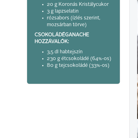
20 g Koronás Kristálycukor
3 g lapzselatin
rózsabors (ízlés szerint,
mozsárban törve)
CSOKOLÁDÉGANACHE
HOZZÁVALÓK:
3,5 dl habtejszín
230 g étcsokoládé (64%-os)
80 g tejcsokoládé (33%-os)