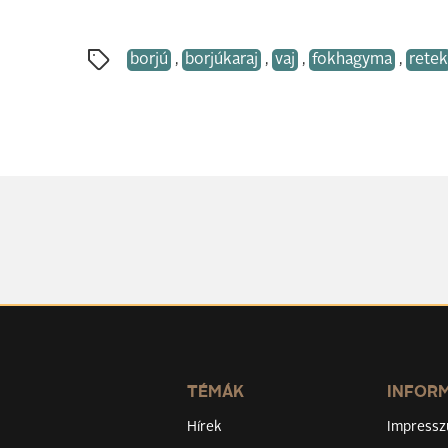
borjú
,
borjúkaraj
,
vaj
,
fokhagyma
,
retek
TÉMÁK
INFOR
Hírek
Impress