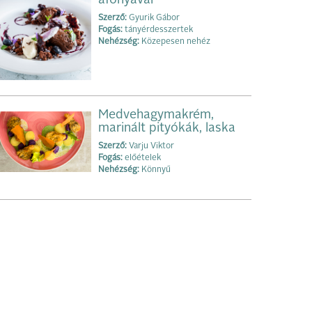
áfonyával
Szerző:
Gyurik Gábor
Fogás:
tányérdesszertek
Nehézség:
Közepesen nehéz
Medvehagymakrém,
marinált pityókák, laska
Szerző:
Varju Viktor
Fogás:
előételek
Nehézség:
Könnyű