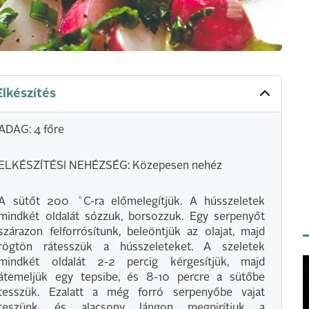
Elkészítés
ADAG: 4 főre
ELKÉSZÍTÉSI NEHÉZSÉG: Közepesen nehéz
A sütőt 200 ˚C-ra előmelegítjük. A hússzeletek
mindkét oldalát sózzuk, borsozzuk. Egy serpenyőt
szárazon felforrósítunk, beleöntjük az olajat, majd
rögtön rátesszük a hússzeleteket. A szeletek
mindkét oldalát 2-2 percig kérgesítjük, majd
átemeljük egy tepsibe, és 8-10 percre a sütőbe
tesszük. Ezalatt a még forró serpenyőbe vajat
teszünk, és alacsony lángon megpirítjuk a