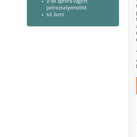
2 ek apróra vágott
petrezselyemzöld
só, bors