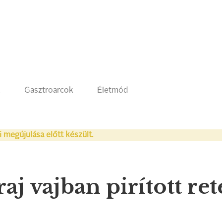
k
Gasztroarcok
Életmód
i megújulása előtt készült.
j vajban pirított ret