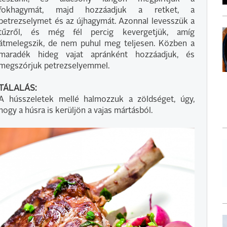
fokhagymát, majd hozzáadjuk a retket, a
petrezselymet és az újhagymát. Azonnal levesszük a
tűzről, és még fél percig kevergetjük, amíg
átmelegszik, de nem puhul meg teljesen. Közben a
maradék hideg vajat apránként hozzáadjuk, és
megszórjuk petrezselyemmel.
TÁLALÁS:
A hússzeletek mellé halmozzuk a zöldséget, úgy,
hogy a húsra is kerüljön a vajas mártásból.