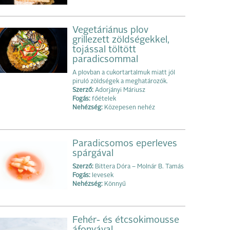
Vegetáriánus plov
grillezett zöldségekkel,
tojással töltött
paradicsommal
A plovban a cukortartalmuk miatt jól
piruló zöldségek a meghatározók.
Szerző:
Adorjányi Máriusz
Fogás:
főételek
Nehézség:
Közepesen nehéz
Paradicsomos eperleves
spárgával
Szerző:
Bittera Dóra – Molnár B. Tamás
Fogás:
levesek
Nehézség:
Könnyű
Fehér- és étcsokimousse