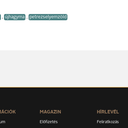
,
újhagyma
,
petrezselyemzöld
MÁCIÓK
MAGAZIN
HÍRLEVÉL
zum
Előfizetés
Feliratkozás