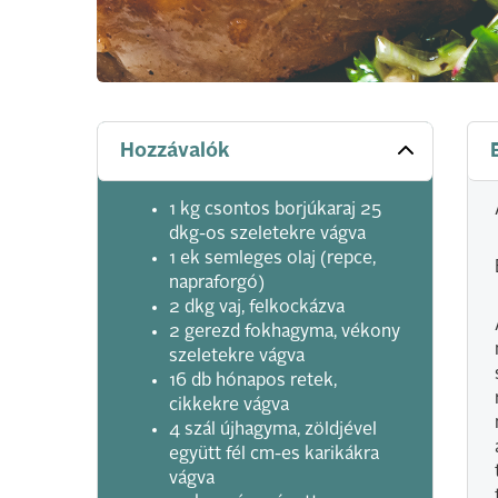
Hozzávalók
1 kg csontos borjúkaraj 25
dkg-os szeletekre vágva
1 ek semleges olaj (repce,
napraforgó)
2 dkg vaj, felkockázva
2 gerezd fokhagyma, vékony
szeletekre vágva
16 db hónapos retek,
cikkekre vágva
4 szál újhagyma, zöldjével
együtt fél cm-es karikákra
vágva