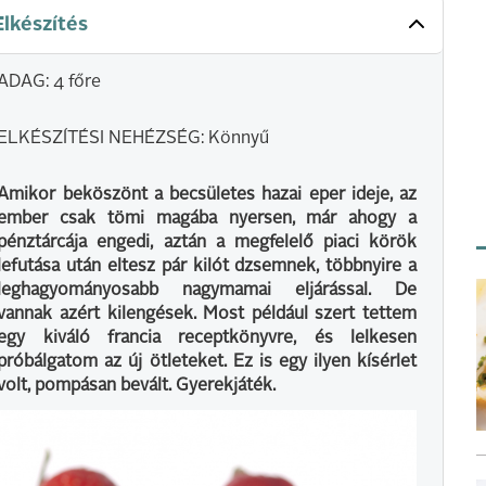
Elkészítés
ADAG: 4 főre
ELKÉSZÍTÉSI NEHÉZSÉG: Könnyű
Amikor beköszönt a becsületes hazai eper ideje, az
ember csak tömi magába nyersen, már ahogy a
pénztárcája engedi, aztán a megfelelő piaci körök
lefutása után eltesz pár kilót dzsemnek, többnyire a
leghagyományosabb nagymamai eljárással. De
vannak azért kilengések. Most például szert tettem
egy kiváló francia receptkönyvre, és lelkesen
próbálgatom az új ötleteket. Ez is egy ilyen kísérlet
volt, pompásan bevált. Gyerekjáték.