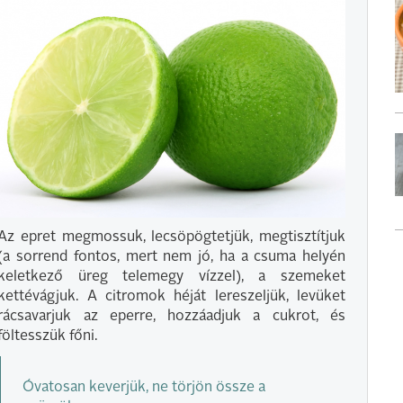
Az epret megmossuk, lecsöpögtetjük, megtisztítjuk
(a sorrend fontos, mert nem jó, ha a csuma helyén
keletkező üreg telemegy vízzel), a szemeket
kettévágjuk. A citromok héját lereszeljük, levüket
rácsavarjuk az eperre, hozzáadjuk a cukrot, és
föltesszük főni.
Óvatosan keverjük, ne törjön össze a