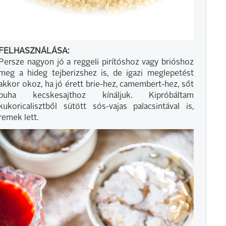
FELHASZNÁLÁSA:
Persze nagyon jó a reggeli pirítóshoz vagy brióshoz
meg a hideg tejberizshez is, de igazi meglepetést
akkor okoz, ha jó érett brie-hez, camembert-hez, sőt
puha kecskesajthoz kínáljuk. Kipróbáltam
kukoricalisztből sütött sós-vajas palacsintával is,
remek lett.