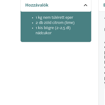
Hozzávalók
1 kg nem túlérett eper
2 db zöld citrom (lime)
1 kis bögre (2-2,5 dl)
nádcukor