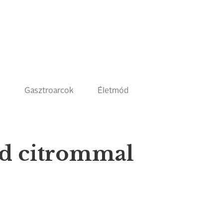
k
Gasztroarcok
Életmód
d citrommal