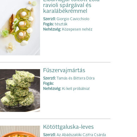
ravioli spárgával és
karalábékrémmel
Szerző:
Giorgio Cavicchiolo
Fogás:
tészták
Nehézség:
Közepesen nehéz
Fűszervajmártás
Szerző:
Tamás és Bittera Dóra
Fogás:
Nehézség:
Ki kell próbálnia!
Kötöttgaluska-leves
Szerző:
Az Abádszalóki Czifra Csárda