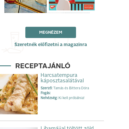
MEGNÉZEM
Szeretnék előfizetni a magazinra
RECEPTAJÁNLÓ
Harcsatempura
káposztasalátával
Szerző:
Tamás és Bittera Dóra
Fogás:
Nehézség:
Ki kell próbálnia!
Libamájjal töltött zöld