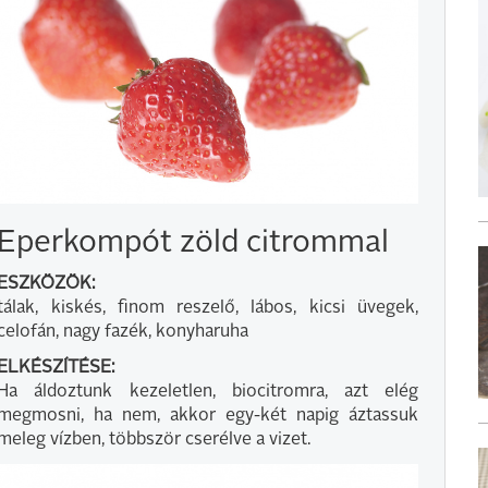
Eperkompót zöld citrommal
ESZKÖZÖK:
tálak, kiskés, finom reszelő, lábos, kicsi üvegek,
celofán, nagy fazék, konyharuha
ELKÉSZÍTÉSE:
Ha áldoztunk kezeletlen, biocitromra, azt elég
megmosni, ha nem, akkor egy-két napig áztassuk
meleg vízben, többször cserélve a vizet.