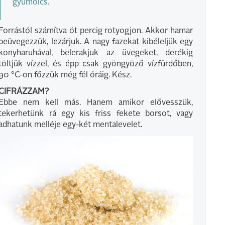
gyümölcs.
Forrástól számítva öt percig rotyogjon. Akkor hamar
beüvegezzük, lezárjuk. A nagy fazekat kibéleljük egy
konyharuhával, belerakjuk az üvegeket, derékig
töltjük vízzel, és épp csak gyöngyöző vízfürdőben,
90 °C-on főzzük még fél óráig. Kész.
CIFRÁZZAM?
Ebbe nem kell más. Hanem amikor elővesszük,
tekerhetünk rá egy kis friss fekete borsot, vagy
adhatunk melléje egy-két mentalevelet.