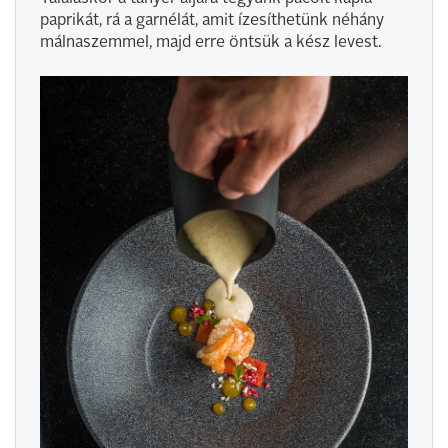
paprikát, rá a garnélát, amit ízesíthetünk néhány
málnaszemmel, majd erre öntsük a kész levest.