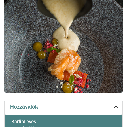
Hozzávalók
Karfiolleves