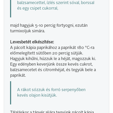
balzsamecettel, ízlés szerint sóval, borssal
és egy csipet cukorral,
majd hagyjuk 5-10 percig fortyogni, ezután
turmixoljuk simára.
Levesbetét elkészítése:
A pácolt kápia paprikához a paprikát 180 °C-ra
előmelegített sütőben 20 percig sütjük.
Hagyjuk kihűlni, húzzuk le a héját, magozzuk ki.
Egy edényben keverjünk össze kevés cukrot,
balzsamecetet és citromhéjat, és tegyük bele a
paprikát.
A rákot sózzuk és forró serpenyőben
kevés olajon kisütjük.
Tálaláskor a tányér aljára tegyünk pácolt kápia