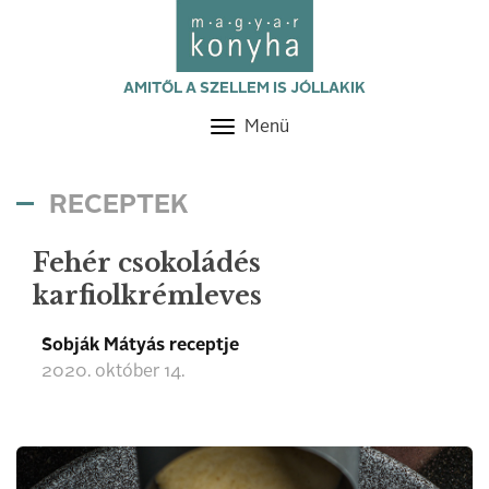
AMITŐL A SZELLEM IS JÓLLAKIK
Menü
Toggle
navigation
RECEPTEK
Fehér csokoládés
karfiolkrémleves
Sobják Mátyás receptje
2020. október 14.