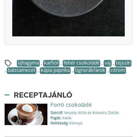
újhagyma
,
karfiol
,
fehér csokoládé
,
vaj
,
tejszín
,
balzsamecet
,
kápia paprika
,
tigrisrákfarok
,
citrom
RECEPTAJÁNLÓ
Forró csokoládé
Szerző:
Veszely Attila és Kolonics Zoltán
Fogás:
italok
Nehézség:
Könnyű