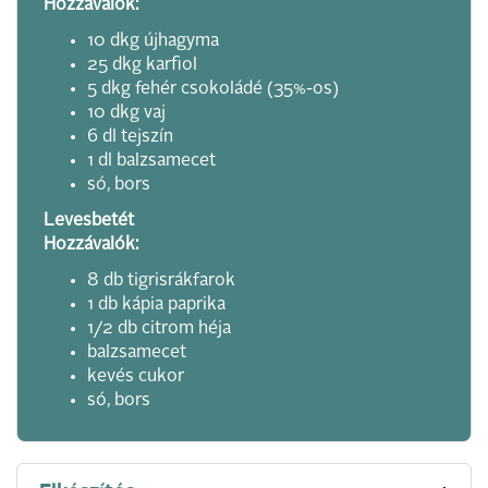
Hozzávalók:
10 dkg újhagyma
25 dkg karfiol
5 dkg fehér csokoládé (35%-os)
10 dkg vaj
6 dl tejszín
1 dl balzsamecet
só, bors
Levesbetét
Hozzávalók:
8 db tigrisrákfarok
1 db kápia paprika
1/2 db citrom héja
balzsamecet
kevés cukor
só, bors