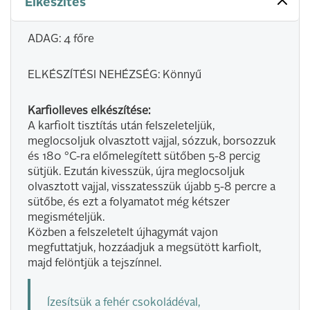
Elkészítés
ADAG: 4 főre
ELKÉSZÍTÉSI NEHÉZSÉG: Könnyű
Karfiolleves elkészítése:
A karfiolt tisztítás után felszeleteljük,
meglocsoljuk olvasztott vajjal, sózzuk, borsozzuk
és 180 °C-ra előmelegített sütőben 5-8 percig
sütjük. Ezután kivesszük, újra meglocsoljuk
olvasztott vajjal, visszatesszük újabb 5-8 percre a
sütőbe, és ezt a folyamatot még kétszer
megismételjük.
Közben a felszeletelt újhagymát vajon
megfuttatjuk, hozzáadjuk a megsütött karfiolt,
majd felöntjük a tejszínnel.
Ízesítsük a fehér csokoládéval,