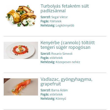
Turbolyás fetakrém sült
padlizsánnal
Szerző:
Segal Viktor
Fogás:
főételek
Nehézség:
Legkönnyebb
Kenyérbe (cannolo) töltött
tengeri sügér ropogósan
Szerző:
Rosario Simeoli
Fogás:
előételek
Nehézség:
Közepesen nehéz
Vadlazac, gyöngyhagyma,
grapefruit
Szerző:
Barna Ádám
Fogás:
előételek
Nehézség:
Könnyű