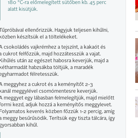
180 °C-ra előmelegített sütőben kb. 45 perc
alatt kisütjük.
Tűpróbával ellenőrizzük. Hagyjuk teljesen kihűlni,
közben készítsük el a töltelékeket.
A csokoládés vajkrémhez a tejszínt, a kakaót és
a cukrot felfőzzük, majd hozzátesszük a vajat.
Kihűlés után az egészet habosra keverjük, majd a
kétharmadát habzsákba töltjük, a maradék
egyharmadot félretesszük.
A meggyhez a cukrot és a keményítőt 2-3
kanál meggylével csomómentesre keverjük.
A meggyet egy lábasban felmelegítjük, majd mielőtt
forrni kezd, adjuk hozzá a keményítős meggylevet.
Folyamatos keverés közben főzzük 1-2 percig, amíg
a meggy besűrűsödik. Terítsük egy tiszta tálcára, így
gyorsabban kihűl.