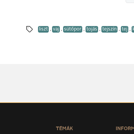
liszt
,
vaj
,
sütőpor
,
tojás
,
tejszín
,
tej
,
TÉMÁK
INFOR