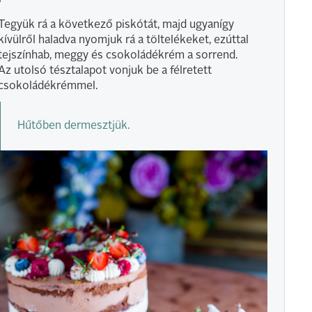
Tegyük rá a következő piskótát, majd ugyanígy
kívülről haladva nyomjuk rá a töltelékeket, ezúttal
tejszínhab, meggy és csokoládékrém a sorrend.
Az utolsó tésztalapot vonjuk be a félretett
csokoládékrémmel.
Hűtőben dermesztjük.