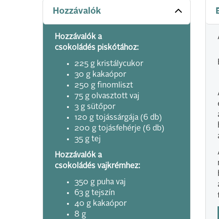
Hozzávalók
Hozzávalók a
csokoládés piskótához:
225 g kristálycukor
30 g kakaópor
250 g finomliszt
75 g olvasztott vaj
3 g sütőpor
120 g tojássárgája (6 db)
200 g tojásfehérje (6 db)
35 g tej
Hozzávalók a
csokoládés vajkrémhez:
350 g puha vaj
63 g tejszín
40 g kakaópor
8 g