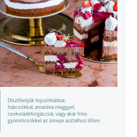
Díszíthetjük tejszínhabbal,
habcsókkal, amaréna meggyel,
csokoládéforgáccsal, vagy akár friss
gyümölcsökkel az ünnepi asztalhoz illően.