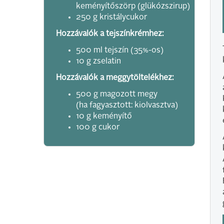
keményítőszörp (glükózszirup)
250 g kristálycukor
Hozzávalók a tejszínkrémhez:
500 ml tejszín (35%-os)
10 g zselatin
Hozzávalók a meggytöltelékhez:
500 g magozott megy
(ha fagyasztott: kiolvasztva)
10 g keményítő
100 g cukor