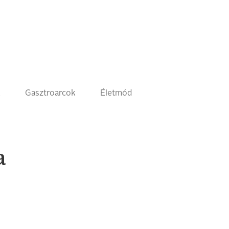
k
Gasztroarcok
Életmód
a