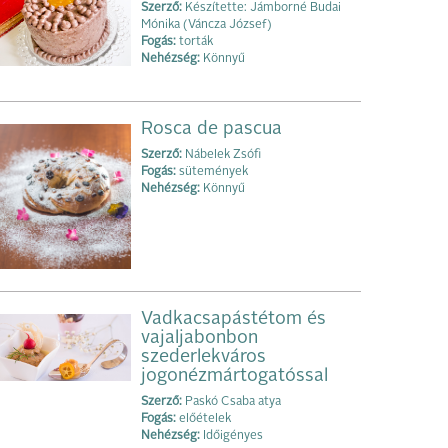
Szerző:
Készítette: Jámborné Budai
Mónika (Váncza József)
Fogás:
torták
Nehézség:
Könnyű
Rosca de pascua
Szerző:
Nábelek Zsófi
Fogás:
sütemények
Nehézség:
Könnyű
Vadkacsapástétom és
vajaljabonbon
szederlekváros
jogonézmártogatóssal
Szerző:
Paskó Csaba atya
Fogás:
előételek
Nehézség:
Időigényes