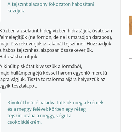
A tejszínt alacsony fokozaton habosítani
kezdjük.
Közben a zselatint hideg vízben hidratáljuk, óvatosan
felmelegítjük (ne forrjon, de ne is maradjon darabos),
majd összekeverjük 2-3 kanál tejszínnel. Hozzáadjuk
a habos tejszínhez, alaposan összekeverjük.
Habzsákba töltjük.
A kihűlt piskótát kivesszük a formából,
majd hullámpengéjű késsel három egyenlő méretű
lapra vágjuk. Tiszta tortaforma aljára helyezzük az
egyik tésztalapot.
Kívülről befelé haladva töltsük meg a krémek
és a meggy felével: körben egy réteg
tejszín, utána a meggy, végül a
csokoládékrém.