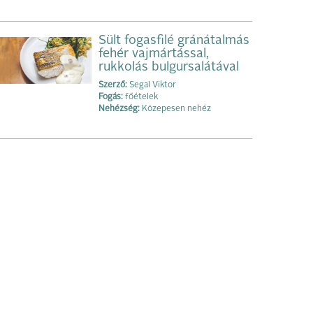
Sült fogasfilé gránátalmás
fehér vajmártással,
rukkolás bulgursalátával
Szerző:
Segal Viktor
Fogás:
főételek
Nehézség:
Közepesen nehéz