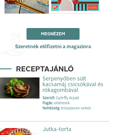
MEGNÉZEM
Szeretnék előfizetni a magazinra
RECEPTAJÁNLÓ
Serpenyőben sült
kacsamáj csicsókával és
rókagombával
Szerző:
Győrffy Árpád
Fogás:
előételek
Nehézség:
Közepesen nehéz
Jutka-torta