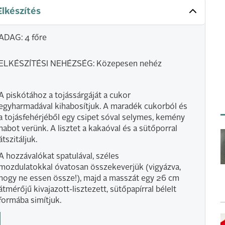
Elkészítés
ADAG: 4 főre
ELKÉSZÍTÉSI NEHÉZSÉG: Közepesen nehéz
A piskótához a tojássárgáját a cukor
egyharmadával kihabosítjuk. A maradék cukorból és
a tojásfehérjéből egy csipet sóval selymes, kemény
habot verünk. A lisztet a kakaóval és a sütőporral
átszitáljuk.
A hozzávalókat spatulával, széles
mozdulatokkal óvatosan összekeverjük (vigyázva,
hogy ne essen össze!), majd a masszát egy 26 cm
átmérőjű kivajazott-lisztezett, sütőpapírral bélelt
formába simítjuk.