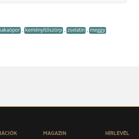
kakaópor
,
keményítőszörp
,
zselatin
,
meggy
MÁCIÓK
MAGAZIN
HÍRLEVÉL