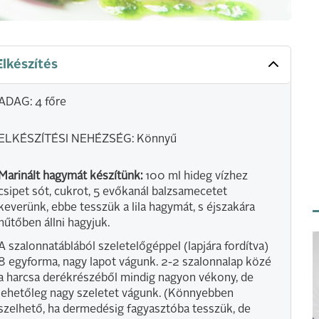
Elkészítés
ADAG: 4 főre
ELKÉSZÍTÉSI NEHÉZSÉG: Könnyű
Marinált hagymát készítünk:
100 ml hideg vízhez
csipet sót, cukrot, 5 evőkanál balzsamecetet
keverünk, ebbe tesszük a lila hagymát, s éjszakára
hűtőben állni hagyjuk.
A szalonnatáblából szeletelőgéppel (lapjára fordítva)
8 egyforma, nagy lapot vágunk. 2-2 szalonnalap közé
a harcsa derékrészéből mindig nagyon vékony, de
lehetőleg nagy szeletet vágunk. (Könnyebben
szelhető, ha dermedésig fagyasztóba tesszük, de