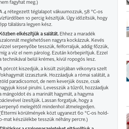
nem fagyhat meg.)
A 4 rétegezett téglalapot vákuumozzuk, 58 °C-os
vízfürdőben 10 percig készítjük. Úgy időzítsük, hogy
épp tálalásra legyen kész.
Közben elkészítjük a salátát.
Ehhez a maradék
szalonnát meglehetősen nagyra kockázzuk. Kevés
vízzel serpenyőbe tesszük, felforraljuk, addig főzzük,
míg a víz el nem párolog. Ezután körbepirítjuk. Ezzel
a technikával belül krémes, kívül ropogós lesz.
A pörcöt kiszedjük, a kisült zsírjában vékonyra szelt
fokhagymát izzasztunk. Hozzáadjuk a római salátát, a
zöld paradicsomot, de nem keverjük össze, csak
hagyjuk kissé pirulni. Levesszük a tűzről, hozzáadjuk
a mángoldot és a marinált hagymát, a hagyma
páclevével ízesítjük. Lassan forgatjuk, hogy a
serpenyő melegétől mindenhol átmelegedjen.
(Éttermi körülmények közt ugyanezt 60 °C-os hold-
o-mat készülékbe tesszük néhány percre.)