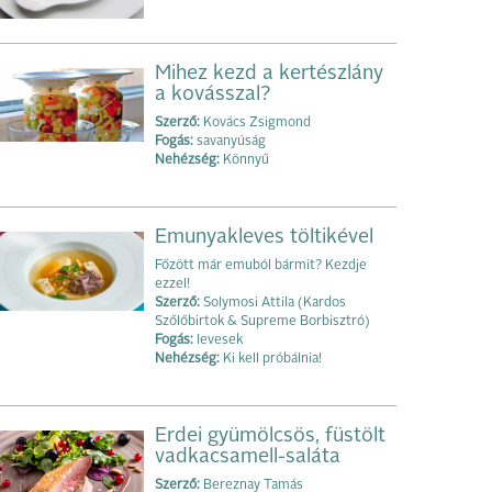
Mihez kezd a kertészlány
a kovásszal?
Szerző:
Kovács Zsigmond
Fogás:
savanyúság
Nehézség:
Könnyű
Emunyakleves töltikével
Főzött már emuból bármit? Kezdje
ezzel!
Szerző:
Solymosi Attila (Kardos
Szőlőbirtok & Supreme Borbisztró)
Fogás:
levesek
Nehézség:
Ki kell próbálnia!
Erdei gyümölcsös, füstölt
vadkacsamell-saláta
Szerző:
Bereznay Tamás