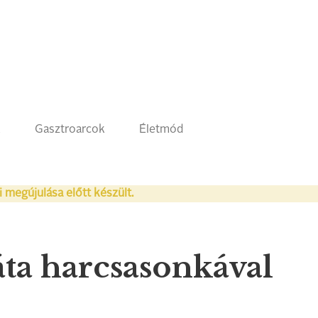
k
Gasztroarcok
Életmód
i megújulása előtt készült.
áta harcsasonkával