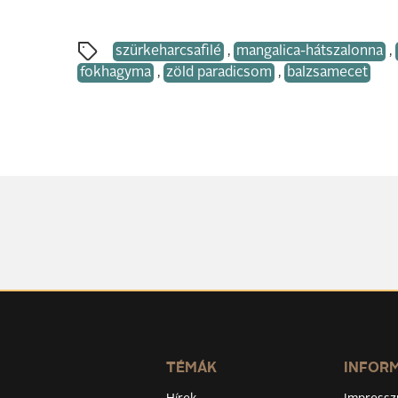
szürkeharcsafilé
,
mangalica-hátszalonna
,
fokhagyma
,
zöld paradicsom
,
balzsamecet
TÉMÁK
INFOR