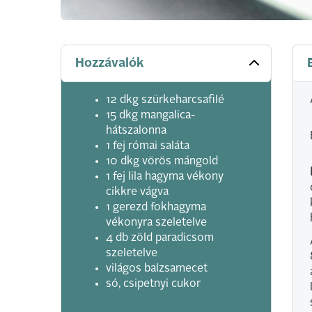
Hozzávalók
12 dkg szürkeharcsafilé
15 dkg mangalica-
hátszalonna
1 fej római saláta
10 dkg vörös mángold
1 fej lila hagyma vékony
cikkre vágva
1 gerezd fokhagyma
vékonyra szeletelve
4 db zöld paradicsom
szeletelve
világos balzsamecet
só, csipetnyi cukor