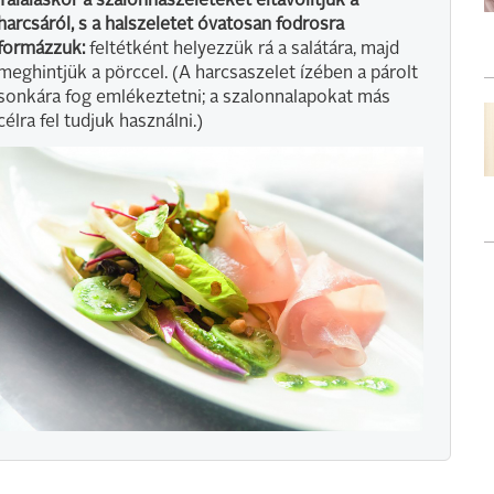
Tálaláskor
a szalonnaszeleteket eltávolítjuk a
harcsáról, s a halszeletet óvatosan fodrosra
formázzuk:
feltétként helyezzük rá a salátára, majd
meghintjük a pörccel. (A harcsaszelet ízében a párolt
sonkára fog emlékeztetni; a szalonnalapokat más
célra fel tudjuk használni.)