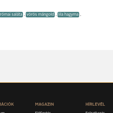
római saláta
,
vörös mángold
,
lila hagyma
,
MÁCIÓK
MAGAZIN
HÍRLEVÉL