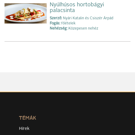
Nyúlhúsos hortobágyi
palacsinta
Szerző:
Nyári Katalin és Csiszér Árpád
Fogás:
főételek
Nehézség:
Közepesen nehéz
TÉMÁK
Hírek