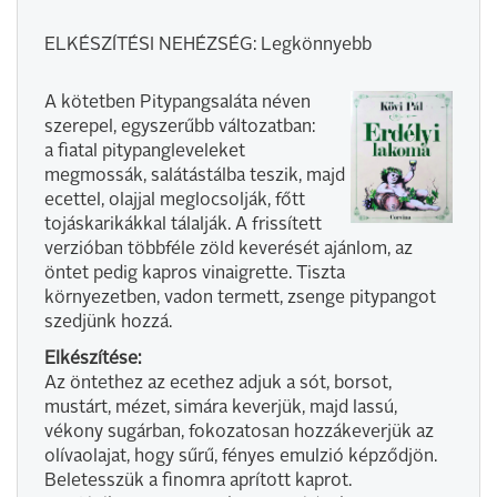
ELKÉSZÍTÉSI NEHÉZSÉG: Legkönnyebb
A kötetben Pitypangsaláta néven
szerepel, egyszerűbb változatban:
a fiatal pitypangleveleket
megmossák, salátástálba teszik, majd
ecettel, olajjal meglocsolják, főtt
tojáskarikákkal tálalják. A frissített
verzióban többféle zöld keverését ajánlom, az
öntet pedig kapros vinaigrette. Tiszta
környezetben, vadon termett, zsenge pitypangot
szedjünk hozzá.
Elkészítése:
Az öntethez az ecethez adjuk a sót, borsot,
mustárt, mézet, simára keverjük, majd lassú,
vékony sugárban, fokozatosan hozzákeverjük az
olívaolajat, hogy sűrű, fényes emulzió képződjön.
Beletesszük a finomra aprított kaprot.