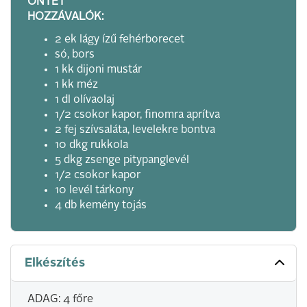
ÖNTET
HOZZÁVALÓK:
2 ek lágy ízű fehérborecet
só, bors
1 kk dijoni mustár
1 kk méz
1 dl olívaolaj
1/2 csokor kapor, finomra aprítva
2 fej szívsaláta, levelekre bontva
10 dkg rukkola
5 dkg zsenge pitypanglevél
1/2 csokor kapor
10 levél tárkony
4 db kemény tojás
Elkészítés
ADAG: 4 főre