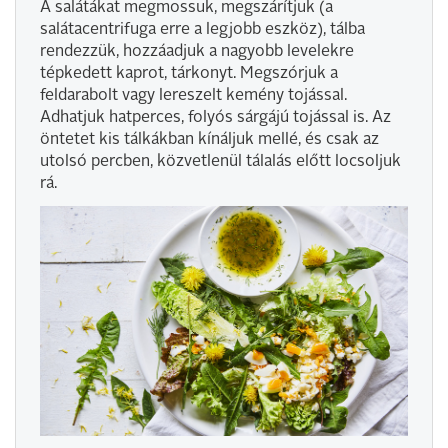
A salátákat megmossuk, megszárítjuk (a
salátacentrifuga erre a legjobb eszköz), tálba
rendezzük, hozzáadjuk a nagyobb levelekre
tépkedett kaprot, tárkonyt. Megszórjuk a
feldarabolt vagy lereszelt kemény tojással.
Adhatjuk hatperces, folyós sárgájú tojással is. Az
öntetet kis tálkákban kínáljuk mellé, és csak az
utolsó percben, közvetlenül tálalás előtt locsoljuk
rá.