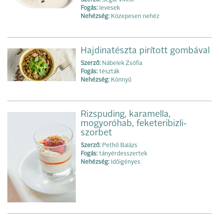
Fogás:
levesek
Nehézség:
Közepesen nehéz
Hajdinatészta pirított gombával
Szerző:
Nábelek Zsófia
Fogás:
tészták
Nehézség:
Könnyű
Rizspuding, karamella,
mogyoróhab, feketeribizli-
szorbet
Szerző:
Pethő Balázs
Fogás:
tányérdesszertek
Nehézség:
Időigényes