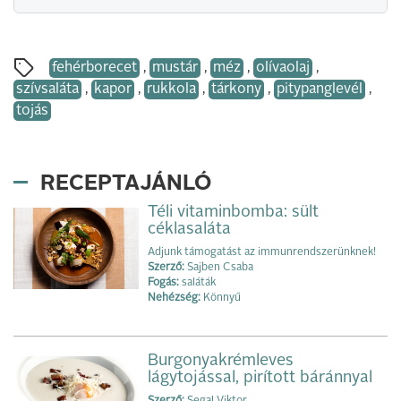
fehérborecet
,
mustár
,
méz
,
olívaolaj
,
szívsaláta
,
kapor
,
rukkola
,
tárkony
,
pitypanglevél
,
tojás
RECEPTAJÁNLÓ
Téli vitaminbomba: sült
céklasaláta
Adjunk támogatást az immunrendszerünknek!
Szerző:
Sajben Csaba
Fogás:
saláták
Nehézség:
Könnyű
Burgonyakrémleves
lágytojással, pirított báránnyal
Szerző:
Segal Viktor