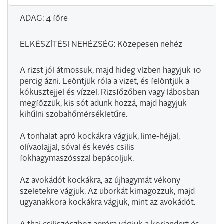
ADAG: 4 főre
ELKÉSZÍTÉSI NEHÉZSÉG: Közepesen nehéz
A rizst jól átmossuk, majd hideg vízben hagyjuk 10
percig ázni. Leöntjük róla a vizet, és felöntjük a
kókusztejjel és vízzel. Rizsfőzőben vagy lábosban
megfőzzük, kis sót adunk hozzá, majd hagyjuk
kihűlni szobahőmérsékletűre.
A tonhalat apró kockákra vágjuk, lime-héjjal,
olívaolajjal, sóval és kevés csilis
fokhagymaszósszal bepácoljuk.
Az avokádót kockákra, az újhagymát vékony
szeletekre vágjuk. Az uborkát kimagozzuk, majd
ugyanakkora kockákra vágjuk, mint az avokádót.