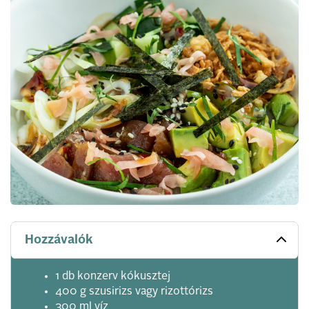
Hozzávalók
1 db konzerv kókusztej
400 g szusirizs vagy rizottórizs
300 ml víz