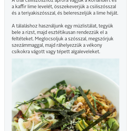
A thai csiliszószhoz apróra vágjuk a koriandert és
a kaffir lime levelét, összekeverjük a csiliszósszal
és a teriyakiszósszal, és belereszeljük a lime héját.
A tálaláshoz használjunk egy müzlistálat, tegyük
bele a rizst, majd esztétikusan rendezzük el a
feltéteket. Meglocsoljuk a szósszal, megszórjuk
szezámmaggal, majd ráhelyezzük a vékony
csíkokra vágott vagy tépett algaleveleket.