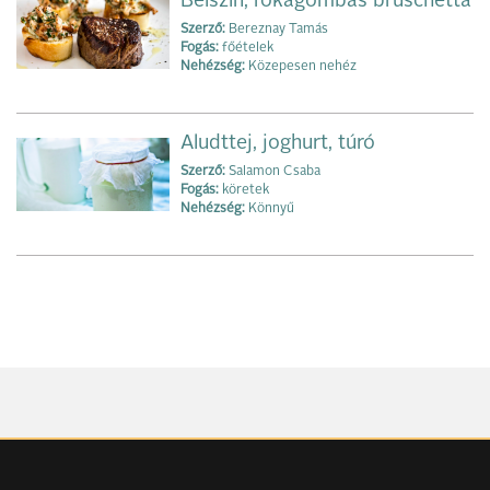
Bélszín, rókagombás bruschetta
Szerző:
Bereznay Tamás
Fogás:
főételek
Nehézség:
Közepesen nehéz
Aludttej, joghurt, túró
Szerző:
Salamon Csaba
Fogás:
köretek
Nehézség:
Könnyű