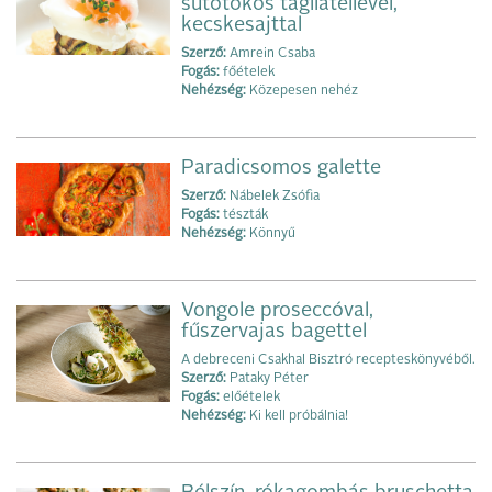
sütőtökös tagliatellével,
kecskesajttal
Szerző:
Amrein Csaba
Fogás:
főételek
Nehézség:
Közepesen nehéz
Paradicsomos galette
Szerző:
Nábelek Zsófia
Fogás:
tészták
Nehézség:
Könnyű
Vongole proseccóval,
fűszervajas bagettel
A debreceni Csakhal Bisztró recepteskönyvéből.
Szerző:
Pataky Péter
Fogás:
előételek
Nehézség:
Ki kell próbálnia!