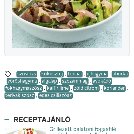
szusirizs
,
kókusztej
,
tonhal
,
újhagyma
,
uborka
,
vöröshagyma
,
algalap
,
szezámmag
,
avokádó
,
fokhagymaszósz
,
kaffir lime
,
zöld citrom
,
koriander
,
teriyakiszósz
,
édes csiliszósz
RECEPTAJÁNLÓ
Grillezett balatoni fogasfilé