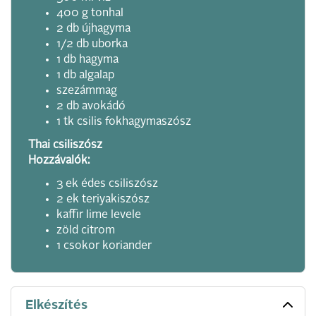
400 g tonhal
2 db újhagyma
1/2 db uborka
1 db hagyma
1 db algalap
szezámmag
2 db avokádó
1 tk csilis fokhagymaszósz
Thai csiliszósz
Hozzávalók:
3 ek édes csiliszósz
2 ek teriyakiszósz
kaffir lime levele
zöld citrom
1 csokor koriander
Elkészítés