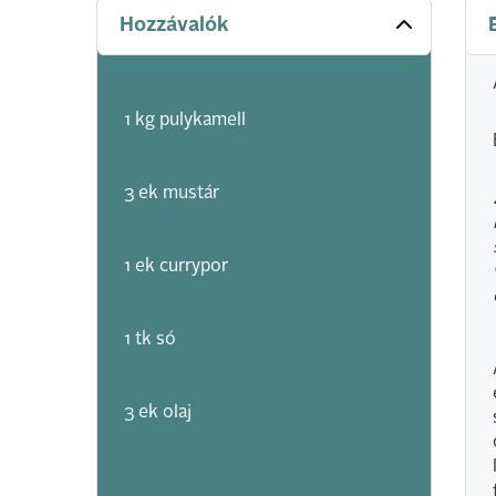
Hozzávalók
1 kg pulykamell
3 ek mustár
1 ek currypor
1 tk só
3 ek olaj