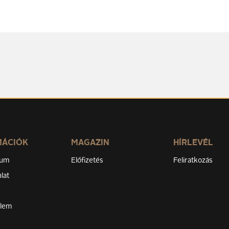
MÁCIÓK
MAGAZIN
HÍRLEVÉL
zum
Előfizetés
Feliratkozás
lat
elem