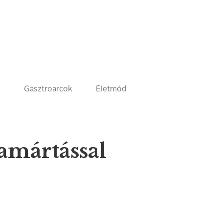
k
Gasztroarcok
Életmód
amártással