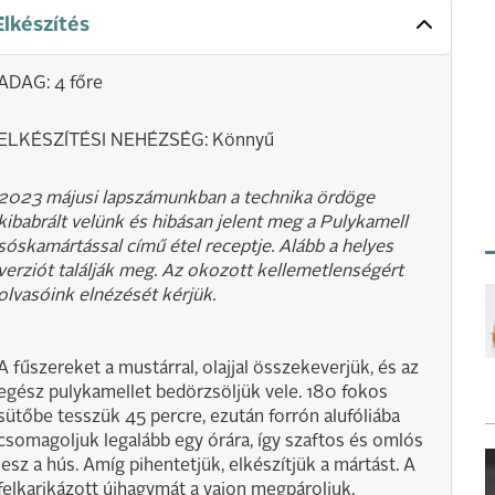
Elkészítés
ADAG: 4 főre
ELKÉSZÍTÉSI NEHÉZSÉG: Könnyű
2023 májusi lapszámunkban a technika ördöge
kibabrált velünk és hibásan jelent meg a Pulykamell
sóskamártással című étel receptje. Alább a helyes
verziót találják meg. Az okozott kellemetlenségért
olvasóink elnézését kérjük.
A fűszereket a mustárral, olajjal összekeverjük, és az
egész pulykamellet bedörzsöljük vele. 180 fokos
sütőbe tesszük 45 percre, ezután forrón alufóliába
csomagoljuk legalább egy órára, így szaftos és omlós
lesz a hús. Amíg pihentetjük, elkészítjük a mártást. A
felkarikázott újhagymát a vajon megpároljuk,