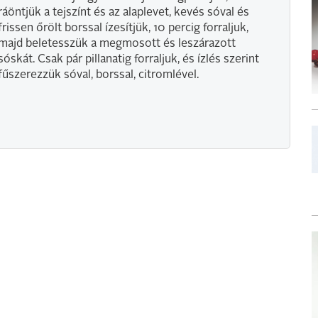
ráöntjük a tejszínt és az alaplevet, kevés sóval és
frissen őrölt borssal ízesítjük, 10 percig forraljuk,
majd beletesszük a megmosott és leszárazott
sóskát. Csak pár pillanatig forraljuk, és ízlés szerint
fűszerezzük sóval, borssal, citromlével.