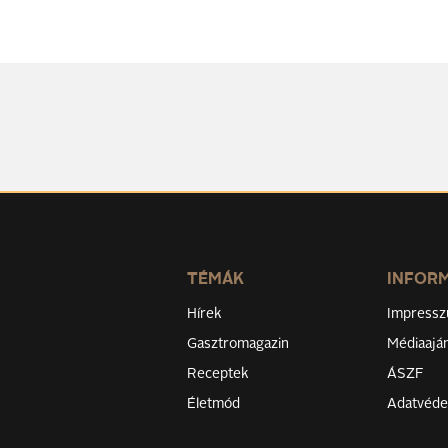
TÉMÁK
INFOR
Hírek
Impress
Gasztromagazin
Médiaaján
Receptek
ÁSZF
Életmód
Adatvéd