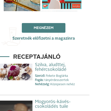
MEGNÉZEM
Szeretnék előfizetni a magazinra
RECEPTAJÁNLÓ
Szilva, aludttej,
fehércsokoládé
Szerző:
Fekete Boglárka
Fogás:
tányérdesszertek
Nehézség:
Közepesen nehéz
Mogyorós-kávés-
csokoládés tuile