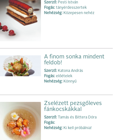
Szerző:
Pesti István
Fogás:
tányérdesszertek
Nehézség:
Közepesen nehéz
A finom sonka mindent
feldob!
Szerző:
Katona András
Fogás:
előételek
Nehézség:
Könnyű
Zselézett pezsgőleves
fánkocskákkal
Szerző:
Tamás és Bittera Dóra
Fogás:
Nehézség:
Ki kell próbálnia!