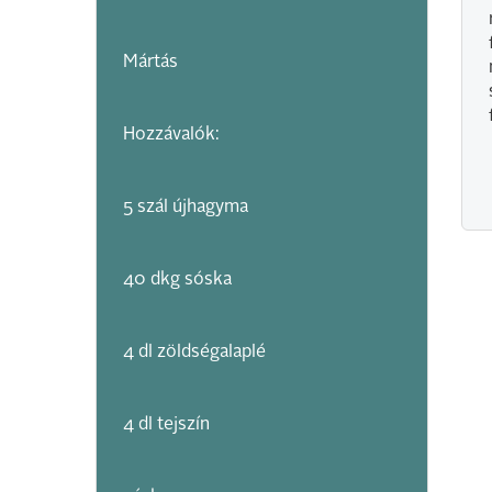
Mártás
Hozzávalók:
5 szál újhagyma
40 dkg sóska
4 dl zöldségalaplé
4 dl tejszín