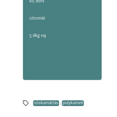
só, bors
citromlé
5 dkg vaj
sóskamártás
,
pulykamell