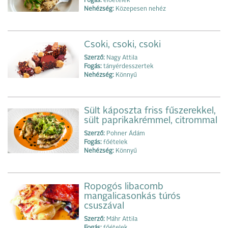
Fogás:
előételek
Nehézség:
Közepesen nehéz
Csoki, csoki, csoki
Szerző:
Nagy Attila
Fogás:
tányérdesszertek
Nehézség:
Könnyű
Sült káposzta friss fűszerekkel,
sült paprikakrémmel, citrommal
Szerző:
Pohner Ádám
Fogás:
főételek
Nehézség:
Könnyű
Ropogós libacomb
mangalicasonkás túrós
csuszával
Szerző:
Máhr Attila