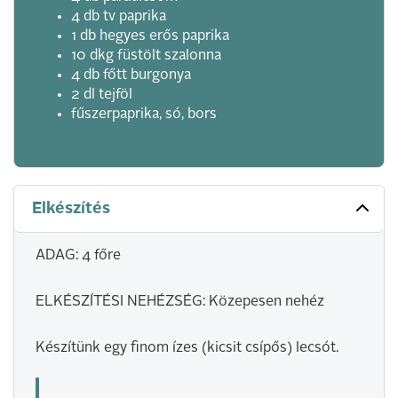
4 db tv paprika
1 db hegyes erős paprika
10 dkg füstölt szalonna
4 db főtt burgonya
2 dl tejföl
fűszerpaprika, só, bors
Elkészítés
ADAG: 4 főre
ELKÉSZÍTÉSI NEHÉZSÉG: Közepesen nehéz
Készítünk egy finom ízes (kicsit csípős) lecsót.