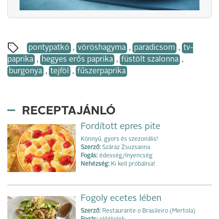
pontypatkó
,
vöröshagyma
,
paradicsom
,
tv-
paprika
,
hegyes erős paprika
,
füstölt szalonna
,
burgonya
,
tejföl
,
fűszerpaprika
RECEPTAJÁNLÓ
Fordított epres pite
Könnyű, gyors és szezonális!
Szerző:
Száraz Zsuzsanna
Fogás:
édesség/ínyencség
Nehézség:
Ki kell próbálnia!
Fogoly ecetes lében
Szerző:
Restaurante o Brasileiro (Mertola)