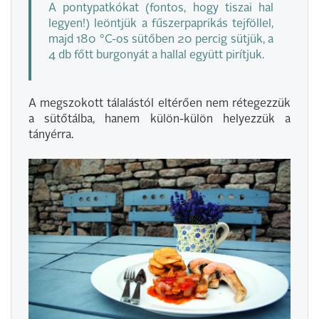
A pontypatkókat (fontos, hogy tiszai hal
legyen!) leöntjük a fűszerpaprikás tejföllel,
majd 180 °C-os sütőben 20 percig sütjük, a
4 db főtt burgonyát a hallal együtt pirítjuk.
A megszokott tálalástól eltérően nem rétegezzük
a sütőtálba, hanem külön-külön helyezzük a
tányérra.