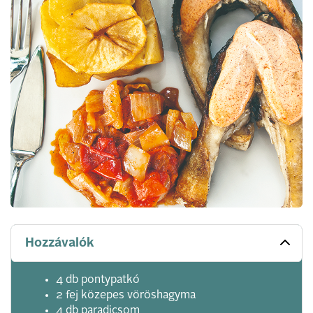
Hozzávalók
4 db pontypatkó
2 fej közepes vöröshagyma
4 db paradicsom