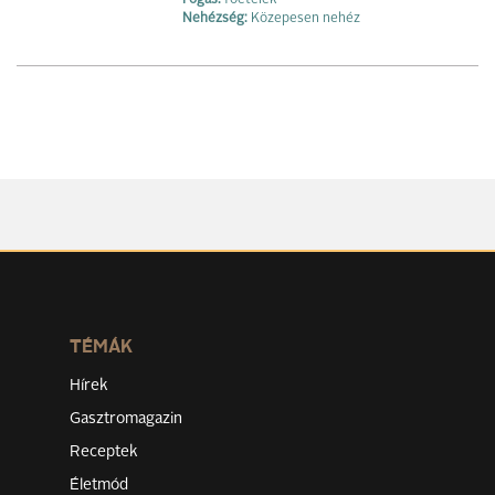
Fogás:
főételek
Nehézség:
Közepesen nehéz
TÉMÁK
Hírek
Gasztromagazin
Receptek
Életmód