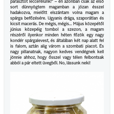
parasztot leccerélünk!” − én azonban csak az első
sort dünnyögtem magamban a józan ésszel
hadakozva, mielőtt elszántam volna magam a
spárga befőzésére. Ugyanis drága, szaporátlan és
kicsit macerás. De mégis, mégis… Május közepétől
június közepéig tombol a szezon, a magam
részéről ilyenkor minden héten főzök egy nagy
kondér spárgalevest, és általában két nap alatt fel
is falom, aztán alig várom a szombati piacot. És
nagy pillanatnak, nagyon kedves vendégnek kell
jönnie ahhoz, hogy ősszel vagy télen felbontsak
abból a pár eltett üvegből. No, lássunk neki!