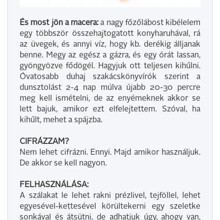
És most jön a macera:
a nagy főzőlábost kibélelem
egy többször összehajtogatott konyharuhával, rá
az üvegek, és annyi víz, hogy kb. derékig álljanak
benne. Megy az egész a gázra, és egy órát lassan,
gyöngyözve fődögél. Hagyjuk ott teljesen kihűlni.
Óvatosabb duhaj szakácskönyvírók szerint a
dunsztolást 2-4 nap múlva újabb 20-30 percre
meg kell ismételni, de az enyémeknek akkor se
lett bajuk, amikor ezt elfelejtettem. Szóval, ha
kihűlt, mehet a spájzba.
CIFRÁZZAM?
Nem lehet cifrázni. Ennyi. Majd amikor használjuk.
De akkor se kell nagyon.
FELHASZNÁLÁSA:
A szálakat le lehet rakni prézlivel, tejföllel, lehet
egyesével-kettesével körültekerni egy szeletke
sonkával és átsütni, de adhatjuk úgy, ahogy van,