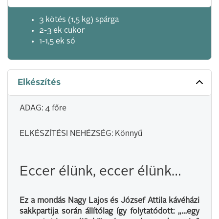
3 kötés (1,5 kg) spárga
2-3 ek cukor
1-1,5 ek só
Elkészítés
ADAG: 4 főre
ELKÉSZÍTÉSI NEHÉZSÉG: Könnyű
Eccer élünk, eccer élünk…
Ez a mondás Nagy Lajos és József Attila kávéházi
sakkpartija során állítólag így folytatódott: „…egy