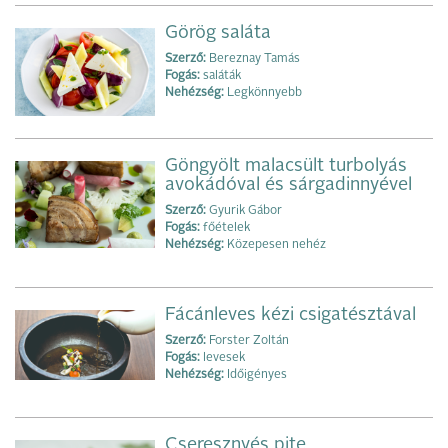
Görög saláta
Szerző:
Bereznay Tamás
Fogás:
saláták
Nehézség:
Legkönnyebb
Göngyölt malacsült turbolyás
avokádóval és sárgadinnyével
Szerző:
Gyurik Gábor
Fogás:
főételek
Nehézség:
Közepesen nehéz
Fácánleves kézi csigatésztával
Szerző:
Forster Zoltán
Fogás:
levesek
Nehézség:
Időigényes
Cseresznyés pite