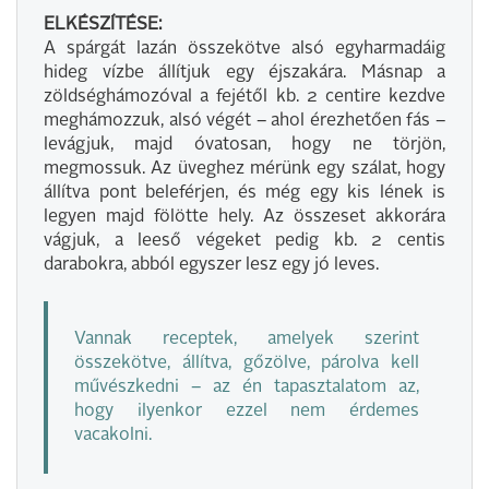
ELKÉSZÍTÉSE:
A spárgát lazán összekötve alsó egyharmadáig
hideg vízbe állítjuk egy éjszakára. Másnap a
zöldséghámozóval a fejétől kb. 2 centire kezdve
meghámozzuk, alsó végét – ahol érezhetően fás –
levágjuk, majd óvatosan, hogy ne törjön,
megmossuk. Az üveghez mérünk egy szálat, hogy
állítva pont beleférjen, és még egy kis lének is
legyen majd fölötte hely. Az összeset akkorára
vágjuk, a leeső végeket pedig kb. 2 centis
darabokra, abból egyszer lesz egy jó leves.
Vannak receptek, amelyek szerint
összekötve, állítva, gőzölve, párolva kell
művészkedni – az én tapasztalatom az,
hogy ilyenkor ezzel nem érdemes
vacakolni.