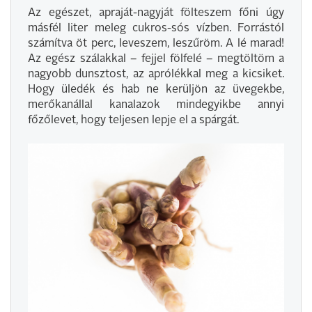
Az egészet, apraját-nagyját fölteszem főni úgy
másfél liter meleg cukros-sós vízben. Forrástól
számítva öt perc, leveszem, leszűröm. A lé marad!
Az egész szálakkal – fejjel fölfelé – megtöltöm a
nagyobb dunsztost, az aprólékkal meg a kicsiket.
Hogy üledék és hab ne kerüljön az üvegekbe,
merőkanállal kanalazok mindegyikbe annyi
főzőlevet, hogy teljesen lepje el a spárgát.