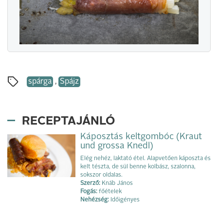
spárga
,
Spájz
RECEPTAJÁNLÓ
Káposztás keltgombóc (Kraut
und grossa Knedl)
Elég nehéz, laktató étel. Alapvetően káposzta és
kelt tészta, de sül benne kolbász, szalonna,
sokszor oldalas.
Szerző:
Knáb János
Fogás:
főételek
Nehézség:
Időigényes