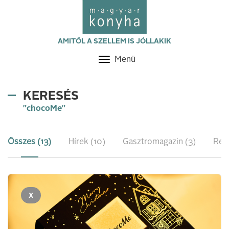
AMITŐL A SZELLEM IS JÓLLAKIK
Menü
Toggle
navigation
KERESÉS
"chocoMe"
Összes (13)
Hírek (10)
Gasztromagazin (3)
Rec
X