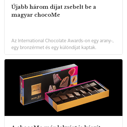
Újabb három díjat zsebelt be a
magyar chocoMe
Az International Chocolate Awards-on egy arany-,
egy bronzérmet és egy különdíjat kaptak.