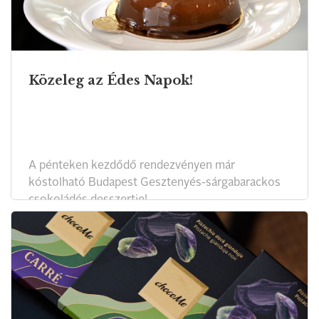
Közeleg az Édes Napok!
A pénteken kezdődő rendezvényen már
kóstolható Budapest Gesztenyés-sárgabarackos
csokoládés desszertje!