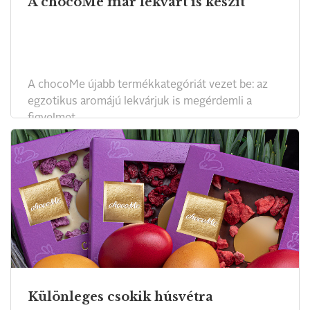
A chocoMe már lekvárt is készít
A chocoMe újabb termékkategóriát vezet be: az
egzotikus aromájú lekvárjuk is megérdemli a
figyelmet.
Különleges csokik húsvétra