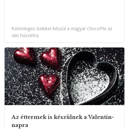
Különleges ízekkel készül a magyar chocoMe az
idei húsvétra.
Az éttermek is készülnek a Valentin-
napra