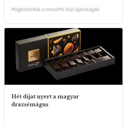
Megkóstoltuk a chocoMe őszi újdonságait.
Hét díjat nyert a magyar
drazsémágus