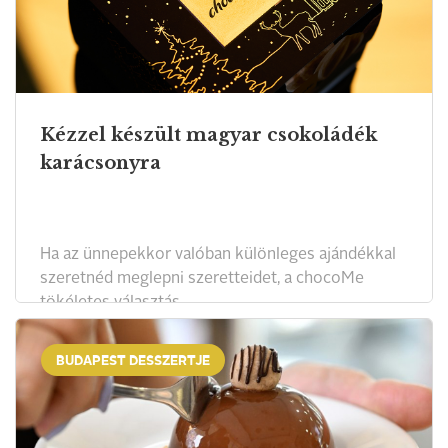
Kézzel készült magyar csokoládék
karácsonyra
Ha az ünnepekkor valóban különleges ajándékkal
szeretnéd meglepni szeretteidet, a chocoMe
tökéletes választás.
BUDAPEST DESSZERTJE