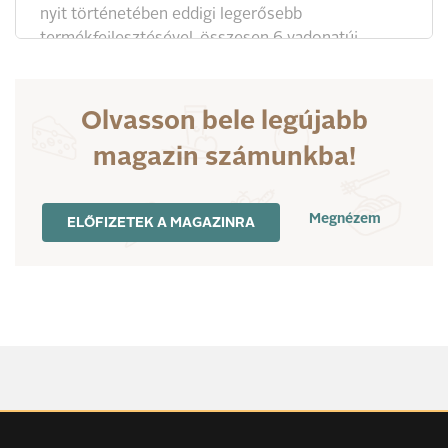
nyit történetében eddigi legerősebb
termékfejlesztésével, összesen 6 vadonatúj
csokoládévarázslattal bűvöli el a csokoládé-
hívőket és az ínyenceket.
Olvasson bele legújabb
magazin számunkba!
Megnézem
ELŐFIZETEK A MAGAZINRA