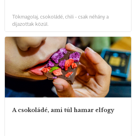
Tökmagolaj, csokoládé, chili - csak néhány a
díjazottak közül.
A csokoládé, ami túl hamar elfogy