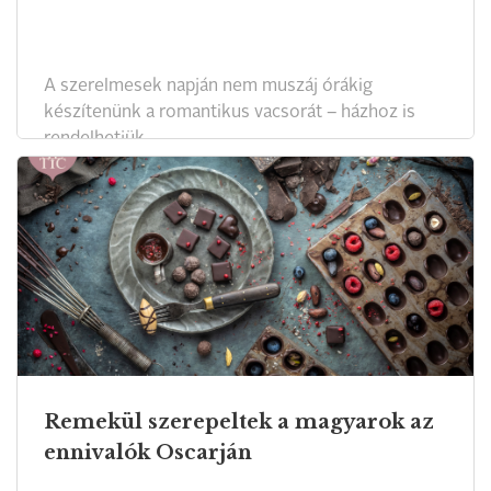
A szerelmesek napján nem muszáj órákig
készítenünk a romantikus vacsorát – házhoz is
rendelhetjük.
Remekül szerepeltek a magyarok az
ennivalók Oscarján