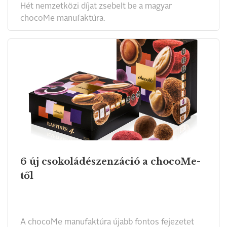
Hét nemzetközi díjat zsebelt be a magyar
chocoMe manufaktúra.
6 új csokoládészenzáció a chocoMe-
től
A chocoMe manufaktúra újabb fontos fejezetet