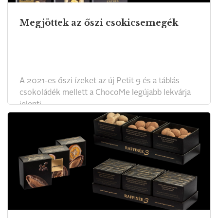
Megjöttek az őszi csokicsemegék
A 2021-es őszi ízeket az új Petit 9 és a táblás
csokoládék mellett a ChocoMe legújabb lekvárja
jelenti.