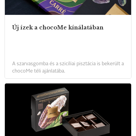
Új ízek a chocoMe kínálatában
A szarvasgomba és a szicíliai pisztácia is bekerült a
chocoMe téli ajánlatába.