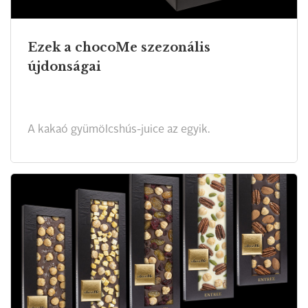
Ezek a chocoMe szezonális
újdonságai
A kakaó gyümölcshús-juice az egyik.