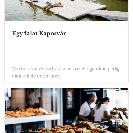
Egy falat Kaposvár
Van hús, sör és vad, a Zselic közelsége okán pedig
mindenféle erdei kincs.