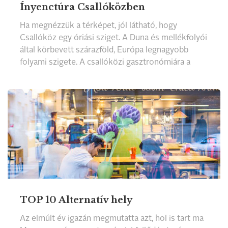
Ínyenctúra Csallóközben
Ha megnézzük a térképet, jól látható, hogy
Csallóköz egy óriási sziget. A Duna és mellékfolyói
által körbevett szárazföld, Európa legnagyobb
folyami szigete. A csallóközi gasztronómiára a
magyar konyha, valamint a szláv és a német
konyhaművészet egyaránt nagy hatással volt.
TOP 10 Alternatív hely
Az elmúlt év igazán megmutatta azt, hol is tart ma