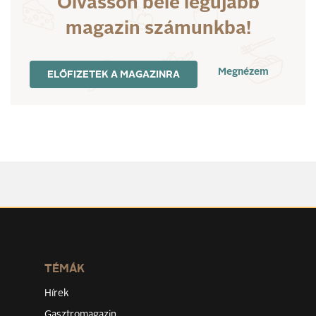
Olvasson bele legújabb
magazin számunkba!
Megnézem
ELŐFIZETEK A MAGAZINRA
TÉMÁK
Hírek
Gasztromagazin