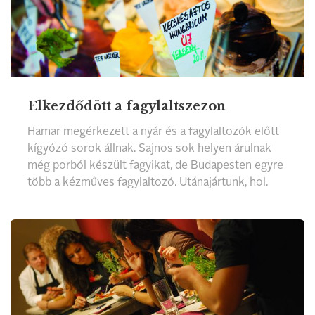
Elkezdődött a fagylaltszezon
Hamar megérkezett a nyár és a fagylaltozók előtt
kígyózó sorok állnak. Sajnos sok helyen árulnak
még porból készült fagyikat, de Budapesten egyre
több a kézműves fagylaltozó. Utánajártunk, hol.