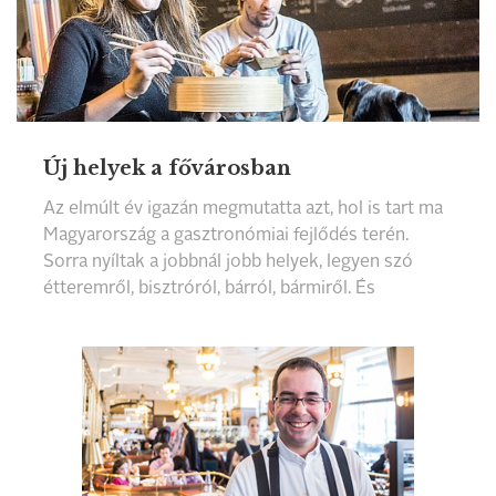
Új helyek a fővárosban
Az elmúlt év igazán megmutatta azt, hol is tart ma
Magyarország a gasztronómiai fejlődés terén.
Sorra nyíltak a jobbnál jobb helyek, legyen szó
étteremről, bisztróról, bárról, bármiről. És
viszonylag sok - egyelőre - talpon is maradt. Ami
azt is bizonyítja, hogy a jó minőségű, hangulatos
konyhák kapuit megéri szélesre tárni. Most azt a
10 új helyet mutatjuk be 2015-ből, amelyek a
legjobban felkeltették az étteremkedvelők
figyelmét, és ma is szívesen visszatérünk
bármelyikbe.