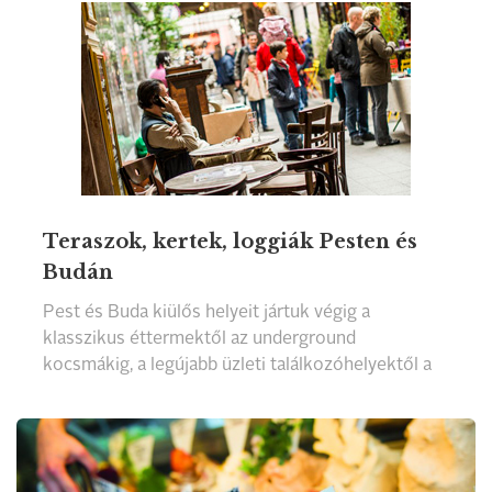
Teraszok, kertek, loggiák Pesten és
Budán
Pest és Buda kiülős helyeit jártuk végig a
klasszikus éttermektől az underground
kocsmákig, a legújabb üzleti találkozóhelyektől a
retróhangulatot árasztó teraszokig. Ezúttal
elragadott minket a látvány...