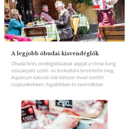
gyümölcsök teremnek. Összeállításunkban a
szolnoki gasztronómia legjavát ajánljuk olvasóink
figyelmébe.
A legjobb óbudai kisvendéglők
Óbuda híres vendéglátásának alapját a római korig
visszanyúló szőlő- és borkultúra teremtette meg.
Aquincum katonái már kétezer évvel ezelőtt
csapszékekben, fogadókban és tavernákban
(bormérések) koccintottak Bacchus tiszteletére.