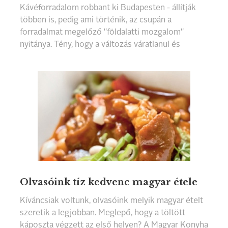
Kávéforradalom robbant ki Budapesten - állítják
többen is, pedig ami történik, az csupán a
forradalmat megelőző "földalatti mozgalom"
nyitánya. Tény, hogy a változás váratlanul és
gyorsan érkezett...
Olvasóink tíz kedvenc magyar étele
Kíváncsiak voltunk, olvasóink melyik magyar ételt
szeretik a legjobban. Meglepő, hogy a töltött
káposzta végzett az első helyen? A Magyar Konyha