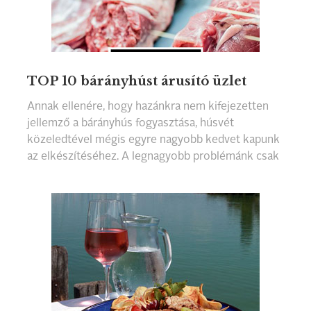
TOP 10 bárányhúst árusító üzlet
Annak ellenére, hogy hazánkra nem kifejezetten
jellemző a bárányhús fogyasztása, húsvét
közeledtével mégis egyre nagyobb kedvet kapunk
az elkészítéséhez. A legnagyobb problémánk csak
a tökéletes recepttel lehet, hiszen az alapanyag ma
már kiváló minőségben megtalálható az ország
bármely részén. Mindezeken túl van már halal
vágással vagy a kóser hagyományoknak megfelelő
módon előkészített bárány, de választhatunk
hagyományos magyar eljárással füstöltet is.