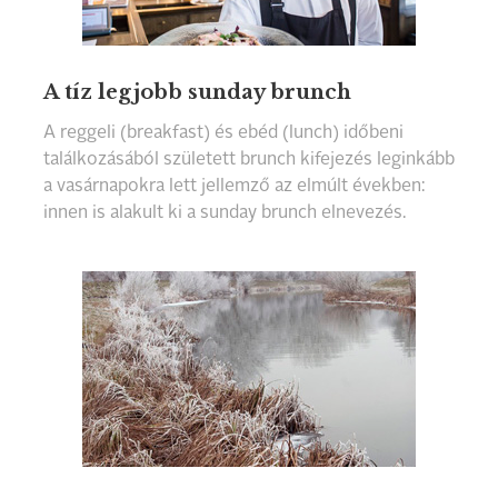
A tíz legjobb sunday brunch
A reggeli (breakfast) és ebéd (lunch) időbeni
találkozásából született brunch kifejezés leginkább
a vasárnapokra lett jellemző az elmúlt években:
innen is alakult ki a sunday brunch elnevezés.
Kezdetben leginkább csak a hotelek éttermeiben
lehetett a hét utolsó napján lazulni pezsgővel a
kezünkben, de az elmúlt időszakban egyre több
étterem is kínál exkluzív vasárnapi ebédeket.
Összeszedtük most a legjobbakat.