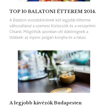
TOP 10 BALATONI ÉTTEREM 2014.
A Balaton vonzáskörének két legjobb étterme
változatlanul a szemesi Kistücsök és a veszprémi
Chianti. Mögöttük azonban ott dübörögnek a
többiek: az ínyenc polgári konyha és a falusi
vendégasztal, a vidéki udvarház és a hagyományos
családi kisvendéglő.
A legjobb kávézók Budapesten