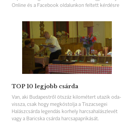
Online és a Facebook oldalunkon feltett kérdésre
sok válasz érkezett...
TOP 10 legjobb csárda
Van, aki Budapestről ötszáz kilométert utazik oda-
vissza, csak hogy megkóstolja a Tiszacsegei
Halászcsárda legendás korhely harcsahalászlevét
vagy a Baricska csárda harcsapaprikását.
Szerencsére egyre több a ...