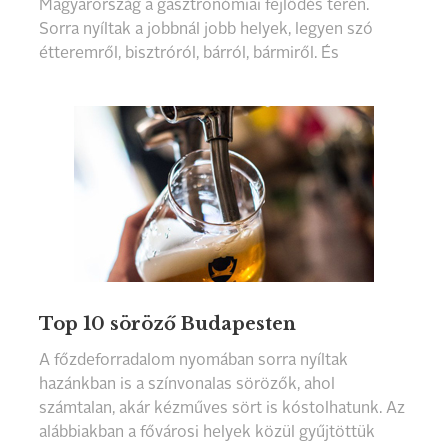
Magyarország a gasztronómiai fejlődés terén.
Sorra nyíltak a jobbnál jobb helyek, legyen szó
étteremről, bisztróról, bárról, bármiről. És
viszonylag sok – egyelőre – talpon is maradt. Ami
azt is bizonyítja, hogy a jó minőségű, hangulatos
konyhák kapuit megéri szélesre tárni. Most azt a
10 új helyet mutatjuk be 2015-ből, amelyek a
legjobban felkeltették az étteremkedvelők
figyelmét, és ma is szívesen visszatérünk
bármelyikbe.
Top 10 söröző Budapesten
A főzdeforradalom nyomában sorra nyíltak
hazánkban is a színvonalas sörözők, ahol
számtalan, akár kézműves sört is kóstolhatunk. Az
alábbiakban a fővárosi helyek közül gyűjtöttük