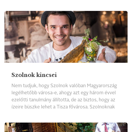
össze azokat, amelyekben a legszélesebb a
választék és a legmagasabb a minőség.
Szolnok kincsei
Nem tudjuk, hogy Szolnok valóban Magyarország
legélhetőbb városa-e, ahogy azt egy három évvel
ezelőtti tanulmány állította, de az biztos, hogy az
ízeire büszke lehet a Tisza fővárosa. Szolnoknak
saját süteménye van, a habos isler, a Tisza-híd
mellett igazi tiszai halászlét, a színháznál újító
konyhát kóstolhatunk, a város környékén páratlan