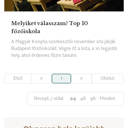
Melyiket válasszam? Top 10
főzőiskola
A Magyar Konyha szerkesztői november óta járják
Budapest főzőiskoláit. Végre itt a lista, a 10 legjobb
hely, ahol érdemes főzni tanulni.
Első
«
1
»
Utolsó
Recept / oldal
24
48
96
Minden