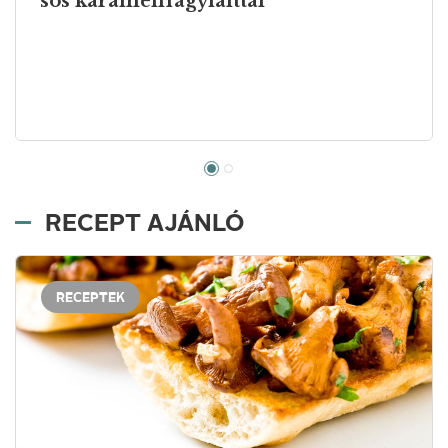
sós karamellfagylalttal
RECEPT AJÁNLÓ
RECEPTEK