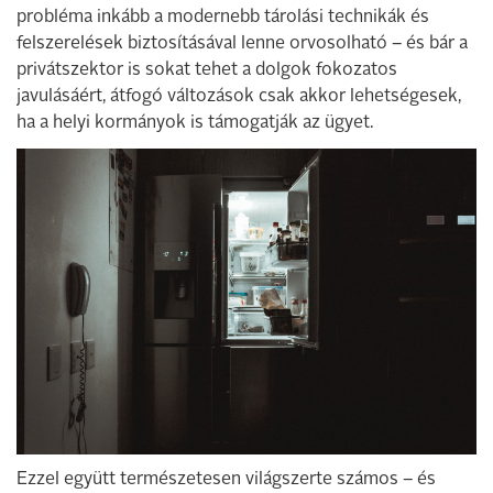
probléma inkább a modernebb tárolási technikák és
felszerelések biztosításával lenne orvosolható – és bár a
privátszektor is sokat tehet a dolgok fokozatos
javulásáért, átfogó változások csak akkor lehetségesek,
ha a helyi kormányok is támogatják az ügyet.
Ezzel együtt természetesen világszerte számos – és