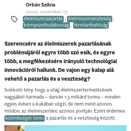
Orbán Szilvia
2020. november 13.
élelmiszerpazarlás
,
élelmiszerveszteség
,
környezettudatosság
,
fenntarthatóság
Szerencsére az élelmiszerek pazarlásának
problémájáról egyre több szó esik, és egyre
több, a megfékezésére irányuló technológiai
innovációról hallunk. De vajon egy kalap alá
vehető a pazarlás és a veszteség?
Sokkoló tény, hogy a világ élelmiszertermelésének
nagyjából harmada – durván 1,3 milliárd tonna – minden
egyes évben a kukában végzi, de nem mind azonos
módon, az élelmiszerlánc azonos pontján. Ezért érdemes
különbséget tenni
a pazarlás és a veszteség között.