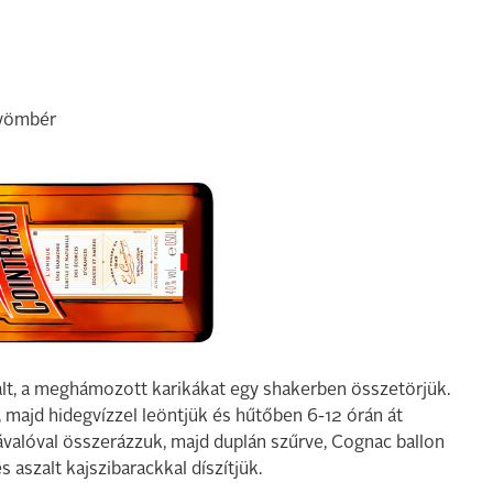
gyömbér
italt, a meghámozott karikákat egy shakerben összetörjük.
 majd hidegvízzel leöntjük és hűtőben 6-12 órán át
závalóval összerázzuk, majd duplán szűrve, Cognac ballon
 aszalt kajszibarackkal díszítjük.