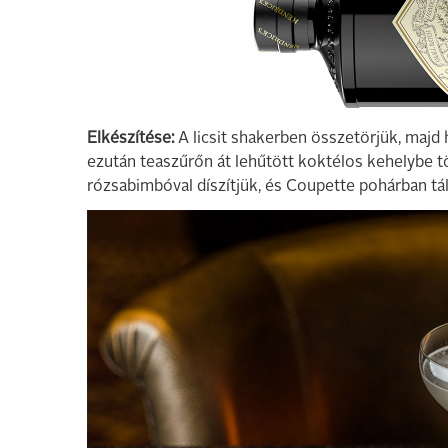
Elkészítése:
A licsit shakerben összetörjük, majd 
ezután teaszűrőn át lehűtött koktélos kehelybe töl
rózsabimbóval díszítjük, és Coupette pohárban tál