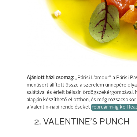
Ajánlott házi csomag:
„Párisi L’amour” a Párisi Pa
menüsort állított össze a szerelem ünnepére olyan
salátával és érlelt bélszín ördögszekérgombával.
alapján készíthető el otthon, és még rózsacsokor 
a Valentin-napi rendeléseket
február 11-ig kell lea
2. VALENTINE’S PUNCH