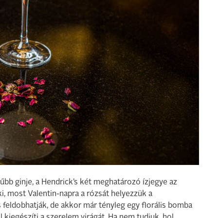
űbb ginje, a Hendrick’s két meghatározó ízjegye az
ki, most Valentin-napra a rózsát helyezzük a
feldobhatják, de akkor már tényleg egy florális bomba
l kiegészíti a szerelem virágát. Ha nem tudjuk, hol