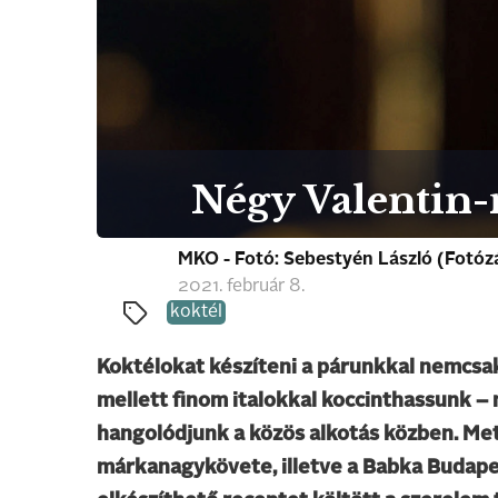
Négy Valentin-n
MKO - Fotó: Sebestyén László (Fotózás
2021. február 8.
koktél
Koktélokat készíteni a párunkkal nemcsak
mellett finom italokkal koccinthassunk – 
hangolódjunk a közös alkotás közben. Metz
márkanagykövete, illetve a Babka Budape