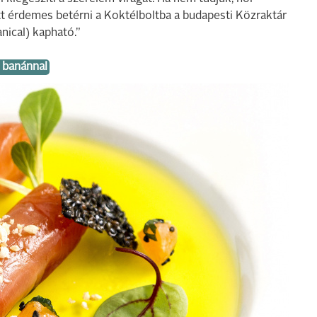
tt érdemes betérni a Koktélboltba a budapesti Közraktár
nical) kapható.”
s banánnal