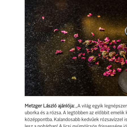
Metzger László ajánlója:
„A világ egyik legnépszer
uborka és a rózsa. A legtöbben az előbbit emelik 
középpontba. Kalandosabb kedvűek rózsavízzel is 
lesz a pohárban! A licsi gyümölcsös frissessége jó