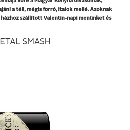
 témája köré a Magyar Konyha olvasóinak,
ánl a téli, mégis forró, italok mellé. Azoknak
 házhoz szállított Valentin-napi menünket és
 PETAL SMASH