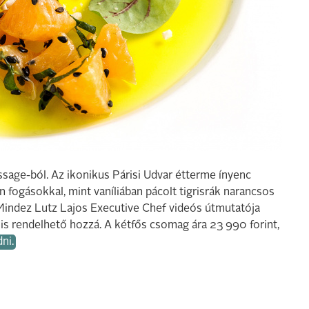
ssage-ból. Az ikonikus Párisi Udvar étterme ínyenc
 fogásokkal, mint vaníliában pácolt tigrisrák narancsos
 Mindez Lutz Lajos Executive Chef videós útmutatója
is rendelhető hozzá. A kétfős csomag ára 23 990 forint,
dni.