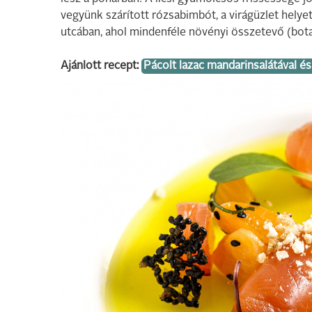
vegyünk szárított rózsabimbót, a virágüzlet helye
utcában, ahol mindenféle növényi összetevő (bota
Ajánlott recept:
Pácolt lazac mandarinsalátával é