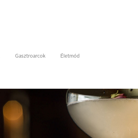
k
Gasztroarcok
Életmód