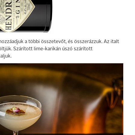
hozzáadjuk a többi összetevőt, és összerázzuk. Az italt
tjük. Szárított lime-karikán úszó szárított
aljuk.