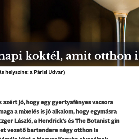
api koktél, amit otthon is
 helyszíne: a Párisi Udvar)
 azért jó, hogy egy gyertyafényes vacsora
maga a mixelés is jó alkalom, hogy egymásra
ger László, a Hendrick’s és The Botanist gin
st vezető bartendere négy otthon is