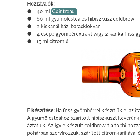
Hozzávalók:
● 40 ml
Cointreau
● 60 ml gyümölcstea és hibiszkusz coldbrew
● 2 kiskanál házi baracklekvár
● 4 csepp gyömbérextrakt vagy 2 karika friss 
● 15 ml citromlé
Elkészítése:
Ha friss gyömbérrel készítjük el az 
A gyümölcsteához szárított hibiszkuszt keverünk,
áztatjuk. Az így elkészült coldbrew-t a többi hoz
pohárban szervírozzuk, szárított citromkarikával és