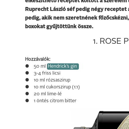
elkészíthető receptet költött a szerelem
Ruprecht László séf pedig négy receptet aj
pedig, akik nem szeretnének főzőcskézni,
boxokat gyűjtöttünk össze.
1. ROSE
Hozzávalók:
● 50 ml
Hendrick’s gin
● 3-4 friss licsi
● 10 ml rózsaszirup
● 10 ml cukorszirup (1:1)
● 20 ml lime-lé
● 1 öntés citrom bitter