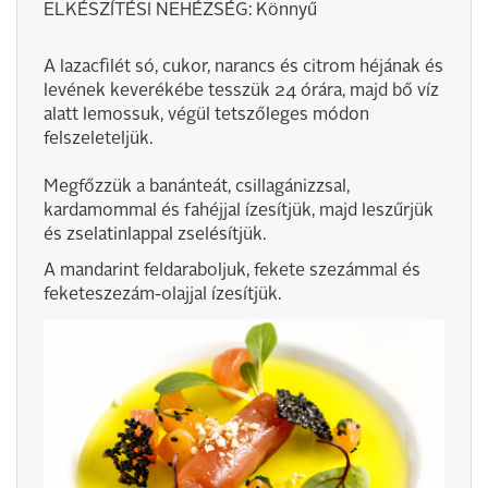
ELKÉSZÍTÉSI NEHÉZSÉG: Könnyű
A lazacfilét só, cukor, narancs és citrom héjának és
levének keverékébe tesszük 24 órára, majd bő víz
alatt lemossuk, végül tetszőleges módon
felszeleteljük.
Megfőzzük a banánteát, csillagánizzsal,
kardamommal és fahéjjal ízesítjük, majd leszűrjük
és zselatinlappal zselésítjük.
A mandarint feldaraboljuk, fekete szezámmal és
feketeszezám-olajjal ízesítjük.