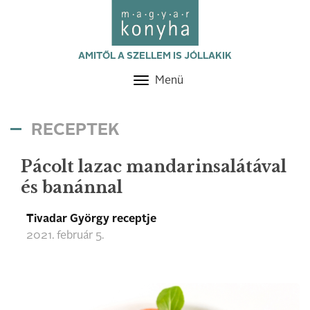
AMITŐL A SZELLEM IS JÓLLAKIK
Menü
Toggle
navigation
RECEPTEK
Pácolt lazac mandarinsalátával
és banánnal
Tivadar György receptje
2021. február 5.