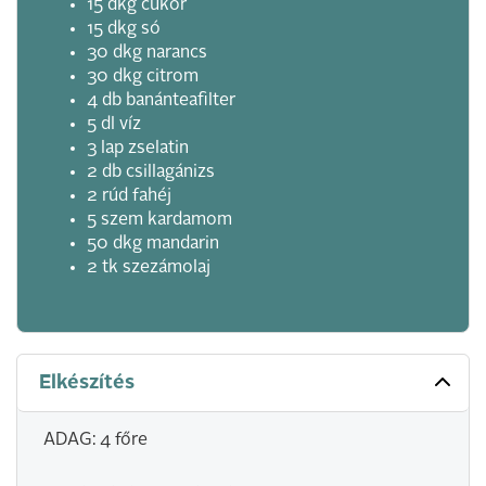
15 dkg cukor
15 dkg só
30 dkg narancs
30 dkg citrom
4 db banánteafilter
5 dl víz
3 lap zselatin
2 db csillagánizs
2 rúd fahéj
5 szem kardamom
50 dkg mandarin
2 tk szezámolaj
Elkészítés
ADAG: 4 főre