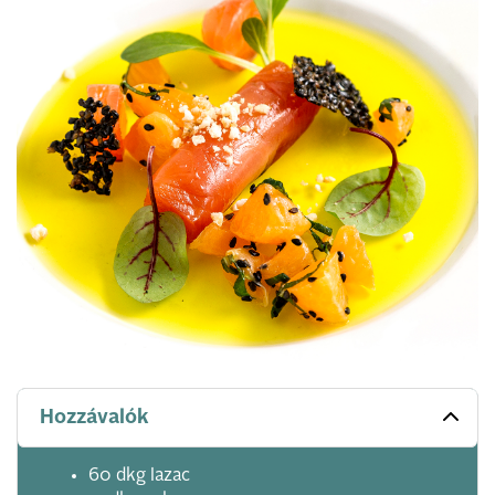
Hozzávalók
60 dkg lazac