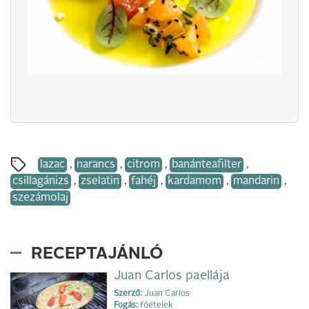
lazac
,
narancs
,
citrom
,
banánteafilter
,
csillagánizs
,
zselatin
,
fahéj
,
kardamom
,
mandarin
,
szezámolaj
RECEPTAJÁNLÓ
Juan Carlos paellája
Szerző:
Juan Carlos
Fogás:
főételek