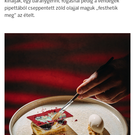
kínálják, egy báránygerinc fogásnál pedig a vendégek
pipettából cseppentett zöld olajjal maguk „festhetik
meg” az ételt.