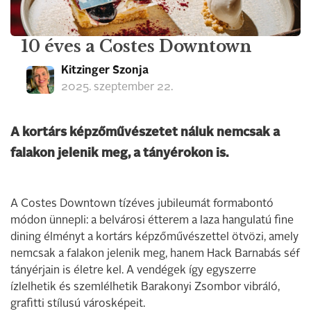
10 éves a Costes Downtown
Kitzinger Szonja
2025. szeptember 22.
A kortárs képzőművészetet náluk nemcsak a
falakon jelenik meg, a tányérokon is.
A Costes Downtown tízéves jubileumát formabontó
módon ünnepli: a belvárosi étterem a laza hangulatú fine
dining élményt a kortárs képzőművészettel ötvözi, amely
nemcsak a falakon jelenik meg, hanem Hack Barnabás séf
tányérjain is életre kel. A vendégek így egyszerre
ízlelhetik és szemlélhetik Barakonyi Zsombor vibráló,
grafitti stílusú városképeit.