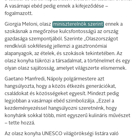
A vasárnapi ebéd pedig ennek a kifejeződése –
fogalmazott.
Giorgia Meloni, olasz
miniszterelnök szerint
ennek a
szokásnak a megőrzése kulcsfontosságú az ország
gazdasága szempontjából. Szerinte „Olaszországot
rendkívüli sokféleség jellemzi a gasztronómiai
alapanyagok, az ételek, és szokások tekintetében. Az
olasz konyha tükrözi a társadalmat, a történelmet és egy
olyan olasz sajátosság, amelyet világszerte elismernek.
Gaetano Manfredi, Nápoly polgármestere azt
hangsúlyozta, hogy a közös étkezés generációkat,
családokat és közösségeket egyesít. Mindezt pedig
legjobban a vasárnapi ebéd szimbolizálja. „Ezzel a
kezdeményezéssel hangsúlyozni szeretnénk, hogy
konyhánk sokkal több, mint egyszerű kulináris művészet
– tette hozzá.
Az olasz konyha UNESCO világörökségi listára való