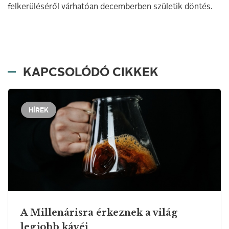
felkerüléséről várhatóan decemberben születik döntés.
KAPCSOLÓDÓ CIKKEK
HÍREK
A Millenárisra érkeznek a világ
legjobb kávéi