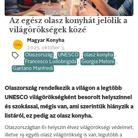
Az egész olasz konyhát jelölik a
világörökségek közé
Magyar Konyha
2025. október 3.
Olaszország
,
UNESCO
,
olasz konyha
,
Francesco Lollobrigida
,
Giorgia Meloni
,
Gaetano Manfredi
Olaszország rendelkezik a világon a legtöbb
UNESCO világörökségként besorolt helyszínnel
és szokással, mégis van, ami szerintük hiányzik a
listáról, ez pedig az olasz konyha.
Olaszországban 61 helyszín élvez világörökségi védelmet,
illetve 19 egyéb olasz világörökség is van, legutóbb a