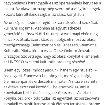
hagyományos harangjáték és az operaéneklés került fel a
listára. Az olasz kormány még szeretné a világörökségek
között látni általánosságban az olasz konyhát is.
Az országban számos régiónak vannak védett szokásai,
kulináris fogalmai. Azonban az együtt étkezés
generációkat összekötő rituáléja, a vasárnapi ebéd még
nincs közöttük. Ezért közösen dolgozik most az olasz
Mezőgazdasági Élelmiszeripari és Erdészeti, valamint a
Kulturális Minisztérium és az Olasz Önkormányzatok
Országos Szövetsége, hogy az olasz konyhát elismerjék
az UNESCO szellemi kulturális örökség részévé.
„Nem egy főzési módot jelölünk, hanem egy rituálét” –
összegzett Francesco Lollobrigida, mezőgazdasági,
élelmiszeripari és erdészeti miniszter. A rituálé szerinte
az ételválasztással kezdődik, beletartozik az, ami a
konyhában történik, és maga az étkezés is. Az olasz
konyha, ősi, öröklődő tudás, az együttlét, az összejövetel,
a családi és baráti kapcsolatok életben tartásának öröme.