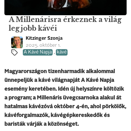
A Millenárisra érkeznek a világ
legjobb kávéi
Kitzinger Szonja
2025. október 1.
A Kávé Napja
,
kávé
Magyarországon tizenharmadik alkalommal
ünnepeljük a kávé világnapját A Kávé Napja
esemény keretében. Idén új helyszínre költözik
a program; a Millenáris üvegcsarnoka alakul át
hatalmas kávézóvá október 4-én, ahol pörkölők,
kávéforgalmazók, kávégépkereskedők és
baristák várják a közönséget.