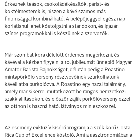
Érkeznek teások, csokoládékészítők, párlat- és
koktélmesterek is, hiszen a kávé számos más
finomsággal kombinálható. A belépőjeggyel egész nap
korlátlanul lehet kóstolgatni a standokon, és igazán
színes programokkal is készülnek a szervezők.
Már szombat kora délelőtt érdemes megérkezni, és
kávéval a kézben figyelni a 10. jubileumát ünneplő Magyar
Amatőr Barista Bajnokságot, délután pedig a Roastino
mintapörkölő verseny résztvevőinek szurkolhatunk
kávéillatba burkolózva. A Roastino egy hazai találmány,
amely már sikerrel mutatkozott be rangos nemzetközi
szakkiállításokon, és először zajlik pörkölőverseny ezzel
az otthon is használható, látványos minieszközzel.
Az esemény exkluzív kísérőprogramja a szűk körű Costa
Rica Cup of Excellence kóstoló. Ami a gasztronómiában a