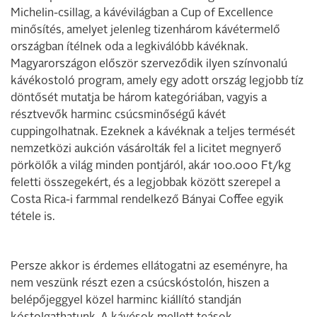
Michelin-csillag, a kávévilágban a Cup of Excellence
minősítés, amelyet jelenleg tizenhárom kávétermelő
országban ítélnek oda a legkiválóbb kávéknak.
Magyarországon először szerveződik ilyen színvonalú
kávékostoló program, amely egy adott ország legjobb tíz
döntősét mutatja be három kategóriában, vagyis a
résztvevők harminc csúcsminőségű kávét
cuppingolhatnak. Ezeknek a kávéknak a teljes termését
nemzetközi aukción vásárolták fel a licitet megnyerő
pörkölők a világ minden pontjáról, akár 100.000 Ft/kg
feletti összegekért, és a legjobbak között szerepel a
Costa Rica-i farmmal rendelkező Bányai Coffee egyik
tétele is.
Persze akkor is érdemes ellátogatni az eseményre, ha
nem veszünk részt ezen a csúcskóstolón, hiszen a
belépőjeggyel közel harminc kiállító standján