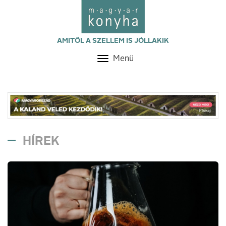
AMITŐL A SZELLEM IS JÓLLAKIK
Menü
Toggle
navigation
HÍREK