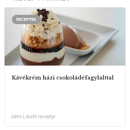
RECEPTEK
Kávékrém házi csokoládéfagylalttal
Jahni László receptje