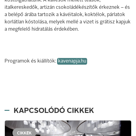
kóstolgathatunk. A kávésok mellett teások,
italkereskedők, artizán csokoládékészítők érkeznek – és
a belépő árába tartozik a kávéitalok, koktélok, párlatok
korlátlan kóstolása, melyek mellé a vizet is grátisz kapjuk
a megfelelő hidratálás érdekében.
Programok és kiállítók:
kavenapja.hu
KAPCSOLÓDÓ CIKKEK
CIKKEK