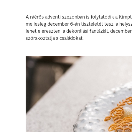
A ráérős adventi szezonban is folytatódik a Kim
mellesleg december 6-án tiszteletét teszi a hely
lehet elereszteni a dekorálási fantáziát, decemb
szórakoztatja a családokat.