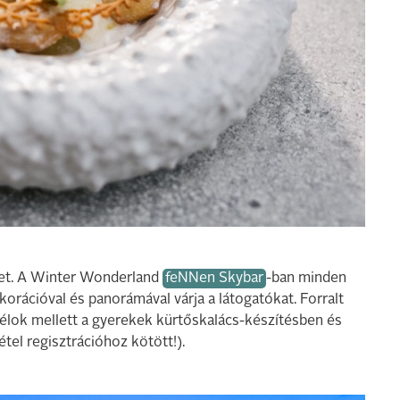
estet. A Winter Wonderland
feNNen Skybar
-ban minden
korációval és panorámával várja a látogatókat. Forralt
ktélok mellett a gyerekek kürtőskalács-készítésben és
tel regisztrációhoz kötött!).