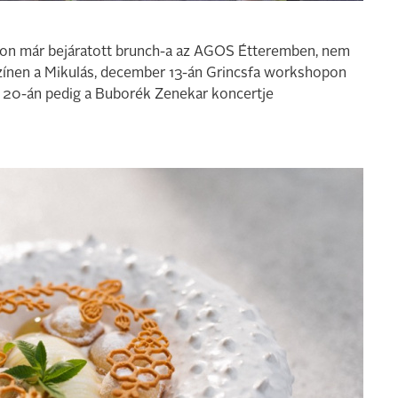
pton már bejáratott brunch-a az AGOS Étteremben, nem
színen a Mikulás, december 13-án Grincsfa workshopon
er 20-án pedig a Buborék Zenekar koncertje