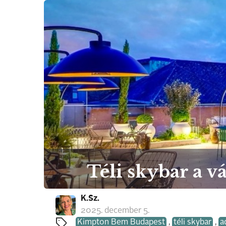
Téli skybar a vá
K.Sz.
2025. december 5.
Kimpton Bem Budapest
,
téli skybar
,
a