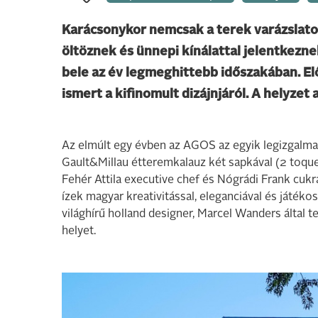
Karácsonykor nemcsak a terek varázslatos
öltöznek és ünnepi kínálattal jelentkezn
bele az év legmeghittebb időszakában. El
ismert a kifinomult dizájnjáról. A helyzet
Az elmúlt egy évben az AGOS az egyik legizgalmas
Gault&Millau étteremkalauz két sapkával (2 toque
Fehér Attila executive chef és Nógrádi Frank cukr
ízek magyar kreativitással, eleganciával és játéko
világhírű holland designer, Marcel Wanders által t
helyet.