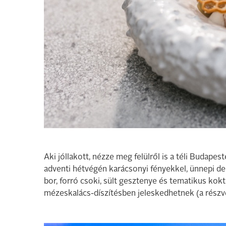
Aki jóllakott, nézze meg felülről is a téli Budap
adventi hétvégén karácsonyi fényekkel, ünnepi de
bor, forró csoki, sült gesztenye és tematikus ko
mézeskalács-díszítésben jeleskedhetnek (a részvé