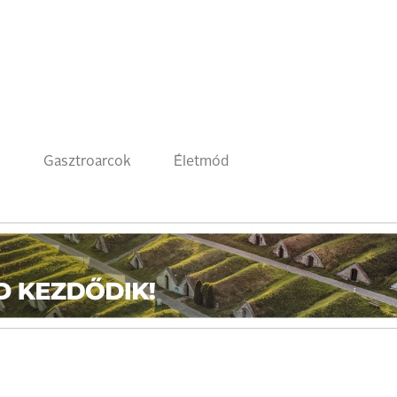
k
Gasztroarcok
Életmód