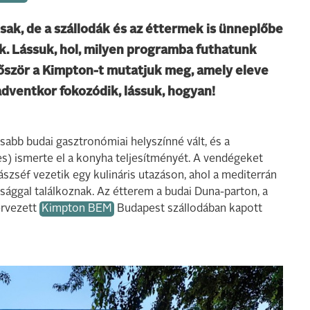
ak, de a szállodák és az éttermek is ünneplőbe
ek. Lássuk, hol, milyen programba futhatunk
őször a Kimpton-t mutatjuk meg, amely eleve
 adventkor fokozódik, lássuk, hogyan!
abb budai gasztronómiai helyszínné vált, és a
s) ismerte el a konyha teljesítményét. A vendégeket
ászséf vezetik egy kulináris utazáson, ahol a mediterrán
ssággal találkoznak. Az étterem a budai Duna-parton, a
ervezett
Kimpton BEM
Budapest szállodában kapott