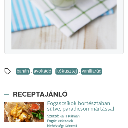
banán
,
avokádó
,
kókusztej
,
vaníliarúd
RECEPTAJÁNLÓ
Fogascsíkok bortésztában
sütve, paradicsommártással
Szerző:
Kalla Kálmán
Fogás:
előételek
Nehézség:
Könnyű