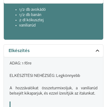
1/2 db avokádó
1/2 db banán
2 dl kókusztej
vaníliarúd
Elkészítés
ADAG: 1 főre
ELKÉSZÍTÉSI NEHÉZSÉG: Legkönnyebb
A hozzávalókat összeturmixoljuk, a vaníliarúd
belsejét kikaparjuk, és ezzel ízesítjük az italunkat.