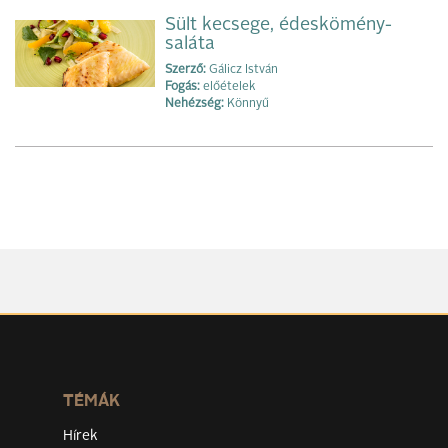
Sült kecsege, édeskömény-
saláta
Szerző:
Gálicz István
Fogás:
előételek
Nehézség:
Könnyű
TÉMÁK
Hírek