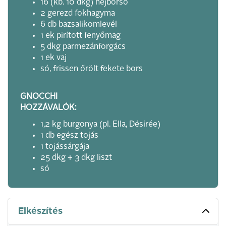
16 (kb. 10 dkg) héjborsó
2 gerezd fokhagyma
6 db bazsalikomlevél
1 ek pirított fenyőmag
5 dkg parmezánforgács
1 ek vaj
só, frissen őrölt fekete bors
GNOCCHI
HOZZÁVALÓK:
1,2 kg burgonya (pl. Ella, Désirée)
1 db egész tojás
1 tojássárgája
25 dkg + 3 dkg liszt
só
Elkészítés