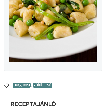
burgonya
,
zöldborsó
RECEPTAJÁNLÓ