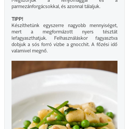
Megszórjuk a fenyőmaggal és a
parmezánforgácsokkal, és azonnal tálaljuk.
TIPP!
Készíthetünk egyszerre nagyobb mennyiséget,
mert a megformázott nyers tésztát
lefagyaszthatjuk. Felhasználáskor fagyasztva
dobjuk a sós forró vízbe a gnocchit. A főzési idő
valamivel megnő.