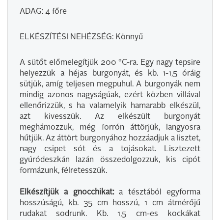
ADAG: 4 főre
ELKÉSZÍTÉSI NEHÉZSÉG: Könnyű
A sütőt előmelegítjük 200 °C-ra. Egy nagy tepsire
helyezzük a héjas burgonyát, és kb. 1-1,5 óráig
sütjük, amíg teljesen megpuhul. A burgonyák nem
mindig azonos nagyságúak, ezért közben villával
ellenőrizzük, s ha valamelyik hamarabb elkészül,
azt kivesszük. Az elkészült burgonyát
meghámozzuk, még forrón áttörjük, langyosra
hűtjük. Az áttört burgonyához hozzáadjuk a lisztet,
nagy csipet sót és a tojásokat. Lisztezett
gyúródeszkán lazán összedolgozzuk, kis cipót
formázunk, félretesszük.
Elkészítjük a gnocchikat:
a tésztából egyforma
hosszúságú, kb. 35 cm hosszú, 1 cm átmérőjű
rudakat sodrunk. Kb. 1,5 cm-es kockákat