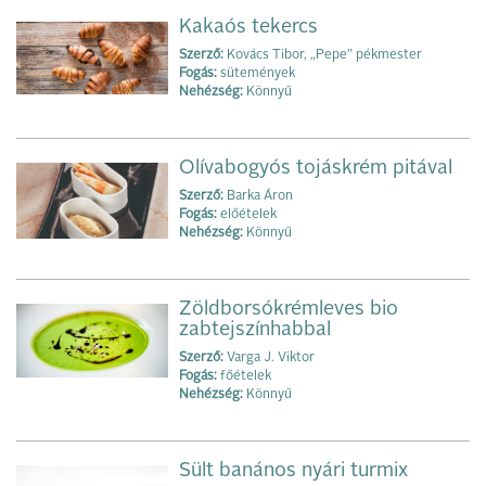
Kakaós tekercs
Szerző:
Kovács Tibor, „Pepe” pékmester
Fogás:
sütemények
Nehézség:
Könnyű
Olívabogyós tojáskrém pitával
Szerző:
Barka Áron
Fogás:
előételek
Nehézség:
Könnyű
Zöldborsókrémleves bio
zabtejszínhabbal
Szerző:
Varga J. Viktor
Fogás:
főételek
Nehézség:
Könnyű
Sült banános nyári turmix