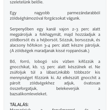
szeletelünk belőle.
Egy nagyobb parmezándarabból
zöldséghámozóval forgácsokat vágunk.
Serpenyőben egy kanál vajon 2-3 perc alatt
megpároljuk a fokhagymát, majd hozzáadjuk a
zöldborsót és a héjborsót. Sózzuk, borsozzuk, és
alacsony hőfokon 3-4 perc alatt készre pároljuk.
(A zöldségek maradjanak kissé roppanósak.)
Bő, forró, lobogó sós vízben kifőzzük a
gnocchikat, kb. 1,5 perc alatt készülnek el. Ne
zsúfoljuk túl a lábast,inkább többször kis
mennyiséget főzzünk ki. Az elkészült gnocchit a
párolt zöldségekhez adjuk, óvatosan
összeforgatjuk, belekeverjük a
bazsalikomleveleket.
TÁLALÁS: