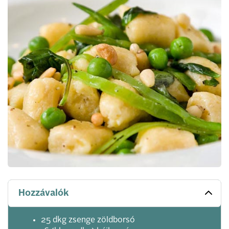
Hozzávalók
25 dkg zsenge zöldborsó