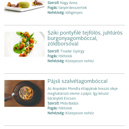
Szerző:
Nagy Anna
Fogás:
tányérdesszertek
Nehézség:
Időigényes
Sziki pontyfilé tejfölös, juhtúrós
burgonyagombóccal,
zöldborsóval
Szerző:
Tivadar György
Fogás:
főételek
Nehézség:
Közepesen nehéz
Pájsli szalvétagombóccal
Az Anyukám Mondta étlapjának hosszú ideje
meghatározó eleme a pájsli. Így készül
bárányból Encsen.
Szerző:
Mida Balázs
Fogás:
főételek
Nehézség:
Közepesen nehéz