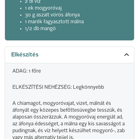
2 dl víz
1 ek mogyoróvaj
30 g aszalt vörös áfonya
1 marék fagyasztott málna
1/2 db mangó
Elkészítés
ADAG: 1 főre
ELKÉSZÍTÉSI NEHÉZSÉG: Legkönnyebb
A chiamagot, mogyoróvajat, vizet, málnát és
áfonyát egy közepes befőttesüvegbe tesszük, és
alaposan összerázzuk. A mogyoróvaj energiát ad,
az áfonya édességet, a málna egy kis savasságot a
pudingnak, és víz helyett készülhet mogyoró-, zab
vagy más alternatív tejjel is.