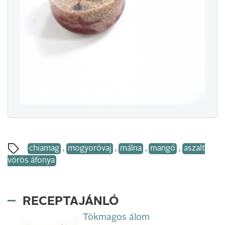
chiamag
,
mogyoróvaj
,
málna
,
mangó
,
aszalt
vörös áfonya
RECEPTAJÁNLÓ
Tökmagos álom