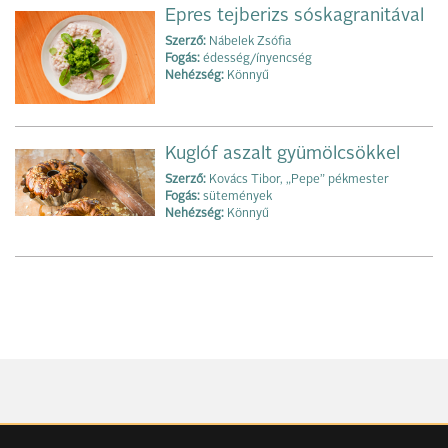
Epres tejberizs sóskagranitával
Szerző:
Nábelek Zsófia
Fogás:
édesség/ínyencség
Nehézség:
Könnyű
Kuglóf aszalt gyümölcsökkel
Szerző:
Kovács Tibor, „Pepe” pékmester
Fogás:
sütemények
Nehézség:
Könnyű