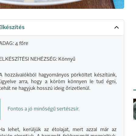
Elkészítés
ADAG: 4 főre
ELKÉSZÍTÉSI NEHÉZSÉG: Könnyű
A hozzávalókból hagyományos pörköltet készítünk,
ügyelve arra, hogy a köröm könnyen le tud égni,
tehát ne hagyjuk hosszú ideig őrizetlenül.
Fontos a jó minőségű sertészsír.
Ha lehet, kerüljük az étolajat, mert azzal már az