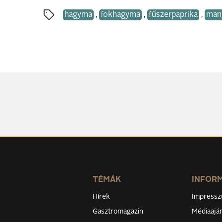
hagyma
,
fokhagyma
,
fűszerpaprika
,
mang
TÉMÁK
INFOR
Hírek
Impress
Gasztromagazin
Médiaaján