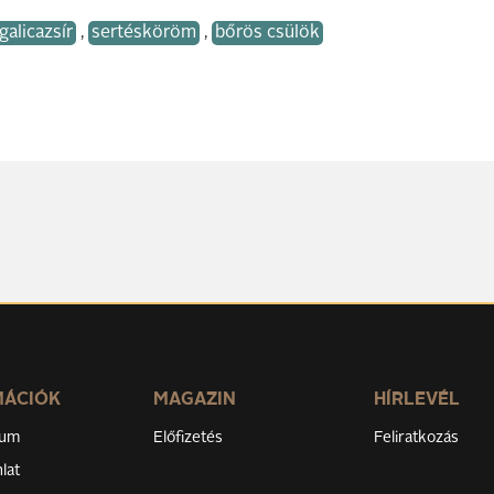
alicazsír
,
sertésköröm
,
bőrös csülök
MÁCIÓK
MAGAZIN
HÍRLEVÉL
zum
Előfizetés
Feliratkozás
lat