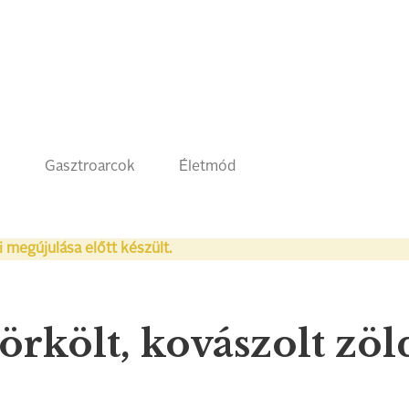
k
Gasztroarcok
Életmód
i megújulása előtt készült.
rkölt, kovászolt zöl