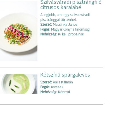
Szilvásváradi pisztrángfilé,
citrusos karalábé
A legjobb, ami egy szilvásváradi
pisztránggal történhet.
Szerző:
Macsinka János
Fogás:
MagyarKonyha finomság
Nehézség:
Ki kell próbálnia!
Kétszínű spárgaleves
Szerző:
Kalla Kálmán
Fogás:
levesek
Nehézség:
Könnyű