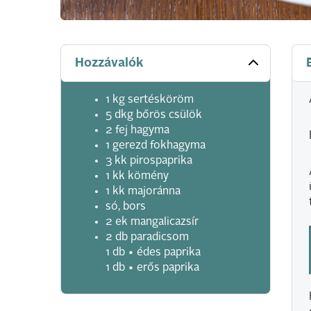
Hozzávalók
1 kg sertésköröm
5 dkg bőrös csülök
2 fej hagyma
1 gerezd fokhagyma
3 kk pirospaprika
1 kk kömény
1 kk majoránna
só, bors
2 ek mangalicazsír
2 db paradicsom
1 db • édes paprika
1 db • erős paprika