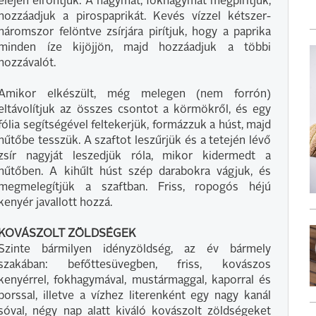
elején elrontjuk. A hagymát, fokhagymát megpirítjuk,
hozzáadjuk a pirospaprikát. Kevés vízzel kétszer-
háromszor felöntve zsírjára pirítjuk, hogy a paprika
minden íze kijöjjön, majd hozzáadjuk a többi
hozzávalót.
Amikor elkészült, még melegen (nem forrón)
eltávolítjuk az összes csontot a körmökről, és egy
fólia segítségével feltekerjük, formázzuk a húst, majd
hűtőbe tesszük. A szaftot leszűrjük és a tetején lévő
zsír nagyját leszedjük róla, mikor kidermedt a
hűtőben. A kihűlt húst szép darabokra vágjuk, és
megmelegítjük a szaftban. Friss, ropogós héjú
kenyér javallott hozzá.
KOVÁSZOLT ZÖLDSÉGEK
Szinte bármilyen idényzöldség, az év bármely
szakában: befőttesüvegben, friss, kovászos
kenyérrel, fokhagymával, mustármaggal, kaporral és
borssal, illetve a vízhez literenként egy nagy kanál
sóval, négy nap alatt kiváló kovászolt zöldségeket