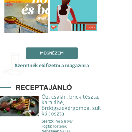
MEGNÉZEM
Szeretnék előfizetni a magazinra
RECEPTAJÁNLÓ
Őz, csalán, brick tészta,
karalábé,
ördögszekérgomba, sült
káposzta
Szerző:
Pesti István
Fogás:
főételek
Nehézség:
Nehéz