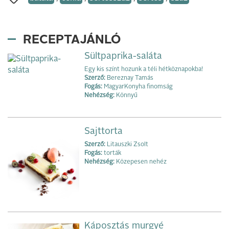
RECEPTAJÁNLÓ
Sültpaprika-saláta
Egy kis színt hozunk a téli hétköznapokba!
Szerző:
Bereznay Tamás
Fogás:
MagyarKonyha finomság
Nehézség:
Könnyű
Sajttorta
Szerző:
Litauszki Zsolt
Fogás:
torták
Nehézség:
Közepesen nehéz
Káposztás murgyé