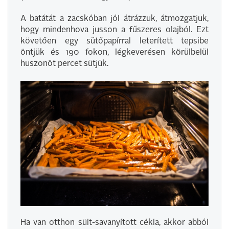
A batátát a zacskóban jól átrázzuk, átmozgatjuk,
hogy mindenhova jusson a fűszeres olajból. Ezt
követően egy sütőpapírral leterített tepsibe
öntjük és 190 fokon, légkeverésen körülbelül
huszonöt percet sütjük.
Ha van otthon sült-savanyított cékla, akkor abból