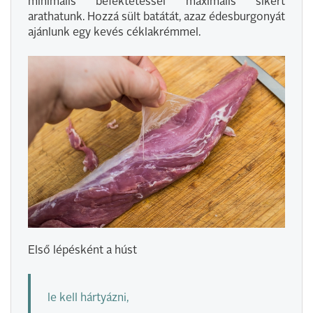
minimális befektetéssel maximális sikert
arathatunk. Hozzá sült batátát, azaz édesburgonyát
ajánlunk egy kevés céklakrémmel.
Első lépésként a húst
le kell hártyázni,