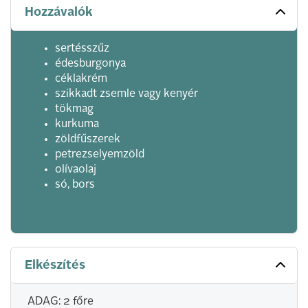
Hozzávalók
sertésszűz
édesburgonya
céklakrém
szikkadt zsemle vagy kenyér
tökmag
kurkuma
zöldfűszerek
petrezselyemzöld
olívaolaj
só, bors
Elkészítés
ADAG: 2 főre