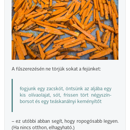
A fűszerezésén ne törjük sokat a fejünket:
fogjunk egy zacskót, öntsünk az aljába egy
kis olívaolajat, sót, frissen tört négyszín-
borsot és egy teáskanálnyi keményítőt
– ez utóbbi abban segít, hogy ropogósabb legyen.
(Ha nincs otthon, elhagyható.)