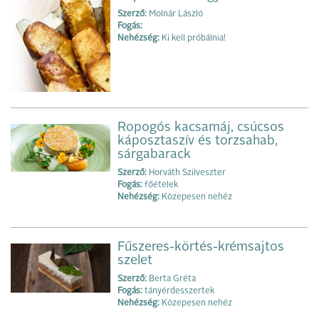
Szerző:
Molnár László
Fogás:
Nehézség:
Ki kell próbálnia!
Ropogós kacsamáj, csúcsos
káposztaszív és torzsahab,
sárgabarack
Szerző:
Horváth Szilveszter
Fogás:
főételek
Nehézség:
Közepesen nehéz
Fűszeres-körtés-krémsajtos
szelet
Szerző:
Berta Gréta
Fogás:
tányérdesszertek
Nehézség:
Közepesen nehéz