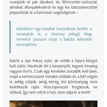
csenjünk el pár darabot, és Worcester-szósszal,
almával, áfonyalekvárral és egy kis balzsamecettel
pépesítsük le a botmixer segítségével –
tálaláskor egy kanállal használunk belőle, a
savanykás íz, a chutney jellegű állag
remekül passzol majd a batáta édesebb
aromájához.
Adott a 190 fokos sütő, de előbb a húsra kérget
kell sütni. Hevítsük fel a serpenyőt, legyen tényleg
nagyon forró. Csak egy kevéske zsiradék kell bele,
majd a sertésszüzet minden oldalán és a két végén
is addig sütjük, amíg kéreg, kis pörzsanyag nem
keletkezik rajta. Húscsipesszel forgassuk, ne
villával, így nem sérül a hús, nem adja ki a levét!