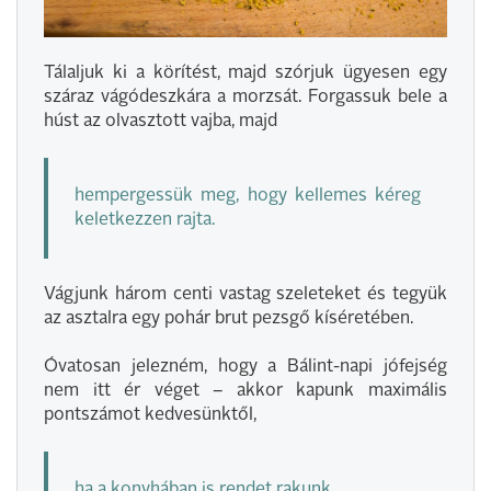
Tálaljuk ki a körítést, majd szórjuk ügyesen egy
száraz vágódeszkára a morzsát. Forgassuk bele a
húst az olvasztott vajba, majd
hempergessük meg, hogy kellemes kéreg
keletkezzen rajta.
Vágjunk három centi vastag szeleteket és tegyük
az asztalra egy pohár brut pezsgő kíséretében.
Óvatosan jelezném, hogy a Bálint-napi jófejség
nem itt ér véget – akkor kapunk maximális
pontszámot kedvesünktől,
ha a konyhában is rendet rakunk