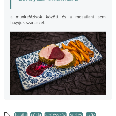
a munkafázisok között és a mosatlant sem
hagyjuk szanaszét!
batáta
,
cékla
,
sertésszűz
,
sertés
,
szűz