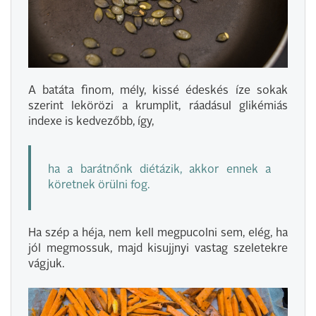
A batáta finom, mély, kissé édeskés íze sokak
szerint lekörözi a krumplit, ráadásul glikémiás
indexe is kedvezőbb, így,
ha a barátnőnk diétázik, akkor ennek a
köretnek örülni fog.
Ha szép a héja, nem kell megpucolni sem, elég, ha
jól megmossuk, majd kisujjnyi vastag szeletekre
vágjuk.