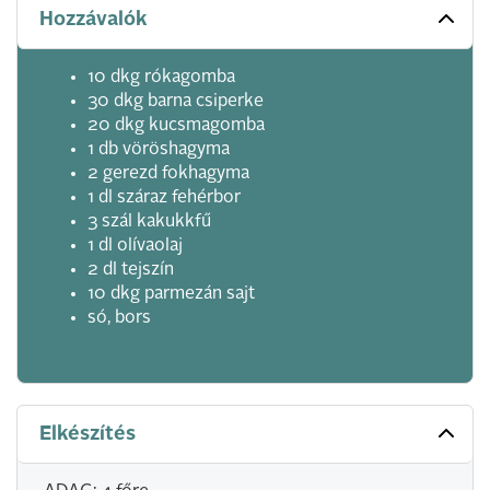
Hozzávalók
10 dkg rókagomba
30 dkg barna csiperke
20 dkg kucsmagomba
1 db vöröshagyma
2 gerezd fokhagyma
1 dl száraz fehérbor
3 szál kakukkfű
1 dl olívaolaj
2 dl tejszín
10 dkg parmezán sajt
só, bors
Elkészítés