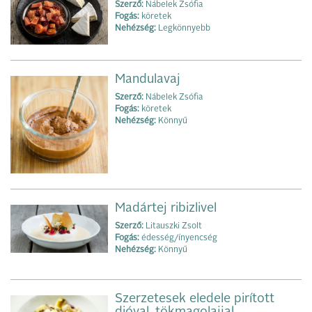
Szerző:
Nábelek Zsófia
Fogás:
köretek
Nehézség:
Legkönnyebb
Mandulavaj
Szerző:
Nábelek Zsófia
Fogás:
köretek
Nehézség:
Könnyű
Madártej ribizlivel
Szerző:
Litauszki Zsolt
Fogás:
édesség/ínyencség
Nehézség:
Könnyű
Szerzetesek eledele pirított
dióval, tökmagolajjal