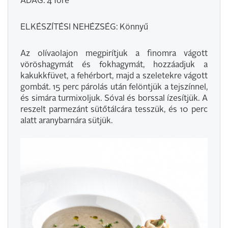
ADAG: 4 főre
ELKÉSZÍTÉSI NEHÉZSÉG: Könnyű
Az olívaolajon megpirítjuk a finomra vágott
vöröshagymát és fokhagymát, hozzáadjuk a
kakukkfüvet, a fehérbort, majd a szeletekre vágott
gombát. 15 perc párolás után felöntjük a tejszínnel,
és simára turmixoljuk. Sóval és borssal ízesítjük. A
reszelt parmezánt sütőtálcára tesszük, és 10 perc
alatt aranybarnára sütjük.