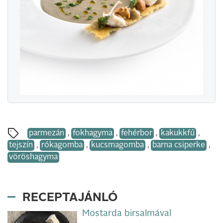
parmezán
,
fokhagyma
,
fehérbor
,
kakukkfű
,
tejszín
,
rókagomba
,
kucsmagomba
,
barna csiperke
,
vöröshagyma
RECEPTAJÁNLÓ
Mostarda birsalmával