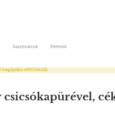
k
Gasztroarcok
Életmód
i megújulása előtt készült.
 csicsókapürével, cé