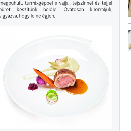
megpuhult, turmixgéppel a vajjal, tejszínnel és tejjel
pürét készítünk belőle. Óvatosan kiforraljuk,
vigyázva, hogy le ne égjen.