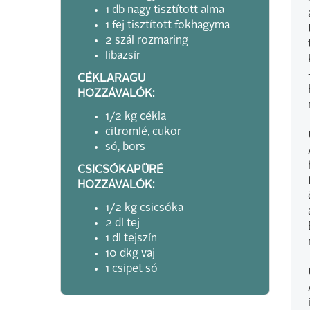
1 db nagy tisztított alma
1 fej tisztított fokhagyma
2 szál rozmaring
libazsír
CÉKLARAGU
HOZZÁVALÓK:
1/2 kg cékla
citromlé, cukor
só, bors
CSICSÓKAPÜRÉ
HOZZÁVALÓK:
1/2 kg csicsóka
2 dl tej
1 dl tejszín
10 dkg vaj
1 csipet só