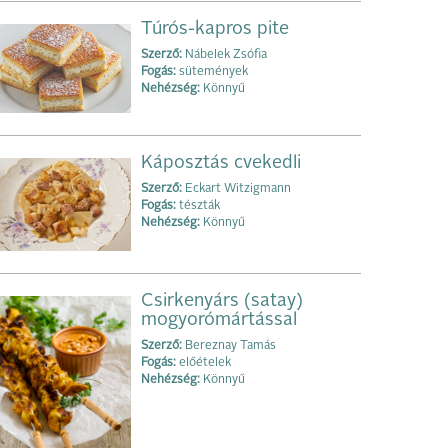
Túrós-kapros pite
Szerző:
Nábelek Zsófia
Fogás:
sütemények
Nehézség:
Könnyű
Káposztás cvekedli
Szerző:
Eckart Witzigmann
Fogás:
tészták
Nehézség:
Könnyű
Csirkenyárs (satay)
mogyorómártással
Szerző:
Bereznay Tamás
Fogás:
előételek
Nehézség:
Könnyű