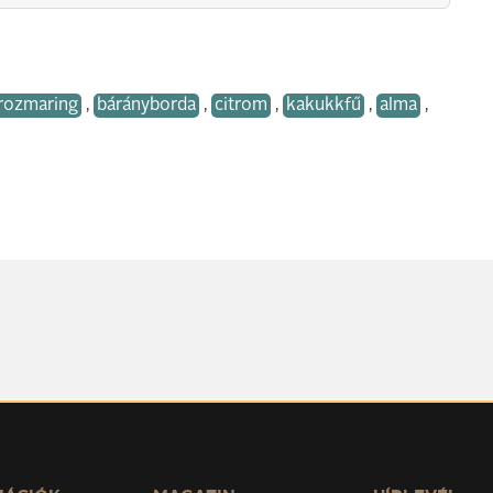
rozmaring
,
bárányborda
,
citrom
,
kakukkfű
,
alma
,