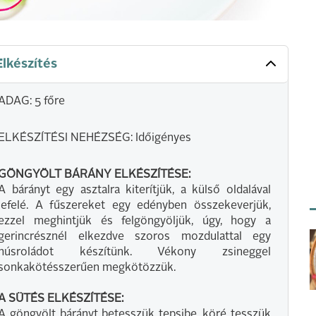
Elkészítés
ADAG: 5 főre
ELKÉSZÍTÉSI NEHÉZSÉG: Időigényes
GÖNGYÖLT BÁRÁNY ELKÉSZÍTÉSE:
A bárányt egy asztalra kiterítjük, a külső oldalával
lefelé. A fűszereket egy edényben összekeverjük,
ezzel meghintjük és felgöngyöljük, úgy, hogy a
gerincrésznél elkezdve szoros mozdulattal egy
húsroládot készítünk. Vékony zsineggel
sonkakötésszerűen megkötözzük.
A SÜTÉS ELKÉSZÍTÉSE:
A göngyölt bárányt betesszük tepsibe, köré tesszük