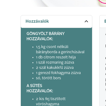
Hozzávalók
GÖNGYÖLT BÁRÁNY
HOZZÁVALÓK:
1,5 kg csont nélküli
bárányborda a gerinchúsával
1 db citrom reszelt héja
1 szál rozmaring zúzva
2 szál kakukkfű zúzva
1 gerezd fokhagyma zúzva
só, törött bors
A SÜTÉS
HOZZÁVALÓK:
2 kis fej tisztított
vöröshagyma