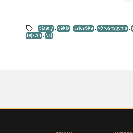
bárány
,
cékla
,
csicsóka
,
vöröshagyma
,
tejszín
,
vaj