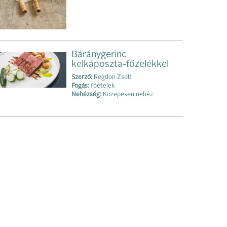
Báránygerinc
kelkáposzta-főzelékkel
Szerző:
Regdon Zsolt
Fogás:
főételek
Nehézség:
Közepesen nehéz