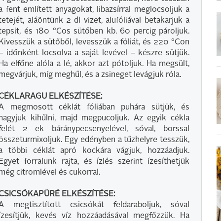
a fent említett anyagokat, libazsírral meglocsoljuk a
tetejét, aláöntünk 2 dl vizet, alufóliával betakarjuk a
tepsit, és 180 °Cos sütőben kb. 60 percig pároljuk.
Kivesszük a sütőből, levesszük a fóliát, és 220 °Con
– időnként locsolva a saját levével – készre sütjük.
Ha elfőne alóla a lé, akkor azt pótoljuk. Ha megsült,
megvárjuk, míg meghűl, és a zsineget levágjuk róla.
CÉKLARAGU ELKÉSZÍTÉSE:
A megmosott céklát fóliában puhára sütjük, és
hagyjuk kihűlni, majd megpucoljuk. Az egyik cékla
felét 2 ek báránypecsenyelével, sóval, borssal
összeturmixoljuk. Egy edényben a tűzhelyre tesszük,
a többi céklát apró kockára vágjuk, hozzáadjuk.
Egyet forralunk rajta, és ízlés szerint ízesíthetjük
még citromlével és cukorral.
CSICSÓKAPÜRÉ ELKÉSZÍTÉSE:
A megtisztított csicsókát feldaraboljuk, sóval
ízesítjük, kevés víz hozzáadásával megfőzzük. Ha