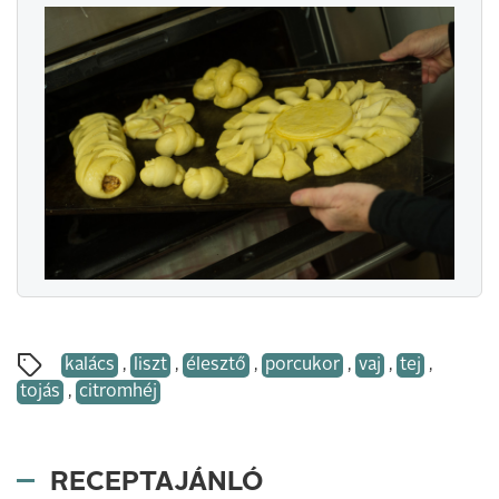
kalács
,
liszt
,
élesztő
,
porcukor
,
vaj
,
tej
,
tojás
,
citromhéj
RECEPTAJÁNLÓ