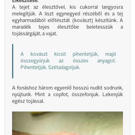
Elkészítése:
A tejet az élesztővel, kis cukorral langyosra
melegítjük. A liszt egynegyed részéből és a tej
egyharmadából előtésztát (kovászt) készítünk. A
maradék tejes élesztőbe beletesszük a
tojássárgáját, a vajat.
A kovászt kicsit pihentetjük, majd
összegyúrjuk az összes anyagot.
Pihentetjük. Szétadagoljuk.
A fonáshoz három egyenlő hosszú nudlit sodrunk,
nyújtunk. Mint a copfot, összefonjuk. Lekenjük
egész tojással.