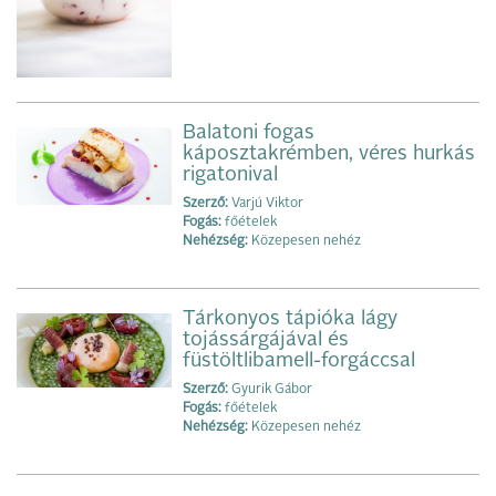
Balatoni fogas
káposztakrémben, véres hurkás
rigatonival
Szerző:
Varjú Viktor
Fogás:
főételek
Nehézség:
Közepesen nehéz
Tárkonyos tápióka lágy
tojássárgájával és
füstöltlibamell-forgáccsal
Szerző:
Gyurik Gábor
Fogás:
főételek
Nehézség:
Közepesen nehéz