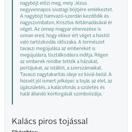
nagyböjt előzi meg, mely Jézus
negyvennapos sivatagi böjtjére emlékeztet.
A nagyböjt hamvazó-szerdán kezdődik és
nagyszombaton, Krisztus feltámadásával ér
véget. Az ünnep magyar elnevezése is
onnan ered, hogy ekkor ért véget a hústól
való tartózkodás időszaka. A természet
tavaszi megújulása az embereket is
megújulásra, tisztálkodásra indítja. Régen
az emberek rendbe tették a házukat,
portájukat, az istállót, a szerszámaikat.
Tavaszi nagytakarítás ideje ez kívül-belül. A
húsvét jól ismert jelképei: a tojás az élet, az
újjászületés, a kalácsfonás a születés és
halál állandó körforgását szimbolizálja.
Kalács piros tojással