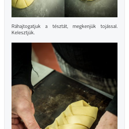
Ráhajtogatjuk a tésztát, megkenjük tojással.
Kelesztjük.