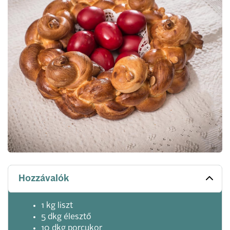
Hozzávalók
1 kg liszt
5 dkg élesztő
10 dkg porcukor