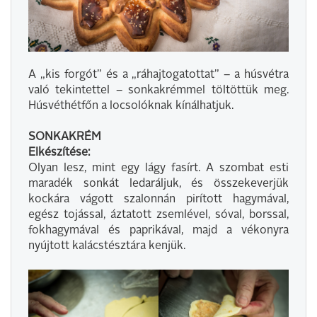
A „kis forgót” és a „ráhajtogatottat” – a húsvétra
való tekintettel – sonkakrémmel töltöttük meg.
Húsvéthétfőn a locsolóknak kínálhatjuk.
SONKAKRÉM
Elkészítése:
Olyan lesz, mint egy lágy fasírt. A szombat esti
maradék sonkát ledaráljuk, és összekeverjük
kockára vágott szalonnán pirított hagymával,
egész tojással, áztatott zsemlével, sóval, borssal,
fokhagymával és paprikával, majd a vékonyra
nyújtott kalácstésztára kenjük.