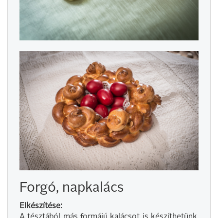
Forgó, napkalács
Elkészítése:
A tésztából más formájú kalácsot is készíthetünk.