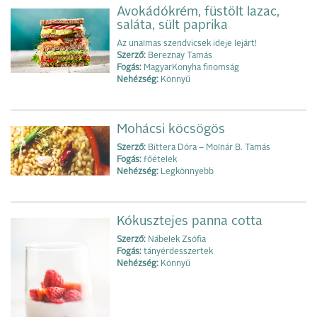
Avokádókrém, füstölt lazac,
saláta, sült paprika
Az unalmas szendvicsek ideje lejárt!
Szerző:
Bereznay Tamás
Fogás:
MagyarKonyha finomság
Nehézség:
Könnyű
Mohácsi köcsögös
Szerző:
Bittera Dóra – Molnár B. Tamás
Fogás:
főételek
Nehézség:
Legkönnyebb
Kókusztejes panna cotta
Szerző:
Nábelek Zsófia
Fogás:
tányérdesszertek
Nehézség:
Könnyű