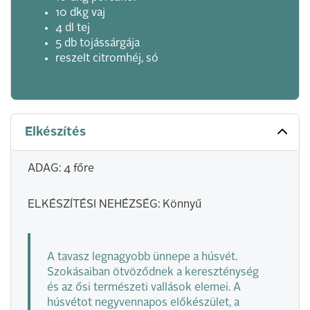
10 dkg vaj
4 dl tej
5 db tojássárgája
reszelt citromhéj, só
Elkészítés
ADAG: 4 főre
ELKÉSZÍTÉSI NEHÉZSÉG: Könnyű
A tavasz legnagyobb ünnepe a húsvét.
Szokásaiban ötvöződnek a kereszténység
és az ősi természeti vallások elemei. A
húsvétot negyvennapos előkészület, a