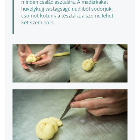
minden család asztalára. A madárkákat
hüvelykujj vastagságú nudliból sodorjuk:
csomót kötünk a tésztára, a szeme lehet
két szem bors.