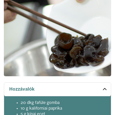
Hozzávalók
20 dkg fafüle gomba
10 g kaliforniai paprika
5 g kínai ecet