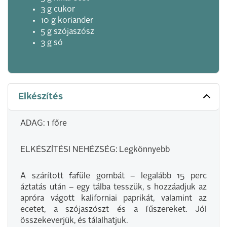
3 g cukor
10 g koriander
5 g szójaszósz
3 g só
Elkészítés
ADAG: 1 főre
ELKÉSZÍTÉSI NEHÉZSÉG: Legkönnyebb
A szárított fafüle gombát – legalább 15 perc
áztatás után – egy tálba tesszük, s hozzáadjuk az
apróra vágott kaliforniai paprikát, valamint az
ecetet, a szójaszószt és a fűszereket. Jól
összekeverjük, és tálalhatjuk.