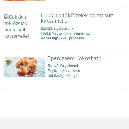
Cukkinis tökfőzelék bőrén sült
kacsamellel
Szerző:
Saját séfünk
Fogás:
MagyarKonyha finomság
Nehézség:
Ki kell próbálnia!
Eperdzsem, fokozható
Szerző:
Saly Noémi
Fogás:
lekvár/dzsem
Nehézség:
Könnyű