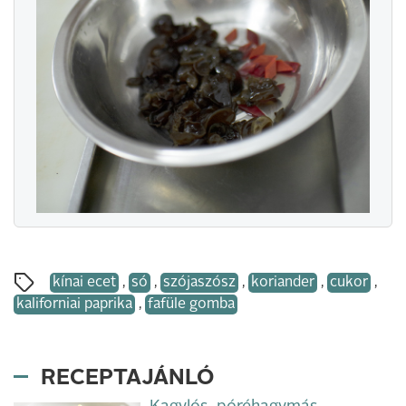
kínai ecet
,
só
,
szójaszósz
,
koriander
,
cukor
,
kaliforniai paprika
,
fafüle gomba
RECEPTAJÁNLÓ