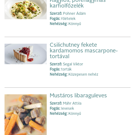
Kagylós, póréhagymás
karfiolfőzelék
Szerző:
Pohner Ádám
Fogás:
főételek
Nehézség:
Könnyű
Csilichutney fekete
kardamomos mascarpone-
tortával
Szerző:
Segal Viktor
Fogás:
torták
Nehézség:
Közepesen nehéz
Mustáros libaraguleves
Szerző:
Máhr Attila
Fogás:
levesek
Nehézség:
Könnyű