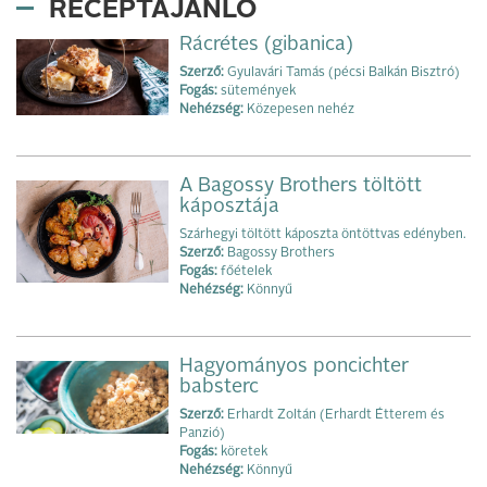
RECEPTAJÁNLÓ
Rácrétes (gibanica)
Szerző:
Gyulavári Tamás (pécsi Balkán Bisztró)
Fogás:
sütemények
Nehézség:
Közepesen nehéz
A Bagossy Brothers töltött
káposztája
Szárhegyi töltött káposzta öntöttvas edényben.
Szerző:
Bagossy Brothers
Fogás:
főételek
Nehézség:
Könnyű
Hagyományos poncichter
babsterc
Szerző:
Erhardt Zoltán (Erhardt Étterem és
Panzió)
Fogás:
köretek
Nehézség:
Könnyű