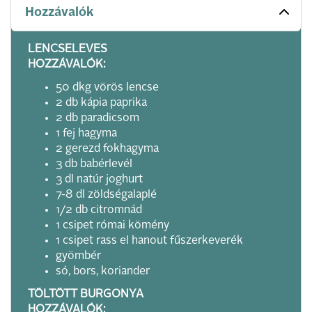
Hozzávalók
LENCSELEVES
HOZZÁVALÓK:
50 dkg vörös lencse
2 db kápia paprika
2 db paradicsom
1 fej hagyma
2 gerezd fokhagyma
3 db babérlevél
3 dl natúr joghurt
7-8 dl zöldségalaplé
1/2 db citromnád
1 csipet római kömény
1 csipet rass el hanout fűszerkeverék
gyömbér
só, bors, koriander
TÖLTÖTT BURGONYA
HOZZÁVALÓK: