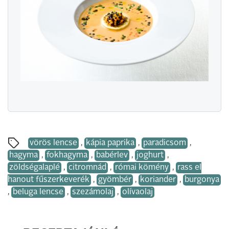
vörös lencse
,
kápia paprika
,
paradicsom
,
hagyma
,
fokhagyma
,
babérlev
,
joghurt
,
zöldségalaplé
,
citromnád
,
római kömény
,
rass el
hanout fűszerkeverék
,
gyömbér
,
koriander
,
burgonya
,
beluga lencse
,
szezámolaj
,
olívaolaj