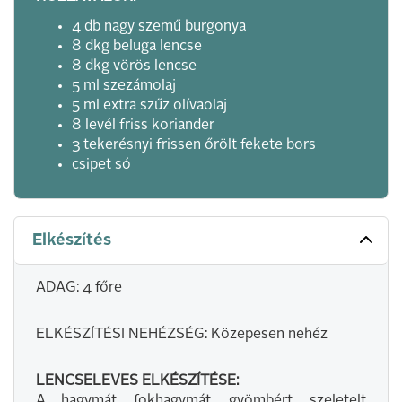
4 db nagy szemű burgonya
8 dkg beluga lencse
8 dkg vörös lencse
5 ml szezámolaj
5 ml extra szűz olívaolaj
8 levél friss koriander
3 tekerésnyi frissen őrölt fekete bors
csipet só
Elkészítés
ADAG: 4 főre
ELKÉSZÍTÉSI NEHÉZSÉG: Közepesen nehéz
LENCSELEVES ELKÉSZÍTÉSE:
A hagymát, fokhagymát, gyömbért, szeletelt