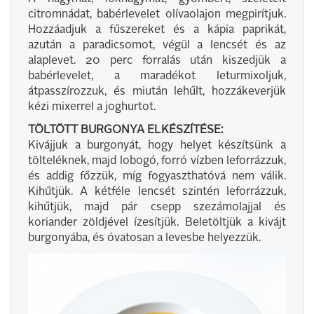
citromnádat, babérlevelet olívaolajon megpirítjuk.
Hozzáadjuk a fűszereket és a kápia paprikát,
azután a paradicsomot, végül a lencsét és az
alaplevet. 20 perc forralás után kiszedjük a
babérlevelet, a maradékot leturmixoljuk,
átpasszírozzuk, és miután lehűlt, hozzákeverjük
kézi mixerrel a joghurtot.
TÖLTÖTT BURGONYA ELKÉSZÍTÉSE:
Kivájjuk a burgonyát, hogy helyet készítsünk a
tölteléknek, majd lobogó, forró vízben leforrázzuk,
és addig főzzük, míg fogyaszthatóvá nem válik.
Kihűtjük. A kétféle lencsét szintén leforrázzuk,
kihűtjük, majd pár csepp szezámolajjal és
koriander zöldjével ízesítjük. Beletöltjük a kivájt
burgonyába, és óvatosan a levesbe helyezzük.